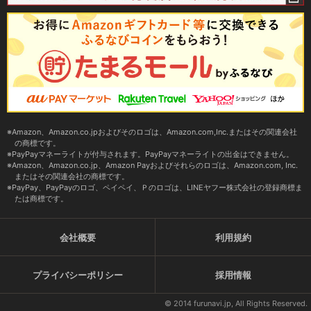
Amazon、Amazon.co.jpおよびそのロゴは、Amazon.com,Inc.またはその関連会社
の商標です。
PayPayマネーライトが付与されます。PayPayマネーライトの出金はできません。
Amazon、Amazon.co.jp、Amazon Payおよびそれらのロゴは、Amazon.com, Inc.
またはその関連会社の商標です。
PayPay、PayPayのロゴ、ペイペイ、Ｐのロゴは、LINEヤフー株式会社の登録商標ま
たは商標です。
会社概要
利用規約
プライバシーポリシー
採用情報
© 2014 furunavi.jp, All Rights Reserved.