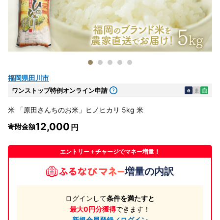
福岡県田川市
ワンストップ特例オンライン申請
e
ま
自
米 「原田さんちのお米」ヒノヒカリ 5kg 米
12,000
寄附金額
エントリー＋チャージでマネー増量！
増量の内訳
ログインして
条件を満たすと
最大0円分獲得
できます！
新規会員登録／ログイン