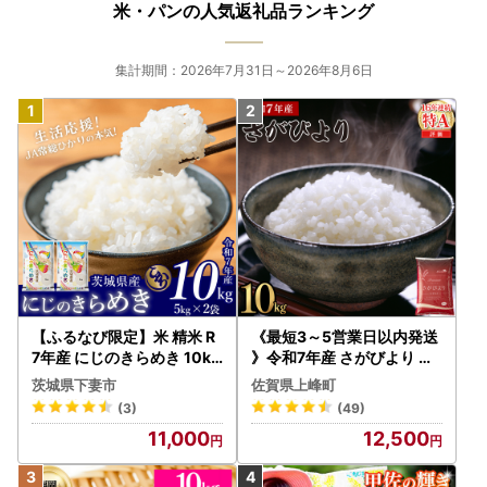
米・パンの人気返礼品ランキング
集計期間：2026年7月31日～2026年8月6日
【ふるなび限定】米 精米 R
《最短3～5営業日以内発送
7年産 にじのきらめき 10kg
》令和7年産 さがびより 佐
10月 FN-Limited-PR
賀県産（精米）10kg
茨城県下妻市
佐賀県上峰町
(3)
(49)
11,000
12,500