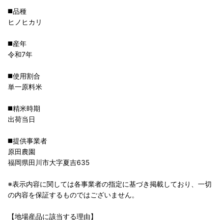
◼️品種
ヒノヒカリ
◼️産年
令和7年
◼️使用割合
単一原料米
◼️精米時期
出荷当日
◼️提供事業者
原田農園
福岡県田川市大字夏吉635
※表示内容に関しては各事業者の指定に基づき掲載しており、一切
の内容を保証するものではございません。
【地場産品に該当する理由】