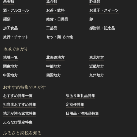
果実類
魚介類
野菜類
酒・アルコール
お茶・飲料
お菓子・スイーツ
麺類
雑貨・日用品
卵
加工食品
工芸品
感謝状・記念品
旅行・チケット
セット類 その他
地域でさがす
地域一覧
北海道地方
東北地方
関東地方
中部地方
近畿地方
中国地方
四国地方
九州地方
おすすめ特集でさがす
おすすめ特集一覧
訳あり返礼品特集
担当者おすすめ特集
定期便特集
地元が誇る家電特集
日用品・消耗品特集
ふるなび限定特集
ふるさと納税を知る