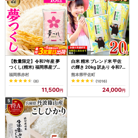
【数量限定】令和7年産 夢
白米 精米 ブレンド米 甲佐
つくし(精米) 福岡県産ブラ
の輝き 20kg 訳あり 令和7
ンド米 10kg (品番:3X11R7)
年産 【価格改定ZS】
福岡県赤村
熊本県甲佐町
(8)
(1016)
11,500
24,000