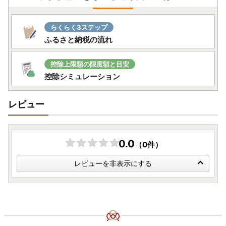
・寄付者様及び送付先様の都合（住所不明や不在等含む）に
より、返礼品がお届けできない場合や返品となった場合、返
らくらく3ステップ
礼品の再送は致しません。
ふるさと納税の流れ
あらかじめご了承ください。
長期不在のご予定やご住所変更などございましたら、必ず運
営窓口までご連絡いただきますようお願いいたします。
控除上限額の限度額と目安
※出荷準備後のお礼品の送付先変更につきましては、配送会
控除シミュレーション
社に直接ご連絡いただきますようお願いいたします。転送料
金はお届け先様のご負担となります。予めご了承ください。
レビュー
【ワンストップ特例申請書の送付先住所】
〒825-8501 福岡県田川市中央町1番1号
0.0
（0件）
田川市役所 産業振興課たがわ魅力向上推進室
ふるさと納税担当 宛
レビューを非表示にする