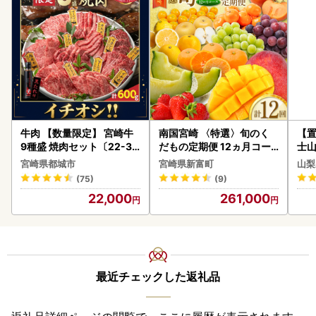
牛肉 【数量限定】 宮崎牛
南国宮崎 〈特選〉旬のく
【置
9種盛 焼肉セット〔22-31
だもの定期便 12ヵ月コー
士山
-006-600g〕都城 イチオ
ス【F84-25】
BK1
宮崎県都城市
宮崎県新富町
山梨
シ!! 牛肉
(75)
(9)
22,000
261,000
最近チェックした返礼品