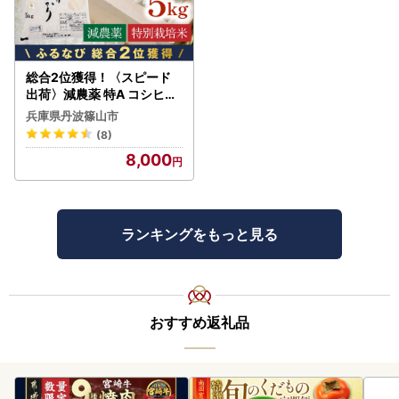
総合2位獲得！〈スピード
出荷〉減農薬 特A コシヒカ
リ 5kg 丹波篠山産 特別栽培
兵庫県丹波篠山市
米 こしひかり
(8)
8,000
ランキングをもっと見る
おすすめ返礼品