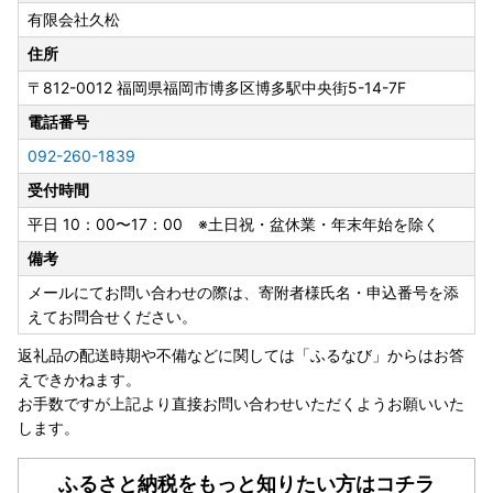
有限会社久松
夏季休業日
住所
8月13日（木）～8月16日（日）
〒812-0012
福岡県福岡市博多区博多駅中央街5-14-7F
---------------------
電話番号
事務所移転に伴う休業日
092-260-1839
8月24日（月）・8月25日（火）
受付時間
※寄附申込は上記期間も受け付けております。
平日 10：00〜17：00 ※土日祝・盆休業・年末年始を除く
◆お問い合わせは窓口対応日に順次ご返信いたします。
備考
◆返礼品の発送については、各ページの記載内容をご確認く
ださい。
メールにてお問い合わせの際は、寄附者様氏名・申込番号を添
◆返礼品ページに記載の納期よりお時間をいただく場合がご
えてお問合せください。
ざいます。
返礼品の配送時期や不備などに関しては「ふるなび」からはお答
【窓口対応日：土日祝除く平日10時～17時】
えできかねます。
お手数ですが上記より直接お問い合わせいただくようお願いいた
します。
■お申込みについて
・申込み後の変更・キャンセル、熨斗や日付指定等は受付で
ふるさと納税をもっと知りたい方はコチラ
きません