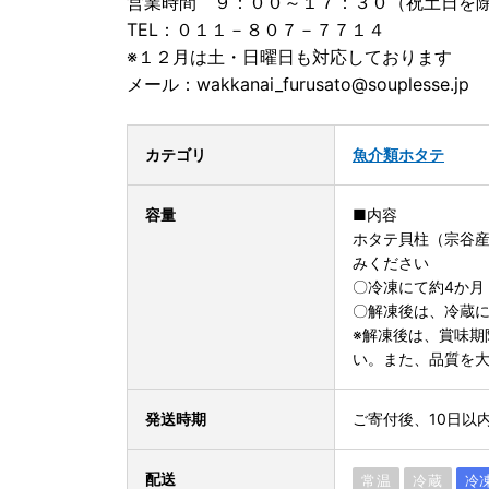
営業時間 ９：００～１７：３０（祝土日を
TEL：０１１－８０７－７７１４
※１２月は土・日曜日も対応しております
メール：wakkanai_furusato@souplesse.jp
カテゴリ
魚介類
ホタテ
容量
■内容
ホタテ貝柱（宗谷産）
みください
〇冷凍にて約4か月
〇解凍後は、冷蔵に
※解凍後は、賞味期
い。また、品質を
発送時期
ご寄付後、10日以
配送
常温
冷蔵
冷