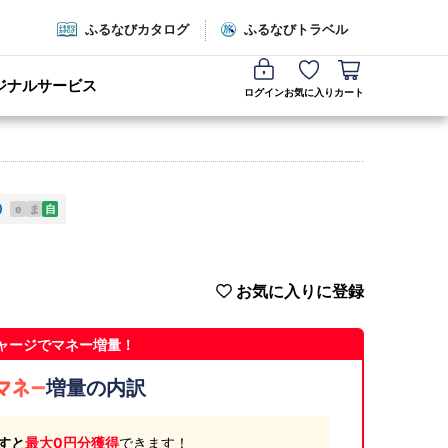
ふるなびカタログ
ふるなびトラベル
ジナルサービス
ログイン
お気に入り
カート
e
ま
自
お気に入りに登録
ャージでマネー増量！
増量の内訳
すと
最大0円分獲得
できます！