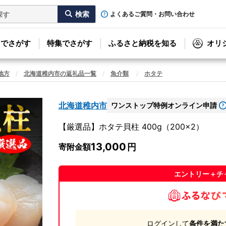
よくあるご質問・お問い合わせ
リでさがす
特集でさがす
ふるさと納税を知る
オリ
地方
北海道稚内市の返礼品一覧
魚介類
ホタテ
北海道稚内市
ワンストップ特例オンライン申請
【厳選品】ホタテ貝柱 400g（200×2）
13,000
寄附金額
エントリー＋チ
ログインして
条件を満た