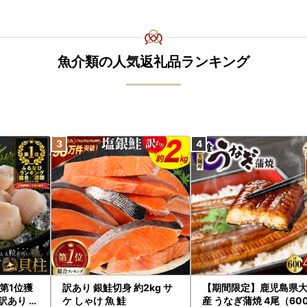
魚介類の人気返礼品ランキング
第1位獲
訳あり 銀鮭切身 約2kg サ
【期間限定】鹿児島県
訳あり ホ
ケ しゃけ 魚 鮭
産 うなぎ蒲焼 4尾（60