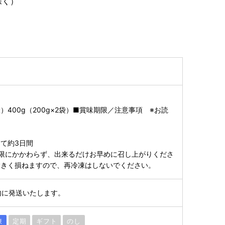
除く）
400g（200g×2袋）■賞味期限／注意事項 ※お読
て約3日間
限にかかわらず、出来るだけお早めに召し上がりくださ
大きく損ねますので、再冷凍はしないでください。
内に発送いたします。
凍
定期
ギフト
のし