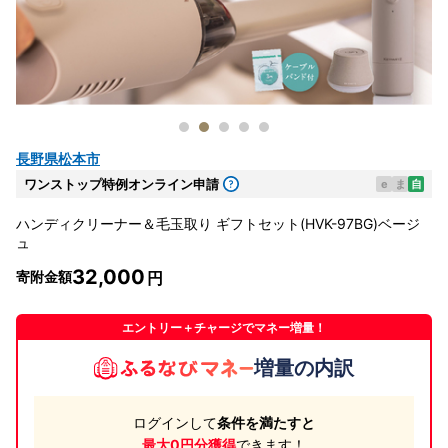
長野県松本市
ワンストップ特例オンライン申請
e
ま
自
ハンディクリーナー＆毛玉取り ギフトセット(HVK-97BG)ベージ
ュ
32,000
寄附金額
エントリー＋チャージでマネー増量！
増量の内訳
ログインして
条件を満たすと
最大0円分獲得
できます！