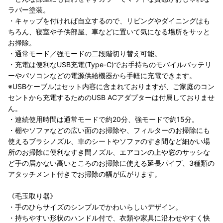
ラバー塗装。
・キャップを付ければ自立するので、リビングやダイニングはも
ちろん、寝室や子供部屋、車などに置いて気になる場所をサッと
お掃除。
・通常モード／強モードの二段階切り替え可能。
・充電は便利なUSB充電(Type-C)でお手持ちのモバイルバッテリ
ーやパソコンなどの電源供給機器から手軽に充電できます。
※USBケーブルはセット内容に含まれておりますが、ご家庭のコン
セントから充電するためのUSB ACアダプターは付属しておりませ
ん。
・連続使用時間は通常モードで約20分、強モードで約15分。
・棚やソファなどの広い面のお掃除や、フィルターのお掃除にも
使えるブラシノズル、車のシートやソファのすき間など細かい場
所のお掃除に便利なすき間ノズル、エアコンの上や窓のサッシな
ど手の届かない高いところのお掃除に使える延長パイプ、3種類の
アタッチメント付きでお掃除の幅が広がります。
《毛玉取り器》
・手のひらサイズのシンプルでかわいらしいデザイン。
・持ちやすい形状のハンドル付で、衣類や家具に沿わせやすく快