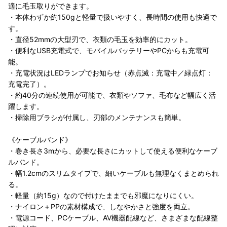
適に毛玉取りができます。
・本体わずか約150gと軽量で扱いやすく、長時間の使用も快適で
す。
・直径52mmの大型刃で、衣類の毛玉を効率的にカット。
・便利なUSB充電式で、モバイルバッテリーやPCからも充電可
能。
・充電状況はLEDランプでお知らせ（赤点滅：充電中／緑点灯：
充電完了）。
・約40分の連続使用が可能で、衣類やソファ、毛布など幅広く活
躍します。
・掃除用ブラシが付属し、刃部のメンテナンスも簡単。
《ケーブルバンド》
・巻き長さ3mから、必要な長さにカットして使える便利なケーブ
ルバンド。
・幅1.2cmのスリムタイプで、細いケーブルも無理なくまとめられ
る。
・軽量（約15g）なので付けたままでも邪魔になりにくい。
・ナイロン＋PPの素材構成で、しなやかさと強度を両立。
・電源コード、PCケーブル、AV機器配線など、さまざまな配線整