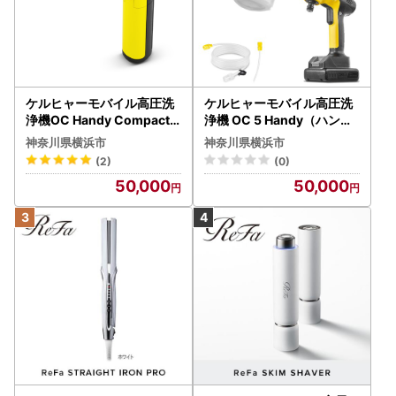
ケルヒャーモバイル高圧洗
ケルヒャーモバイル高圧洗
浄機OC Handy Compact
浄機 OC 5 Handy（ハンデ
（ハンディエア） APV000
ィジェット） APV0006
神奈川県横浜市
神奈川県横浜市
7
(2)
(0)
50,000
50,000