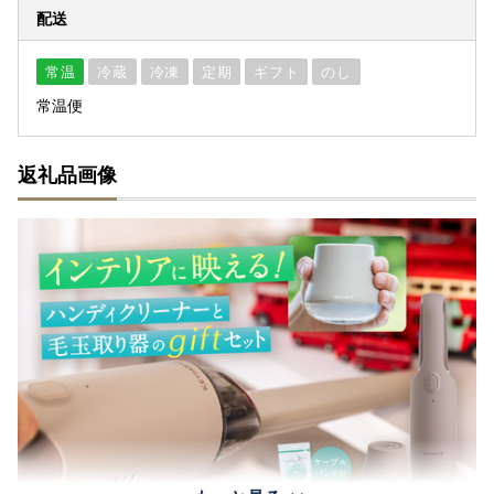
配送
常温
冷蔵
冷凍
定期
ギフト
のし
常温便
返礼品画像