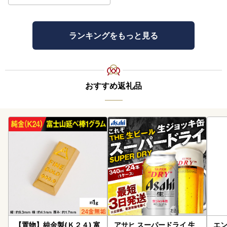
ランキングをもっと見る
おすすめ返礼品
【置物】純金製(Ｋ２４) 富
アサヒ スーパードライ 生
エン