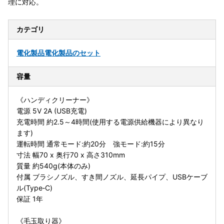
理に対応。
カテゴリ
電化製品
電化製品のセット
容量
《ハンディクリーナー》
電源 5V 2A (USB充電)
充電時間 約2.5～4時間(使用する電源供給機器により異なり
ます)
運転時間 通常モード:約20分 強モード:約15分
寸法 幅70 x 奥行70 x 高さ310mm
質量 約540g(本体のみ)
付属 ブラシノズル、すき間ノズル、延長パイプ、USBケーブ
ル(Type‐C)
保証 1年
《毛玉取り器》