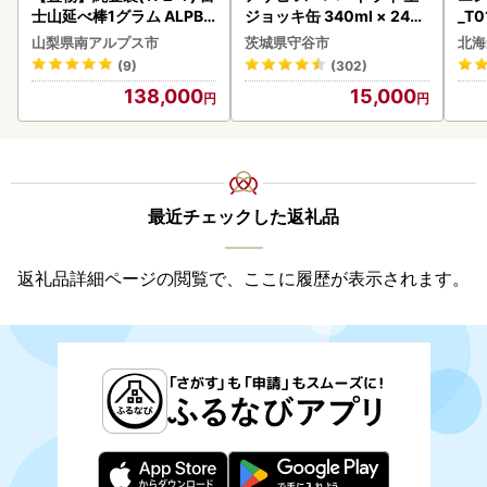
士山延べ棒1グラム ALPBK
ジョッキ缶 340ml × 24本
_T0
180
(1ケース) ＜茨城工場＞ 缶
山梨県南アルプス市
茨城県守谷市
北海
ビール お酒 Asahi 守谷市
(9)
(302)
138,000
15,000
最近チェックした返礼品
返礼品詳細ページの閲覧で、ここに履歴が表示されます。