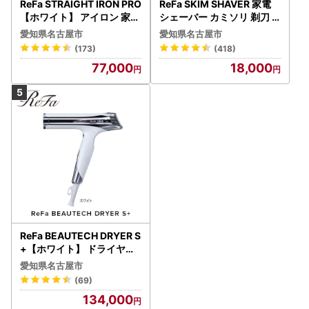
ReFa STRAIGHT IRON PRO
ReFa SKIM SHAVER 家電
【ホワイト】 アイロン 家電
シェーバー カミソリ 剃刀
美容 リファ アイロン
シェーバー
愛知県名古屋市
愛知県名古屋市
(173)
(418)
77,000
18,000
ReFa BEAUTECH DRYER S
+【ホワイト】 ドライヤー
美容 家電 ドライヤー リフ
愛知県名古屋市
ァ
(69)
134,000