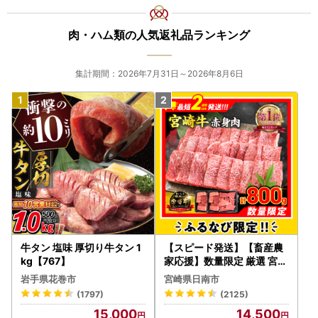
肉・ハム類の人気返礼品ランキング
集計期間：2026年7月31日～2026年8月6日
牛タン 塩味 厚切り牛タン 1
【スピード発送】【畜産農
kg【767】
家応援】数量限定 厳選 宮崎
牛 赤身 焼肉 計800g FN-Li
岩手県花巻市
宮崎県日南市
mited-PR_BDV5-26-2W
(1797)
(2125)
15,000
14,500