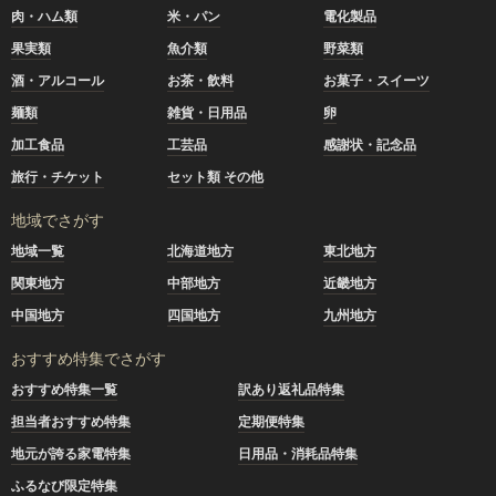
肉・ハム類
米・パン
電化製品
果実類
魚介類
野菜類
酒・アルコール
お茶・飲料
お菓子・スイーツ
麺類
雑貨・日用品
卵
加工食品
工芸品
感謝状・記念品
旅行・チケット
セット類 その他
地域でさがす
地域一覧
北海道地方
東北地方
関東地方
中部地方
近畿地方
中国地方
四国地方
九州地方
おすすめ特集でさがす
おすすめ特集一覧
訳あり返礼品特集
担当者おすすめ特集
定期便特集
地元が誇る家電特集
日用品・消耗品特集
ふるなび限定特集