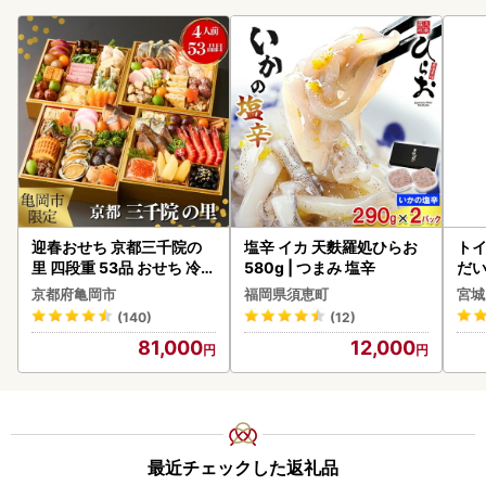
迎春おせち 京都三千院の
塩辛 イカ 天麩羅処ひらお
ト
里 四段重 53品 おせち 冷蔵
580g | つまみ 塩辛
だ
2027 先行予約
6ロ
京都府亀岡市
福岡県須恵町
宮城
(140)
(12)
81,000
12,000
最近チェックした返礼品