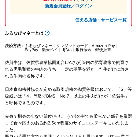
新規会員登録／ログイン
使える店舗・サービス一覧
ふるなびマネーとは
決済方法：
ふるなびマネー
クレジットカード
Amazon Pay
PayPay
楽天ペイ
d払い
銀行振込
郵便振替
佐賀牛は、佐賀県農業協同組合(JAさが)管内の肥育農家で飼育さ
れる黒毛和種の牛肉のうち、一定の基準を満たした牛だけに許さ
れる牛肉の名称です。
日本食肉格付協会が定める取引規格の肉質等級において、「5」等
級或いは「4」等級でBMS「No.7」以上の牛肉だけが「佐賀牛」
と呼称できるのです。
赤身で脂身の少ない部位(もも、うで)の中でも柔らかい部分を厳選
して食べ応えのある約2.5cm程度のサイコロステーキにいたしま
した。
脂身が苦手な方でも美味しくいただけると思います。ぜひ一度ご