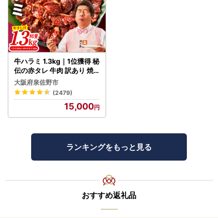
牛ハラミ 1.3kg｜1位獲得 秘
伝の赤タレ 牛肉 訳あり 焼
肉 BBQ
大阪府泉佐野市
(2479)
15,000
ランキングをもっと見る
おすすめ返礼品