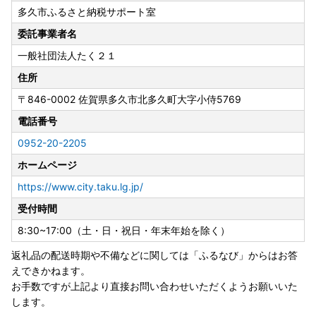
多久市ふるさと納税サポート室
返礼品の発送を停止致します。
寄附者様にはご迷惑をおかけいたしますが何卒ご理解のほど
委託事業者名
よろしくお願いいたします。
一般社団法人たく２１
住所
〒846-0002
佐賀県多久市北多久町大字小侍5769
電話番号
0952-20-2205
ホームページ
https://www.city.taku.lg.jp/
受付時間
8:30~17:00（土・日・祝日・年末年始を除く）
返礼品の配送時期や不備などに関しては「ふるなび」からはお答
えできかねます。
お手数ですが上記より直接お問い合わせいただくようお願いいた
します。