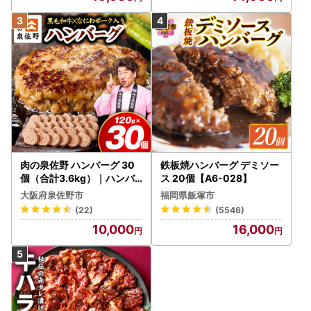
肉の泉佐野 ハンバーグ 30
鉄板焼ハンバーグ デミソー
個（合計3.6kg）｜ハンバ
ス 20個【A6-028】
ーグ 訳あり 黒毛和牛×なに
大阪府泉佐野市
福岡県飯塚市
わポーク
(22)
(5546)
10,000
16,000