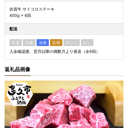
佐賀牛 サイコロステーキ
400g × 6回
配送
常温
冷蔵
冷凍
定期
ギフト
のし
入金確認後、翌月以降の偶数月より発送（全6回）
返礼品画像