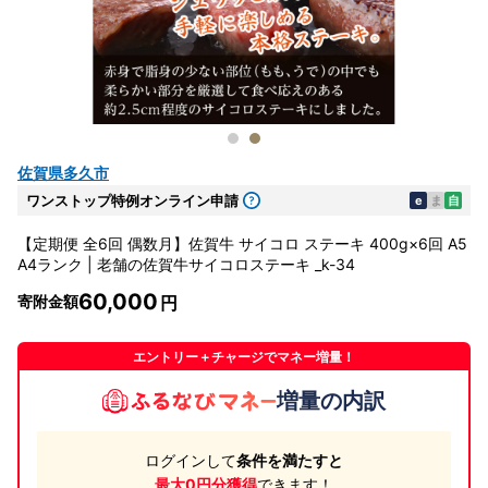
佐賀県多久市
ワンストップ特例オンライン申請
e
ま
自
【定期便 全6回 偶数月】佐賀牛 サイコロ ステーキ 400g×6回 A5
A4ランク | 老舗の佐賀牛サイコロステーキ _k-34
60,000
寄附金額
エントリー＋チャージでマネー増量！
増量の内訳
ログインして
条件を満たすと
最大0円分獲得
できます！