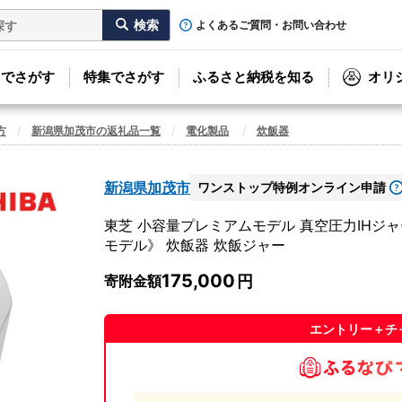
よくあるご質問・お問い合わせ
リでさがす
特集でさがす
ふるさと納税を知る
オリ
方
新潟県加茂市の返礼品一覧
電化製品
炊飯器
新潟県加茂市
ワンストップ特例オンライン申請
東芝 小容量プレミアムモデル 真空圧力IHジャー炊飯
モデル》 炊飯器 炊飯ジャー
175,000
寄附金額
エントリー＋チ