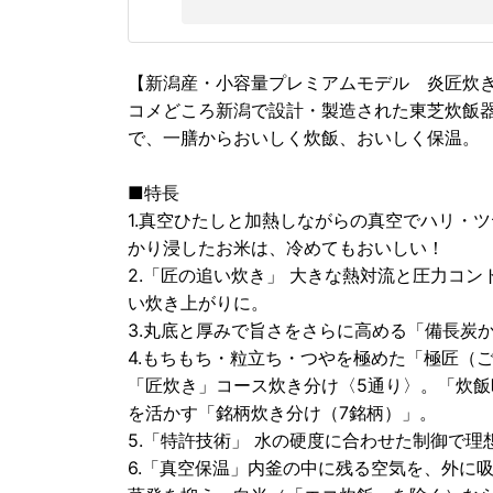
【新潟産・小容量プレミアムモデル 炎匠炊
コメどころ新潟で設計・製造された東芝炊飯
で、一膳からおいしく炊飯、おいしく保温。
■特長
1.真空ひたしと加熱しながらの真空でハリ・
かり浸したお米は、冷めてもおいしい！
2.「匠の追い炊き」 大きな熱対流と圧力コ
い炊き上がりに。
3.丸底と厚みで旨さをさらに高める「備長炭か
4.もちもち・粒立ち・つやを極めた「極匠（
「匠炊き」コース炊き分け〈5通り〉。「炊飯時
を活かす「銘柄炊き分け（7銘柄）」。
5.「特許技術」 水の硬度に合わせた制御で
6.「真空保温」内釜の中に残る空気を、外に