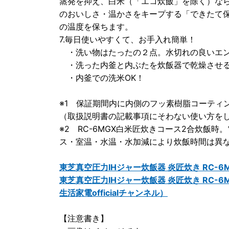
蒸発を抑え、白米（「エコ炊飯」を除く）なら
のおいしさ・温かさをキープする「できたて
の温度を保ちます。
7.毎日使いやすくて、お手入れ簡単！
・洗い物はたったの２点。水切れの良いエン
・洗った内釜と内ぶたを炊飯器で乾燥させる
・内釜での洗米OK！
※1 保証期間内に内側のフッ素樹脂コーティ
（取扱説明書の記載事項にそわない使い方をし
※2 RC-6MGX白米匠炊きコース2合炊飯時
ス・室温・水温・水加減により炊飯時間は異
東芝真空圧力IHジャー炊飯器 炎匠炊き RC-
東芝真空圧力IHジャー炊飯器 炎匠炊き RC
生活家電officialチャンネル）
【注意書き】