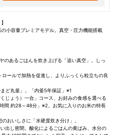
き】
器の小容量プレミアモデル。真空・圧力機能搭載
ツヤのあるごはんを炊き上げる「追い真空」。しっ
ントロールで加熱を促進し、よりふっくら粒立ちの良
まど丸釜」。「内釜5年保証」※1
ごくじょう）一合」コース、お好みの食感を選べる
間 約28～48分」※2。お気に入りのお米の特長
理想のおいしさに「水硬度炊き分け」。
吸い出し密閉。酸化によるごはんの黄ばみ、水分の