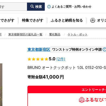
よくあるご質問・お問い合わせ
リでさがす
特集でさがす
ふるさと納税を知る
オリ
方
東京都新宿区の返礼品一覧
電化製品
ケトル・ポット
東京都新宿区
ワンストップ特例オンライン申請
5.0
(2件)
BRUNO オートクックポット 1.0L 0152-010-S
41,000
寄附金額
エントリー＋チ