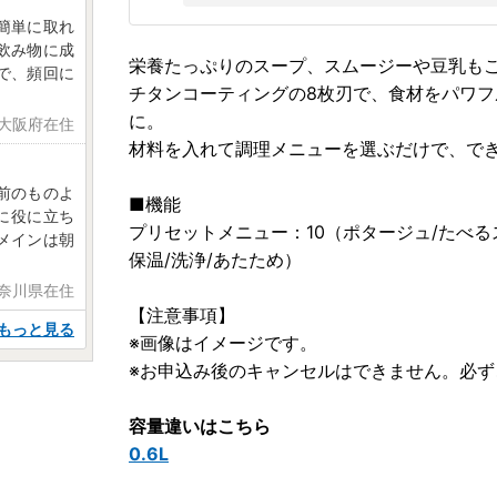
簡単に取れ
飲み物に成
栄養たっぷりのスープ、スムージーや豆乳も
で、頻回に
チタンコーティングの8枚刃で、食材をパワ
に。
 大阪府在住
材料を入れて調理メニューを選ぶだけで、で
前のものよ
■機能
に役に立ち
プリセットメニュー：10（ポタージュ/たべるス
メインは朝
保温/洗浄/あたため）
神奈川県在住
【注意事項】
もっと見る
※画像はイメージです。
※お申込み後のキャンセルはできません。必
容量違いはこちら
0.6L