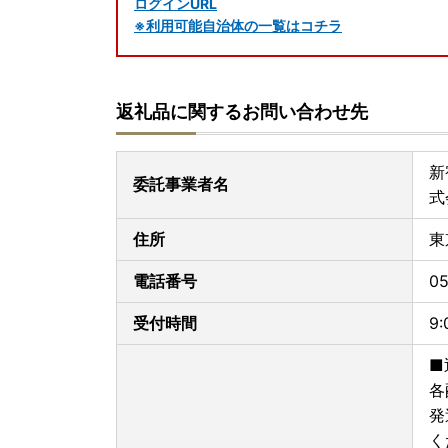
ログインURL
※利用可能自治体の一覧はコチラ
【ご利用手順】---------------------------
1.公的個人認証アプリ「IAM（アイアム）」をイ
返礼品に関するお問い合わせ先
2.「ふるまど」に新規アカウント登録
3.寄附情報を登録
4.ワンストップ特例申請を実施
新
※複数の寄附登録後は、まとめてワンストップ特
委託事業者名
式
5.マイナンバーカードで暗証番号を入力
6.申請完了
住所
東
-----------------------------------------
※ワンストップ特例申請の受付後、ご登録のメー
電話番号
05
す。紙での受付書の送付は行っておりません。ご
受付時間
9
お問合せ等ございましたら、下記メールアドレス
[お問合せ先] support@shinjuku.furusato-lg.j
■
各
発
く