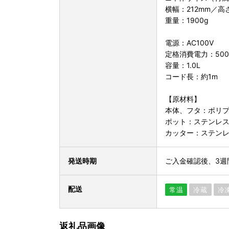
横幅：212mm／高
重量：1900g
電源：AC100V
定格消費電力：500
容量：1.0L
コード長：約1m
【原材料】
本体、フタ：ポリ
ポット：ステンレ
カッター：ステン
発送時期
ご入金確認後、3週
配送
常温
冷蔵
冷
返礼品画像