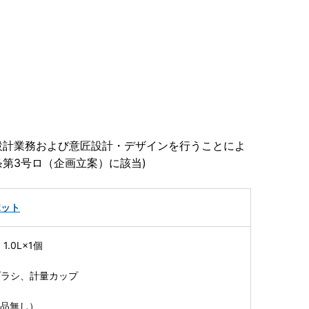
設計業務および意匠設計・デザインを行うことによ
条第3号ロ（企画立案）に該当)
ポット
.0L×1個
ー
ブラシ、計量カップ
属品無し）