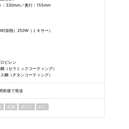
さ：330mm／奥行：155mm
W(加熱）250W（ミキサー）
プロピレン
ス鋼（セラミックコーティング）
レス鋼（チタンコーティング）
間前後で発送
凍
定期
ギフト
のし