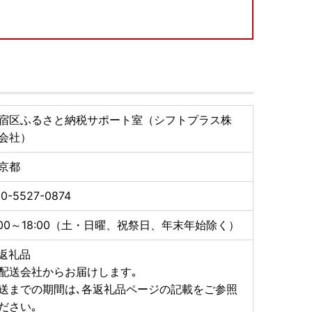
ンストール
宿区ふるさと納税サポート室（シフトプラス株
例申請が可能です。
会社）
京都
ルアドレス宛へ受付完了のご案内をさせていただきま
0-5527-0874
了承ください。
:00～18:00（土・日曜、祝祭日、年末年始除く）
までご連絡をお願いいたします。
p
返礼品
配送会社からお届けします｡
送までの期間は､各返礼品ページの記載をご参照
ださい｡