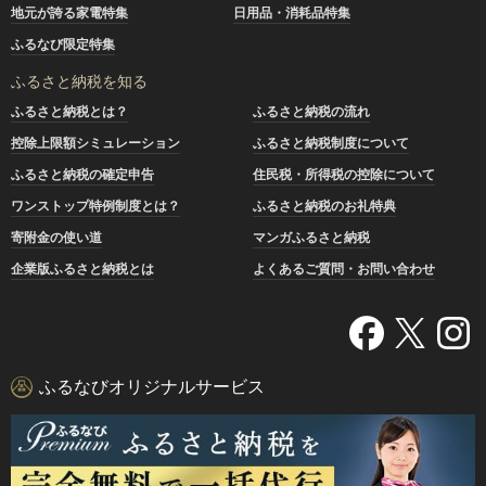
地元が誇る家電特集
日用品・消耗品特集
ふるなび限定特集
ふるさと納税を知る
ふるさと納税とは？
ふるさと納税の流れ
控除上限額シミュレーション
ふるさと納税制度について
ふるさと納税の確定申告
住民税・所得税の控除について
ワンストップ特例制度とは？
ふるさと納税のお礼特典
寄附金の使い道
マンガふるさと納税
企業版ふるさと納税とは
よくあるご質問・お問い合わせ
ふるなびオリジナルサービス