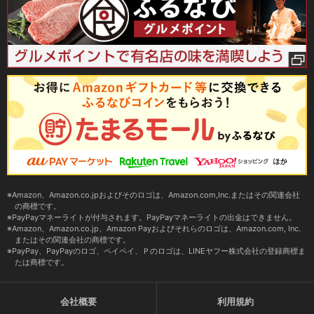
Amazon、Amazon.co.jpおよびそのロゴは、Amazon.com,Inc.またはその関連会社
の商標です。
PayPayマネーライトが付与されます。PayPayマネーライトの出金はできません。
Amazon、Amazon.co.jp、Amazon Payおよびそれらのロゴは、Amazon.com, Inc.
またはその関連会社の商標です。
PayPay、PayPayのロゴ、ペイペイ、Ｐのロゴは、LINEヤフー株式会社の登録商標ま
たは商標です。
会社概要
利用規約