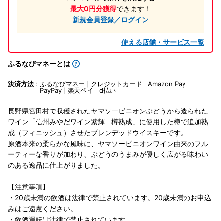
最大0円分獲得
できます！
新規会員登録／ログイン
使える店舗・サービス一覧
ふるなびマネーとは
決済方法：
ふるなびマネー
クレジットカード
Amazon Pay
PayPay
楽天ペイ
d払い
長野県宮田村で収穫されたヤマソービニオンぶどうから造られた
ワイン「信州みやだワイン紫輝 樽熟成」に使用した樽で追加熟
成（フィニッシュ）させたブレンデッドウイスキーです。
原酒本来の柔らかな風味に、ヤマソービニオンワイン由来のフル
ーティーな香りが加わり、ぶどうのうまみが優しく広がる味わい
のある逸品に仕上がりました。
【注意事項】
・20歳未満の飲酒は法律で禁止されています。20歳未満のお申込
みはご遠慮ください。
・飲酒運転は法律で禁止されています。