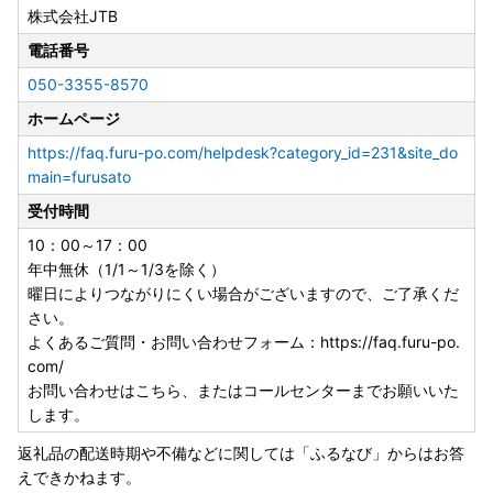
＜自治体住所＞長野県上伊那郡宮田村９８番地
株式会社JTB
＜担当課＞宮田村役場 総務課 ふるさと納税担当
＜お問い合わせ先TEL＞0265-85-3181
電話番号
050-3355-8570
【オンラインワンストップ申請の利用について】
ホームページ
当村ではオンラインワンストップ申請サービスをご利用いた
https://faq.furu-po.com/helpdesk?category_id=231&site_do
だけます。
main=furusato
マイナンバーカードが無くてもご申請いただけます。
受付時間
下の「マイページアクセス用リンク」からご申請ください
（事前登録が必要です）
10：00～17：00
年中無休（1/1～1/3を除く）
◆マイページアクセス用リンク
曜日によりつながりにくい場合がございますので、ご了承くだ
さい。
よくあるご質問・お問い合わせフォーム：https://faq.furu-po.
～オンラインワンストップ申請の特徴～
com/
・オンラインのみでワンストップ申請が完了！
お問い合わせはこちら、またはコールセンターまでお願いいた
・申請書や確認書類の提出が不要！
します。
・申請後すぐに申請受付が完了！
返礼品の配送時期や不備などに関しては「ふるなび」からはお答
※オンラインワンストップ申請、または書面でのワンストッ
えできかねます。
プ申請、どちらかの方法で申請願います。