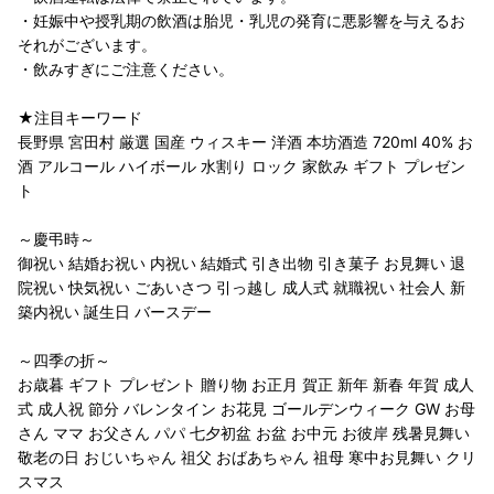
・妊娠中や授乳期の飲酒は胎児・乳児の発育に悪影響を与えるお
それがございます。
・飲みすぎにご注意ください。
★注目キーワード
長野県 宮田村 厳選 国産 ウィスキー 洋酒 本坊酒造 720ml 40% お
酒 アルコール ハイボール 水割り ロック 家飲み ギフト プレゼン
ト
～慶弔時～
御祝い 結婚お祝い 内祝い 結婚式 引き出物 引き菓子 お見舞い 退
院祝い 快気祝い ごあいさつ 引っ越し 成人式 就職祝い 社会人 新
築内祝い 誕生日 バースデー
～四季の折～
お歳暮 ギフト プレゼント 贈り物 お正月 賀正 新年 新春 年賀 成人
式 成人祝 節分 バレンタイン お花見 ゴールデンウィーク GW お母
さん ママ お父さん パパ 七夕初盆 お盆 お中元 お彼岸 残暑見舞い
敬老の日 おじいちゃん 祖父 おばあちゃん 祖母 寒中お見舞い クリ
スマス