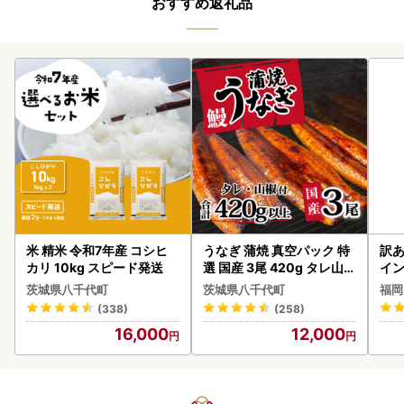
おすすめ返礼品
米 精米 令和7年産 コシヒ
うなぎ 蒲焼 真空パック 特
訳あ
カリ 10kg スピード発送
選 国産 3尾 420g タレ山椒
イン
付き うな重 ひつまぶし 訳
茨城県八千代町
茨城県八千代町
福岡
あり 茨城 ウナギ 鰻 個包装
(338)
(258)
人気 美味しい 小分け 八千
16,000
12,000
代町