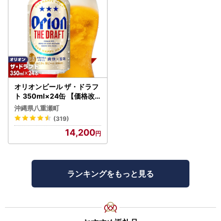
オリオンビール ザ・ドラフ
ト 350ml×24缶 【価格改
定YI】
沖縄県八重瀬町
(319)
14,200
ランキングをもっと見る