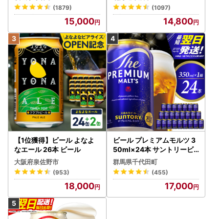
ビール Asahi superDRY お
(1879)
(1097)
酒
15,000
14,800
【1位獲得】ビール よなよ
ビール プレミアムモルツ 3
なエール 26本 ビール
50ml×24本 サントリービ
ール
大阪府泉佐野市
群馬県千代田町
(953)
(455)
18,000
17,000