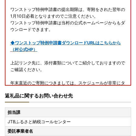
ワンストップ特例申請書の提出期限は、寄附をされた翌年の
1月10日必着となりますのでご注意ください。
ワンストップ特例申請書は当村の公式ホームページからもダ
ウンロードできます。
◆ワンストップ特例申請書ダウンロードURLはこちらから
（村公式HP）
上記リンク先に、添付書類についてご紹介しておりますので
ご確認ください。
年末直近のご寄附につきましては、スケジュールが非常にタ
イトになりますので、当村からの書類を待たずに上記リンク
返礼品に関するお問い合わせ先
先よりご対応いただくことをお勧めします。
※その際、封筒に「ワンストップ特例申請書在中」と朱書記
載をお願いいたします。
担当課
JTBふるさと納税コールセンター
◆送付先
〒399-4392
委託事業者名