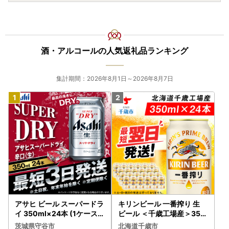
酒・アルコールの人気返礼品ランキング
集計期間：2026年8月1日～2026年8月7日
アサヒ ビール スーパードラ
キリンビール 一番搾り 生
イ 350ml×24本 (1ケース)
ビール ＜千歳工場産＞350
究極の辛口 ＜茨城工場＞ 缶
ml（24本）
茨城県守谷市
北海道千歳市