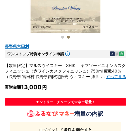
長野県宮田村
ワンストップ特例オンライン申請
e
ま
自
【数量限定】マルスウイスキー SHIKI ヤマソービニオンカスク
フィニッシュ（赤ワインカスクフィニッシュ）750ml 度数40％
...
すべて見る
（長野県 宮田村 長野県内限定販売 ウィスキー 洋酒 本坊酒造
750ml 40% お酒 アルコール ハイボール 水割り ロック 家飲み ギ
13,000
寄附金額
フト プレゼント）
エントリー＋チャージでマネー増量！
増量の内訳
ログインして
条件を満たすと