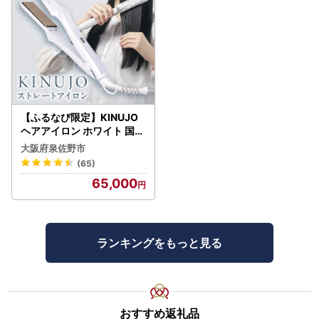
【自治体マイページ】
https://mypg.jp/
（※初めての方はア
カウント登録が必要です）
※従来通り「紙の書類郵送」による申請も可能です。
※ワンストップ特例申請の期限（必着）は、ご寄附翌年の1月
10日です。
【ふるなび限定】KINUJO
■ お問い合わせ先
ヘアアイロン ホワイト 国内
現在、メールでのお問い合わせを多数いただいており、回答
製造 FN-Limited-PR
大阪府泉佐野市
まで数日（混雑時は1週間程度）お時間を要する場合がござ
(65)
います。順次対応しておりますので、何卒ご容赦ください。
65,000
【寄附申込・返礼品・書類に関するお問い合わせ】
東近江市ふるさと寄附運営事務局
ランキングをもっと見る
TEL： 050-3529-0540
Email：
higashiomifurusato-tax@ritagroup.co.jp
受付時間： 平日 9:00～17:15（土日祝・年末年始を除く）
おすすめ返礼品