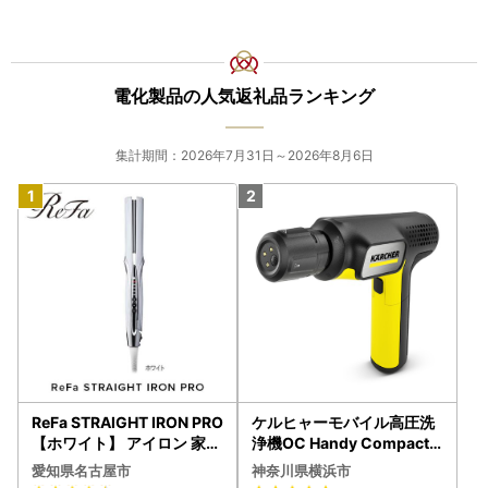
【お申込みいただく前に必ず下記をご確認ください】
■ 寄附申込について
電化製品の人気返礼品ランキング
キャンセル・変更： 寄附者様のご都合による寄附申込のキ
ャンセル、返礼品の変更等はいたしかねます。あらかじめご
了承ください。
集計期間：2026年7月31日～2026年8月6日
■ 書類（受領証明書・ワンストップ申請書）について
発送時期： 原則として、ご入金確認後2週間程度で、返礼品
とは別に郵送いたします。
1月以降のご寄附： 1月1日以降にご寄附いただいた分の書類
発送は、2月より順次開始いたします。
■ 返礼品について
配送予定： 返礼品により異なります。各詳細ページの「配
送」欄をご確認ください。なお、11月〜12月は申込集中によ
り、お届けまで通常よりお時間を要する場合がございます。
ReFa STRAIGHT IRON PRO
ケルヒャーモバイル高圧洗
受取不可日がある場合： 長期不在等の予定がある場合は、
【ホワイト】 アイロン 家電
浄機OC Handy Compact
美容 リファ アイロン
（ハンディエア） APV000
申込時の備考欄にご入力いただくか、お早めにお問い合わせ
愛知県名古屋市
神奈川県横浜市
7