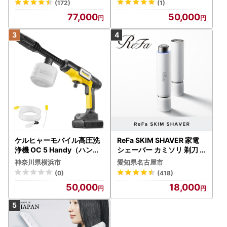
先までご連絡ください。
(172)
(1)
77,000
50,000
再送不可： 寄附者様のご都合（不在・住所不明等）により
返礼品が返送された場合、再送はいたしかねます。
発送連絡： 発送完了後、お荷物伝票番号をメールにてお知
らせいたします（一部、通知対象外の品がございます）。
到着後の確認： 到着後すぐに中身をご確認ください。万が
一不具合（破損・傷み等）があった場合は、現物の画像を添
付の上、お問い合わせ先までメールにてご連絡ください。
■ オンライン・ワンストップ特例申請について
東近江市では、寄附者様専用ページ「自治体マイページ」を
ケルヒャーモバイル高圧洗
ReFa SKIM SHAVER 家電
導入しています。
浄機 OC 5 Handy（ハンデ
シェーバー カミソリ 剃刀
オンライン申請のメリット： マイナンバーカードをお持ち
ィジェット） APV0006
シェーバー
神奈川県横浜市
愛知県名古屋市
の方は、スマホで申請が完結します。紙の申請書・添付書類
(0)
(418)
の郵送が不要になり、非常にスムーズです。
50,000
18,000
その他の機能： 寄附の一元管理、受付済書のダウンロー
ド、寄附金証明書XMLデータの取得などが可能です。