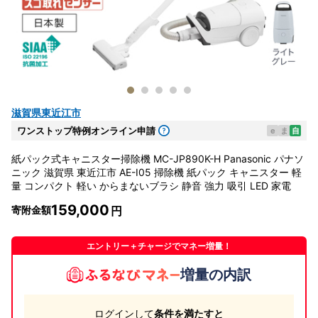
滋賀県東近江市
ワンストップ特例オンライン申請
e
ま
自
紙パック式キャニスター掃除機 MC-JP890K-H Panasonic パナソ
ニック 滋賀県 東近江市 AE-I05 掃除機 紙パック キャニスター 軽
量 コンパクト 軽い からまないブラシ 静音 強力 吸引 LED 家電
159,000
寄附金額
エントリー＋チャージでマネー増量！
増量の内訳
ログインして
条件を満たすと