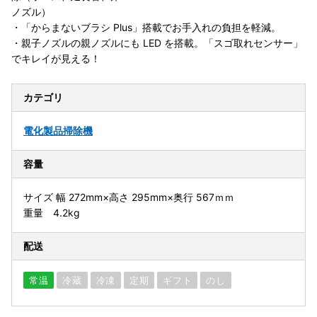
ノズル）
・「からまないブラシ Plus」搭載でお手入れの負担を軽減。
・親子ノズルの親ノズルにも LED を搭載。「スゴ取れセンサー」
でキレイが見える！
カテゴリ
電化製品
掃除機
容量
サイズ 幅 272mm×高さ 295mm×奥行 567ｍｍ
重量 4.2kg
配送
常温
冷蔵
冷凍
定期
ギフト
のし