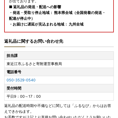
が出ております。
■ 返礼品の発送・配送への影響
・発送・受取り停止地域： 熊本県全域（全国発着の発送・
配達が停止中）
・お届けに遅延が見込まれる地域： 九州全域
■ 寄附者様へのお願い
返礼品に関するお問い合わせ先
順次発送の手続きを進めておりますが、該当地域へのお届
け、および該当地域からの発送を伴う返礼品につきまして
は、ご案内している発送目安よりもお時間をいただく可能性
担当課
がございます。
東近江市ふるさと寄附運営事務局
安全が確認され次第、配送会社にて順次集配が再開される予
定です。
電話番号
寄附者の皆様にはご迷惑をおかけいたしますが、ご理解とご
050-3529-0540
了承のほど何卒よろしくお願い申し上げます。
受付時間
【ヤマト運輸からのご案内】
平日9：00～17：00
https://www.yamato-hd.co.jp/important/info_260728_
2.html?_gl=1*pqch3c*_gcl_au*MTM2NjYzNTE5OC4xN
返礼品の配送時期や不備などに関しては「ふるなび」からはお答
zg1Mjc5NzU5
えできかねます。
お手数ですが上記より直接お問い合わせいただくようお願いいた