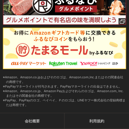
Amazon、Amazon.co.jpおよびそのロゴは、Amazon.com,Inc.またはその関連会社
の商標です。
PayPayマネーライトが付与されます。PayPayマネーライトの出金はできません。
Amazon、Amazon.co.jp、Amazon Payおよびそれらのロゴは、Amazon.com, Inc.
またはその関連会社の商標です。
PayPay、PayPayのロゴ、ペイペイ、Ｐのロゴは、LINEヤフー株式会社の登録商標ま
たは商標です。
会社概要
利用規約