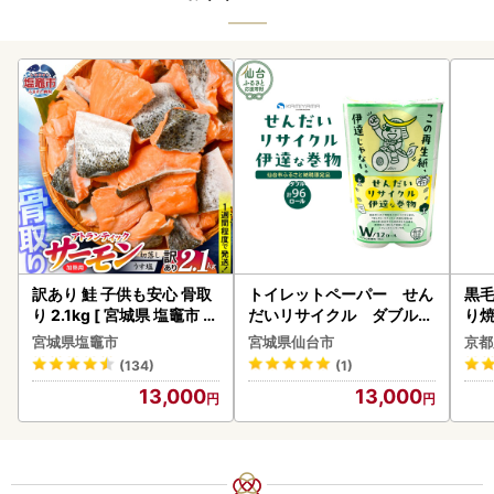
訳あり 鮭 子供も安心 骨取
トイレットペーパー せん
黒毛
り 2.1kg [ 宮城県 塩竈市 ]
だいリサイクル ダブル9
り
鮭
6ロール｜トイレット
宮城県塩竈市
宮城県仙台市
京都
(134)
(1)
13,000
13,000