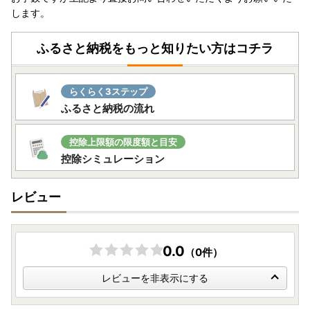
します。
★お盆期間中のお問い合わせ・配送について★
お盆期間中も、通常通り寄附受付を行っております。
ふるさと納税をもっと知りたい方はコチラ
返礼品発送は、事業者によって対応が異なりますため、
あらかじめご了承のほどお願いいたします。
らくらく3ステップ
ふるさと納税の流れ
《8月6日(木)～8月16日(日)受付分》
お盆明けの8月17日(月)より順次発送いたします。
控除上限額の限度額と目安
控除シミュレーション
《お問い合わせ窓口 営業日》
8/5(水)〜8/7(金)、8/10(月)、8/12(水)、8/17(月)以降
レビュー
※お問い合わせメールについて、営業日に順次対応いたしま
す。お急ぎの場合は営業日にお電話にてご連絡ください。
0.0
（0件）
詳しくは『自治体情報』の『最新情報』をご覧ください。
レビューを非表示にする