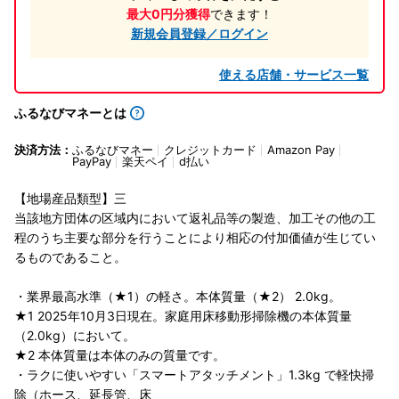
最大0円分獲得
できます！
新規会員登録／ログイン
使える店舗・サービス一覧
ふるなびマネーとは
決済方法：
ふるなびマネー
クレジットカード
Amazon Pay
PayPay
楽天ペイ
d払い
【地場産品類型】三
当該地方団体の区域内において返礼品等の製造、加工その他の工
程のうち主要な部分を行うことにより相応の付加価値が生じてい
るものであること。
・業界最高水準（★1）の軽さ。本体質量（★2） 2.0kg。
★1 2025年10月3日現在。家庭用床移動形掃除機の本体質量
（2.0kg）において。
★2 本体質量は本体のみの質量です。
・ラクに使いやすい「スマートアタッチメント」1.3kg で軽快掃
除（ホース、延長管、床