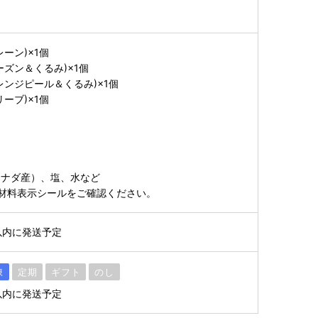
ーン)×1個
ズン＆くるみ)×1個
レンジピール＆くるみ)×1個
ーブ)×1個
カナダ産）、塩、水など
材料表示シールをご確認ください。
以内に発送予定
凍
定期
ギフト
のし
以内に発送予定