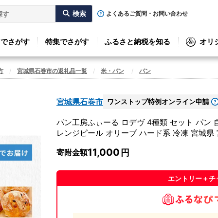
よくあるご質問・お問い合わせ
リでさがす
特集でさがす
ふるさと納税を知る
オリ
方
宮城県石巻市の返礼品一覧
米・パン
パン
宮城県石巻市
ワンストップ特例オンライン申請
パン工房ふぃーる ロデヴ 4種類 セット パン 
レンジピール オリーブ ハード系 冷凍 宮城県 
11,000
寄附金額
エントリー＋チ