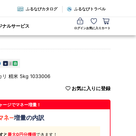
ふるなびカタログ
ふるなびトラベル
ジナルサービス
ログイン
お気に入り
カート
e
ま
自
米 5kg 1033006
お気に入りに登録
ャージでマネー増量！
増量の内訳
すと
最大0円分獲得
できます！