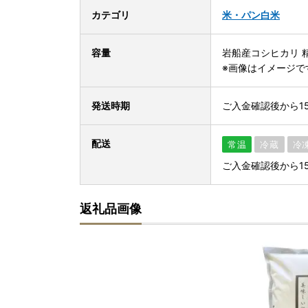
カテゴリ
米・パン
白米
容量
岩船産コシヒカリ 精
※画像はイメージで
発送時期
ご入金確認後から1
配送
常温
冷蔵
冷
ご入金確認後から1
返礼品画像