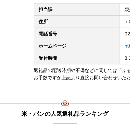
当自治体はオンラインワンストップ申請対象自
担当課
観
寄附後の申請など、オンラインにて対応が可能で
複数自治体の寄附もまとめて申請ができ、変更届
住所
〒
▼▼▼自治体マイページはこちらから▼▼▼
電話番号
02
https://mypg.jp/
ホームページ
ht
■ワンストップ特例申請書 送付先変更のお知らせ
受付時間
8
2026年4月からワンストップ特例申請書の返送
下記まで返送いただきますようよろしくお願いい
返礼品の配送時期や不備などに関しては「ふ
〒958-8790
お手数ですが上記より直接お問い合わせいた
新潟県村上市三之町1番1号
村上市役所観光課観光交流室 行
※2026年1月〜3月に当市から申請書をお送りし
当市から送付した返信用封には、変更前の送付先
米・パンの人気返礼品ランキング
こちらをご利用いただいた場合でも、2027年1
ださい。