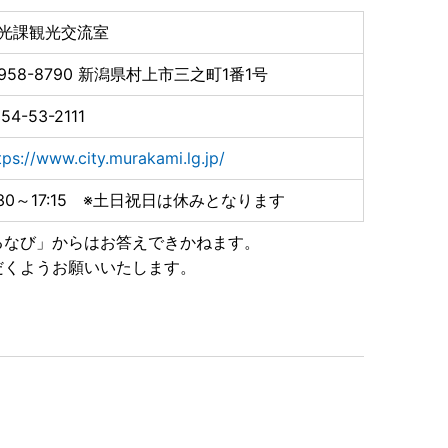
治体です。
光課観光交流室
す。
もオンライン上で完結します。
958-8790
新潟県村上市三之町1番1号
54-53-2111
tps://www.city.murakami.lg.jp/
:30～17:15 ※土日祝日は休みとなります
先が変更となりました。
たします。
るなび」からはお答えできかねます。
だくようお願いいたします。
ている方へ
が記載されています。
月10日までに到着したものは受付いたしますのでご安心く