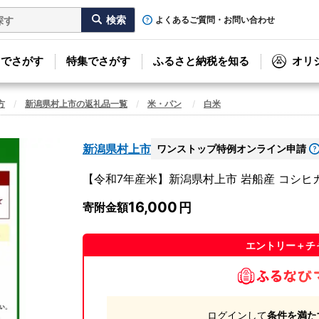
よくあるご質問・お問い合わせ
リでさがす
特集でさがす
ふるさと納税を知る
オリ
方
新潟県村上市の返礼品一覧
米・パン
白米
新潟県村上市
ワンストップ特例オンライン申請
【令和7年産米】新潟県村上市 岩船産 コシヒカリ 精
16,000
寄附金額
エントリー＋チ
ログインして
条件を満た