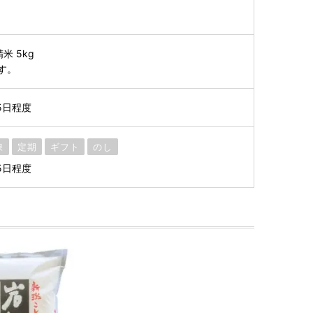
米 5kg
す。
5日程度
凍
定期
ギフト
のし
5日程度