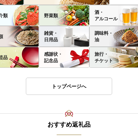
酒・
介類
野菜類
アルコール
雑貨・
調味料・
類
日用品
油
感謝状・
旅行・
芸品
記念品
チケット
トップページへ
おすすめ返礼品