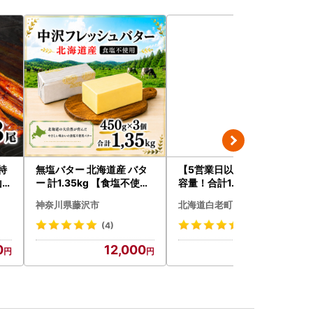
特
無塩バター 北海道産 バタ
【5営業日以内発送】★大
山椒
ー 計1.35kg 【食塩不使用
容量！合計1.65kg！★訳
訳
】
あり・牛の里ビーフハンバ
神奈川県藤沢市
北海道白老町
包装
ーグ(110ｇ5枚入）×3 AG
千
058
(4)
(120)
0
12,000
14,500