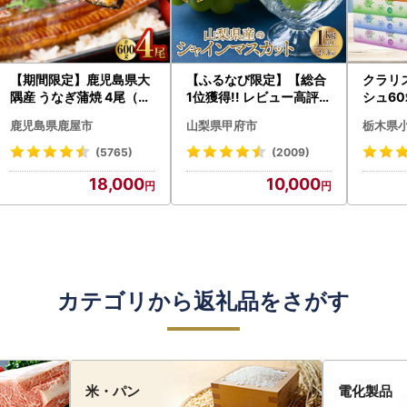
【期間限定】鹿児島県大
【ふるなび限定】【総合
クラリ
隅産 うなぎ蒲焼 4尾（60
1位獲得!! レビュー高評価
シュ60
0g） KN007-004-04-
★】〈2026年度配送分
0枚))
鹿児島県鹿屋市
山梨県甲府市
栃木県
cp18 うなぎ 鰻 魚 惣菜 総
〉山梨県産 シャインマス
ト)【
菜
カット 2～3房（1.0kg以
・沖縄県
(5765)
(2009)
上）シャイン フルーツ F
18,000
10,000
N-Limited-SP
カテゴリから返礼品をさがす
米・パン
電化製品