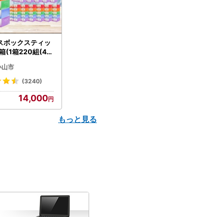
スボックスティッ
箱(1箱220組(44
(5個入り×12セッ
小山市
配送不可地域：離島
】【1256759】
(3240)
14,000
もっと見る