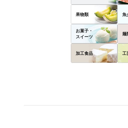
果物類
魚
お菓子・
麺
スイーツ
加工食品
工