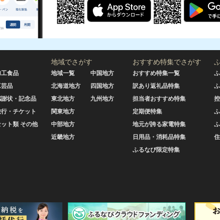
地域でさがす
おすすめ特集でさがす
加工食品
地域一覧
中国地方
おすすめ特集一覧
ふ
工芸品
北海道地方
四国地方
訳あり返礼品特集
ふ
感謝状・記念品
東北地方
九州地方
担当者おすすめ特集
控
旅行・チケット
関東地方
定期便特集
ふ
セット類 その他
中部地方
地元が誇る家電特集
ふ
近畿地方
日用品・消耗品特集
住
ふるなび限定特集