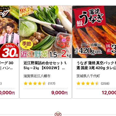
ーグ 30
近江野菜詰め合せセット 1.
うなぎ 蒲焼 真空パック 
）｜ハンバ
5㎏～2㎏ 【K002W】 野
選 国産 3尾 420g タレ
和牛×なに
菜 旬 新鮮
付き うな重 ひつまぶし 
滋賀県近江八幡市
茨城県八千代町
あり 茨城 ウナギ 鰻 個
人気 美味しい 小分け 八
2)
(117)
(258)
代町
0,000
9,000
12,00