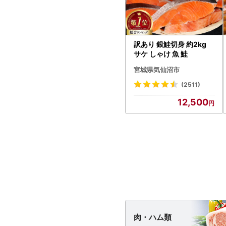
訳あり 銀鮭切身 約2kg
サケ しゃけ 魚 鮭
宮城県気仙沼市
(2511)
12,500
肉・
ハム類