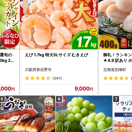
選旬の
えび 1.7kg 特大5Lサイズ むきえび
御礼！ランキン
kg 2
★4.9 訳あり 
B12-
帆立 貝柱 冷凍 
大阪府泉佐野市
北海道別海町
インマス
(391)
,000
9,000