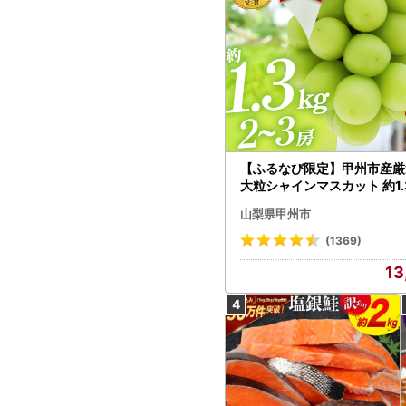
【ふるなび限定】甲州市産厳
大粒シャインマスカット 約1.3
～3房【2026年発送】（MG）
山梨県甲州市
472 FN-Limited-VO シャ
カット フルーツ
(1369)
13