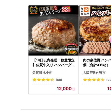
【14日以内発送！数量限定
肉の泉佐野 ハンバ
】佐賀牛入り ハンバーグ 2
個（合計3.6kg
2個 2.6kg(120g×22個)(H
ーグ 訳あり 黒毛
佐賀県神埼市
大阪府泉佐野市
083106)
わポーク
(60)
(2
12,000
1