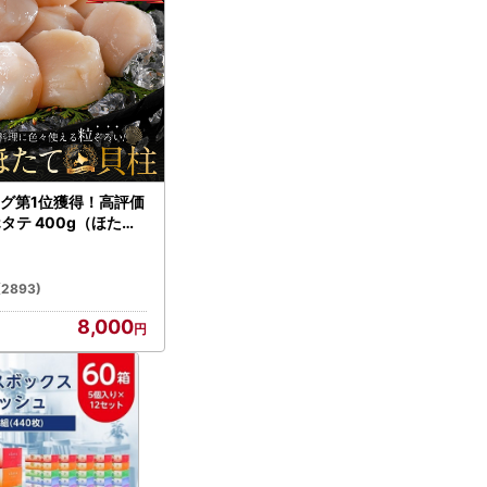
グ第1位獲得！高評価
ホタテ 400g（ほたて
）
(2893)
8,000