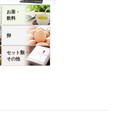
お茶・
飲料
卵
セット類・
その他