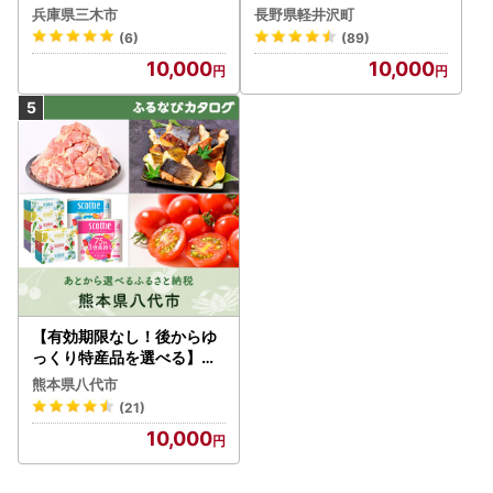
）
るなびトラベルポイント
兵庫県三木市
長野県軽井沢町
(6)
(89)
10,000
10,000
【有効期限なし！後からゆ
っくり特産品を選べる】熊
本県八代市カタログポイン
熊本県八代市
ト
(21)
10,000