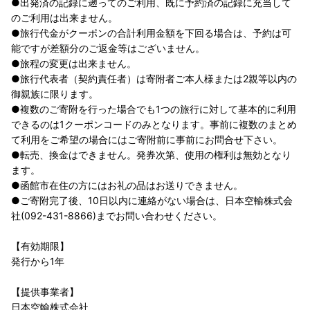
●出発済の記録に遡ってのご利用、既に予約済の記録に充当して
のご利用は出来ません。
●旅行代金がクーポンの合計利用金額を下回る場合は、予約は可
能ですが差額分のご返金等はございません。
●旅程の変更は出来ません。
●旅行代表者（契約責任者）は寄附者ご本人様または2親等以内の
御親族に限ります。
●複数のご寄附を行った場合でも1つの旅行に対して基本的に利用
できるのは1クーポンコードのみとなります。事前に複数のまとめ
て利用をご希望の場合にはご寄附前に事前にお問合せ下さい。
●転売、換金はできません。発券次第、使用の権利は無効となり
ます。
●函館市在住の方にはお礼の品はお送りできません。
●ご寄附完了後、10日以内に連絡がない場合は、日本空輸株式会
社(092-431-8866)までお問い合わせください。
【有効期限】
発行から1年
【提供事業者】
日本空輸株式会社