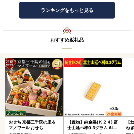
ランキングをもっと見る
おすすめ返礼品
おせち 京都三千院の里＆
【置物】純金製(Ｋ２４) 富
【
マノワール おせち
士山延べ棒0.3グラム ALP
ねぎ
BK193