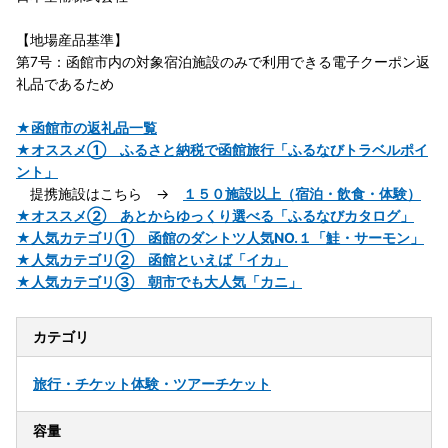
【地場産品基準】
第7号：函館市内の対象宿泊施設のみで利用できる電子クーポン返
礼品であるため
★函館市の返礼品一覧
★オススメ① ふるさと納税で函館旅行「ふるなびトラベルポイ
ント」
提携施設はこちら →
１５０施設以上（宿泊・飲食・体験）
★オススメ② あとからゆっくり選べる「ふるなびカタログ」
★人気カテゴリ① 函館のダントツ人気NO.１「鮭・サーモン」
★人気カテゴリ② 函館といえば「イカ」
★人気カテゴリ③ 朝市でも大人気「カニ」
カテゴリ
旅行・チケット
体験・ツアーチケット
容量