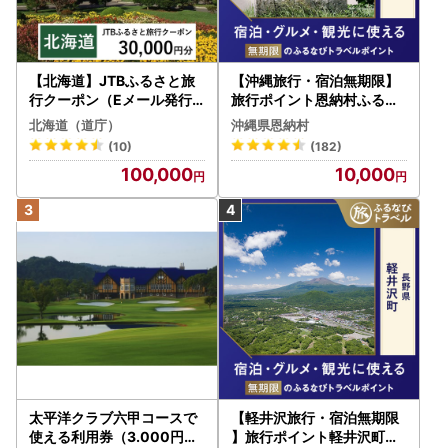
【北海道】JTBふるさと旅
【沖縄旅行・宿泊無期限】
行クーポン（Eメール発行
旅行ポイント恩納村ふるな
）30,000円分 旅行 トラベ
びトラベルポイント
北海道（道庁）
沖縄県恩納村
ル 宿泊 人気 おすすめ JTB
(10)
(182)
W030T
100,000
10,000
太平洋クラブ六甲コースで
【軽井沢旅行・宿泊無期限
使える利用券（3.000円分
】旅行ポイント軽井沢町ふ