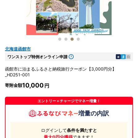
北海道函館市
ワンストップ特例オンライン申請
e
ま
自
函館市に泊まるふるさと納税旅行クーポン【3,000円分】
_HD251-001
10,000
寄附金額
エントリー＋チャージでマネー増量！
増量の内訳
ログインして
条件を満たすと
最大0円分獲得
できます！