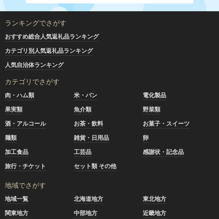
ランキングでさがす
おすすめ総合人気返礼品ランキング
カテゴリ別人気返礼品ランキング
人気自治体ランキング
カテゴリでさがす
肉・ハム類
米・パン
電化製品
果実類
魚介類
野菜類
酒・アルコール
お茶・飲料
お菓子・スイーツ
麺類
雑貨・日用品
卵
加工食品
工芸品
感謝状・記念品
旅行・チケット
セット類 その他
地域でさがす
地域一覧
北海道地方
東北地方
関東地方
中部地方
近畿地方