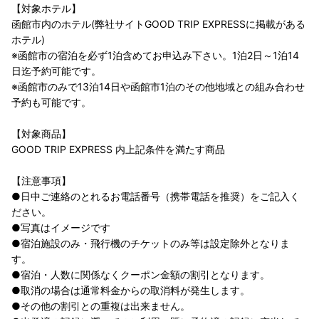
【対象ホテル】
函館市内のホテル(弊社サイトGOOD TRIP EXPRESSに掲載がある
ホテル)
※函館市の宿泊を必ず1泊含めてお申込み下さい。1泊2日～1泊14
日迄予約可能です。
※函館市のみで13泊14日や函館市1泊のその他地域との組み合わせ
予約も可能です。
【対象商品】
GOOD TRIP EXPRESS 内上記条件を満たす商品
【注意事項】
●日中ご連絡のとれるお電話番号（携帯電話を推奨）をご記入く
ださい。
●写真はイメージです
●宿泊施設のみ・飛行機のチケットのみ等は設定除外となりま
す。
●宿泊・人数に関係なくクーポン金額の割引となります。
●取消の場合は通常料金からの取消料が発生します。
●その他の割引との重複は出来ません。