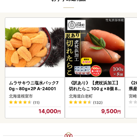
ムラサキウニ塩水パック7
《訳あり》【虎杖浜加工】
《2
0g～80g×2P A-24001
切れたらこ 100ｇ×8個 80
県産
0g AK081
セッ
北海道根室市
北海道白老町
宮崎
(11)
(132)
14,000
9,500