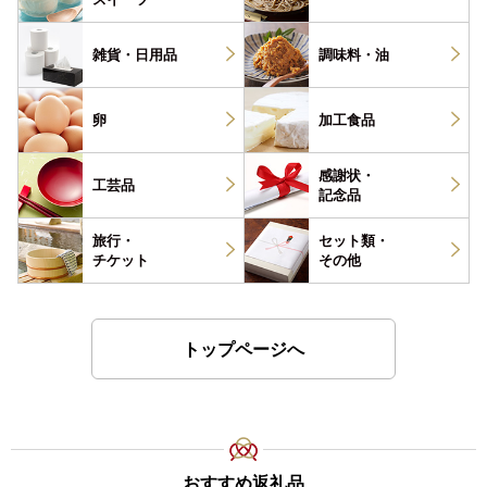
雑貨・
日用品
調味料・
油
卵
加工食品
感謝状・
工芸品
記念品
旅行・
セット類・
チケット
その他
トップページへ
おすすめ返礼品