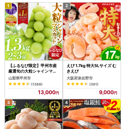
【ふるなび限定】甲州市産
えび 1.7kg 特大5Lサイズ む
厳選旬の大粒シャインマス
きえび
カット 約1.3kg 2～3房【2
山梨県甲州市
大阪府泉佐野市
026年発送】（MG）B12-
(1368)
(391)
472 FN-Limited-VO シャ
13,000
9,000
インマスカット フルーツ