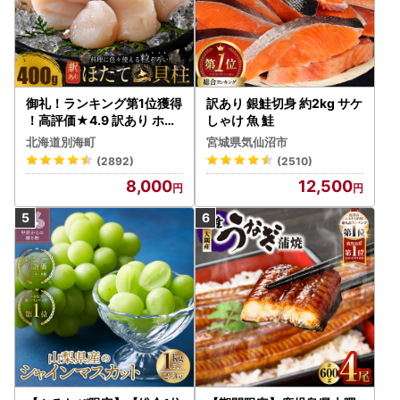
御礼！ランキング第1位獲得
訳あり 銀鮭切身 約2kg サケ
！高評価★4.9 訳あり ホタ
しゃけ 魚 鮭
テ 400g（ほたて 帆立 貝柱
北海道別海町
宮城県気仙沼市
冷凍 ）
(2892)
(2510)
8,000
12,500