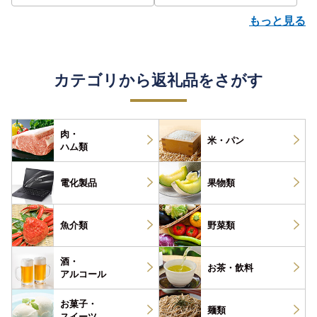
もっと見る
カテゴリから返礼品をさがす
肉・
米・パン
ハム類
電化製品
果物類
魚介類
野菜類
酒・
お茶・
飲料
アルコール
お菓子・
麺類
スイーツ