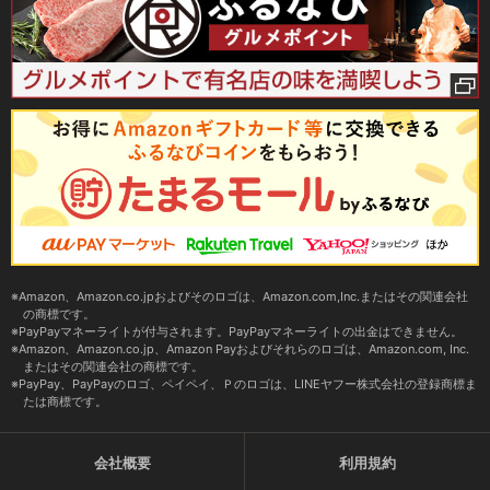
Amazon、Amazon.co.jpおよびそのロゴは、Amazon.com,Inc.またはその関連会社
の商標です。
PayPayマネーライトが付与されます。PayPayマネーライトの出金はできません。
Amazon、Amazon.co.jp、Amazon Payおよびそれらのロゴは、Amazon.com, Inc.
またはその関連会社の商標です。
PayPay、PayPayのロゴ、ペイペイ、Ｐのロゴは、LINEヤフー株式会社の登録商標ま
たは商標です。
会社概要
利用規約