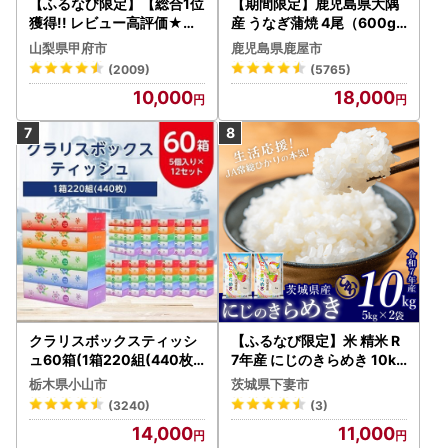
【ふるなび限定】【総合1位
【期間限定】鹿児島県大隅
獲得!! レビュー高評価★】
産 うなぎ蒲焼 4尾（600g
〈2026年度配送分〉山梨
） KN007-004-04-cp18
山梨県甲府市
鹿児島県鹿屋市
県産 シャインマスカット 2
うなぎ 鰻 魚 惣菜 総菜
(2009)
(5765)
～3房（1.0kg以上）シャイ
10,000
18,000
ン フルーツ FN-Limited-S
P
クラリスボックスティッシ
【ふるなび限定】米 精米 R
ュ60箱(1箱220組(440枚))
7年産 にじのきらめき 10kg
(5個入り×12セット)【配送
10月 FN-Limited-PR
栃木県小山市
茨城県下妻市
不可地域：離島・沖縄県】
(3240)
(3)
【1256759】
14,000
11,000