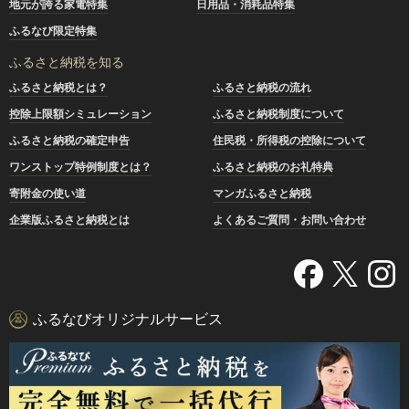
地元が誇る家電特集
日用品・消耗品特集
ふるなび限定特集
ふるさと納税を知る
ふるさと納税とは？
ふるさと納税の流れ
控除上限額シミュレーション
ふるさと納税制度について
ふるさと納税の確定申告
住民税・所得税の控除について
ワンストップ特例制度とは？
ふるさと納税のお礼特典
寄附金の使い道
マンガふるさと納税
企業版ふるさと納税とは
よくあるご質問・お問い合わせ
ふるなびオリジナルサービス