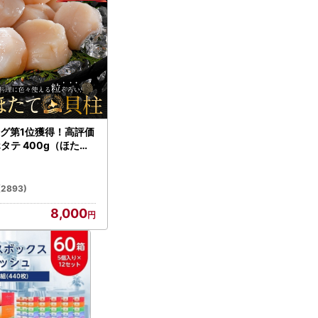
グ第1位獲得！高評価
ホタテ 400g（ほたて
）
(2893)
8,000