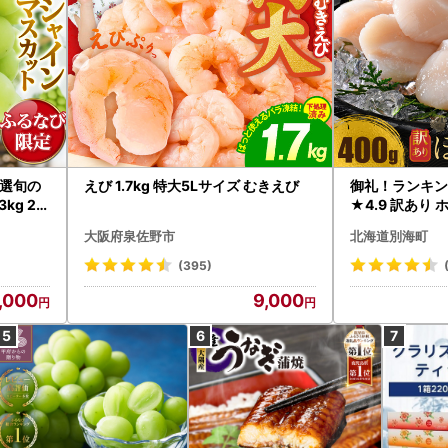
選旬の
えび 1.7kg 特大5Lサイズ むきえび
御礼！ランキン
kg 2
★4.9 訳あり 
B12-
帆立 貝柱 冷凍 
大阪府泉佐野市
北海道別海町
インマス
(395)
,000
9,000