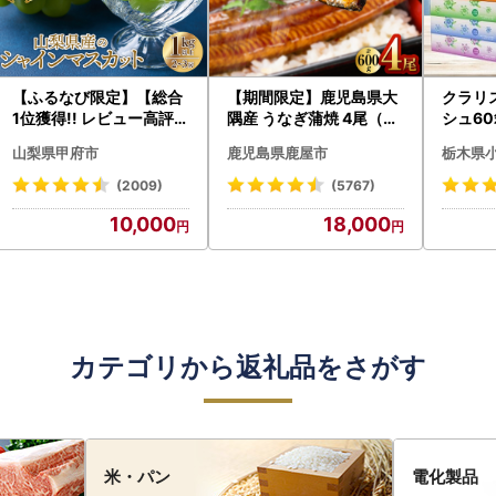
【ふるなび限定】【総合
【期間限定】鹿児島県大
クラリ
1位獲得!! レビュー高評価
隅産 うなぎ蒲焼 4尾（60
シュ60
★】〈2026年度配送分
0g） KN007-004-04-
0枚))
山梨県甲府市
鹿児島県鹿屋市
栃木県
〉山梨県産 シャインマス
cp18 うなぎ 鰻 魚 惣菜 総
ト)【
カット 2～3房（1.0kg以
菜
・沖縄県
(2009)
(5767)
上）シャイン フルーツ F
10,000
18,000
N-Limited-SP
カテゴリから返礼品をさがす
米・パン
電化製品