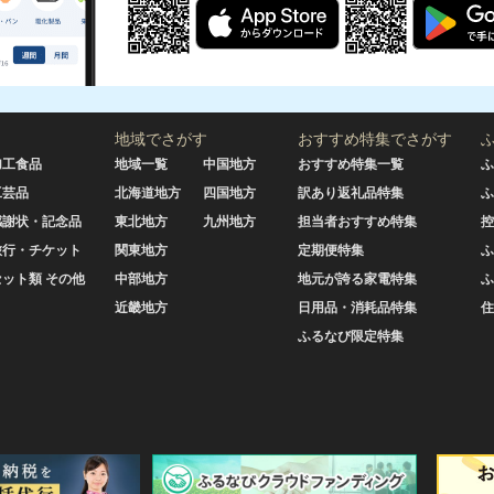
地域でさがす
おすすめ特集でさがす
加工食品
地域一覧
中国地方
おすすめ特集一覧
ふ
工芸品
北海道地方
四国地方
訳あり返礼品特集
ふ
感謝状・記念品
東北地方
九州地方
担当者おすすめ特集
控
旅行・チケット
関東地方
定期便特集
ふ
セット類 その他
中部地方
地元が誇る家電特集
ふ
近畿地方
日用品・消耗品特集
住
ふるなび限定特集