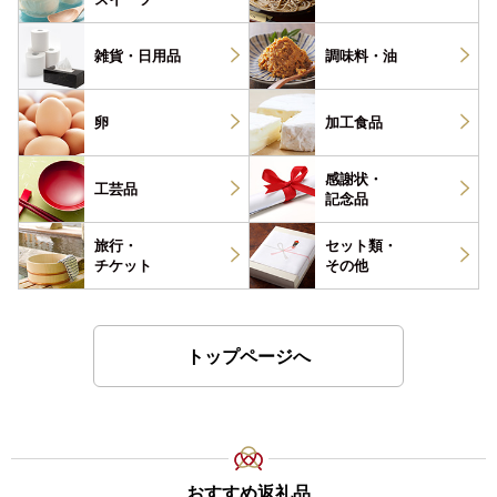
雑貨・
日用品
調味料・
油
卵
加工食品
感謝状・
工芸品
記念品
旅行・
セット類・
チケット
その他
トップページへ
おすすめ返礼品