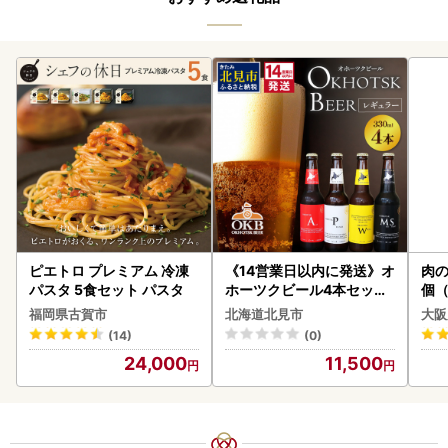
ピエトロ プレミアム 冷凍
《14営業日以内に発送》オ
肉の
パスタ 5食セット パスタ
ホーツクビール4本セット
個（
( 飲料 飲み物 お酒 ビール
ーグ
福岡県古賀市
北海道北見市
大阪
クラフトビール 瓶ビール
わ
(14)
(0)
贈答 ギフト 贈り物 お中元
24,000
11,500
御中元 お歳暮 御歳暮 お祝
い プレゼント モルトビー
ル 麦芽100% 熨斗 のし )【
028-0064】