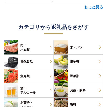
もっと見る
カテゴリから返礼品をさがす
肉・
米・パン
ハム類
電化製品
果物類
魚介類
野菜類
酒・
お茶・
飲料
アルコール
お菓子・
麺類
スイーツ