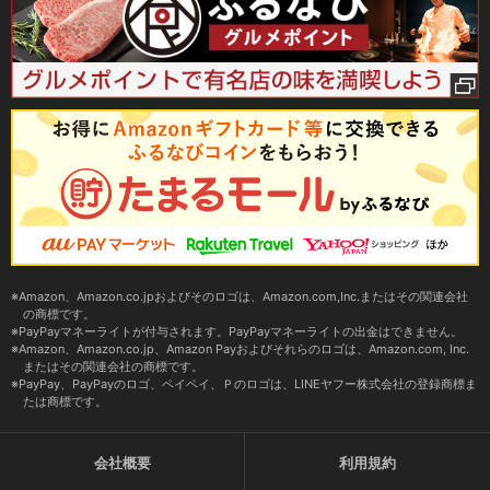
Amazon、Amazon.co.jpおよびそのロゴは、Amazon.com,Inc.またはその関連会社
の商標です。
PayPayマネーライトが付与されます。PayPayマネーライトの出金はできません。
Amazon、Amazon.co.jp、Amazon Payおよびそれらのロゴは、Amazon.com, Inc.
またはその関連会社の商標です。
PayPay、PayPayのロゴ、ペイペイ、Ｐのロゴは、LINEヤフー株式会社の登録商標ま
たは商標です。
会社概要
利用規約