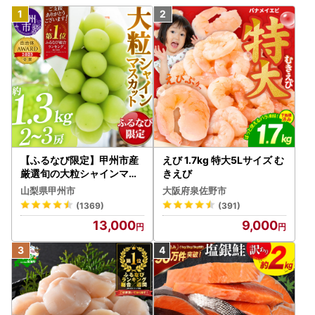
【ふるなび限定】甲州市産
えび 1.7kg 特大5Lサイズ む
厳選旬の大粒シャインマス
きえび
カット 約1.3kg 2～3房【2
山梨県甲州市
大阪府泉佐野市
026年発送】（MG）B12-
(1369)
(391)
472 FN-Limited-VO シャ
13,000
9,000
インマスカット フルーツ