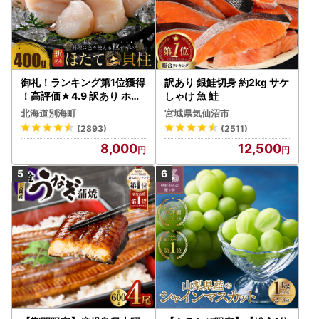
御礼！ランキング第1位獲得
訳あり 銀鮭切身 約2kg サケ
！高評価★4.9 訳あり ホタ
しゃけ 魚 鮭
テ 400g（ほたて 帆立 貝柱
北海道別海町
宮城県気仙沼市
冷凍 ）
(2893)
(2511)
8,000
12,500