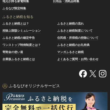
地元が誇る家電特集
日用品・消耗品特集
ふるなび限定特集
ふるさと納税を知る
ふるさと納税とは？
ふるさと納税の流れ
控除上限額シミュレーション
ふるさと納税制度について
ふるさと納税の確定申告
住民税・所得税の控除について
ワンストップ特例制度とは？
ふるさと納税のお礼特典
寄附金の使い道
マンガふるさと納税
企業版ふるさと納税とは
よくあるご質問・お問い合わせ
ふるなびオリジナルサービス