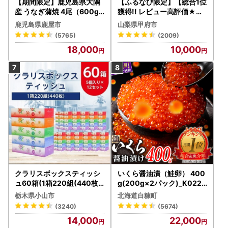
【期間限定】鹿児島県大隅
【ふるなび限定】【総合1位
産 うなぎ蒲焼 4尾（600g
獲得!! レビュー高評価★】
） KN007-004-04-cp18
〈2026年度配送分〉山梨
鹿児島県鹿屋市
山梨県甲府市
うなぎ 鰻 魚 惣菜 総菜
県産 シャインマスカット 2
(5765)
(2009)
～3房（1.0kg以上）シャイ
18,000
10,000
ン フルーツ FN-Limited-S
P
クラリスボックスティッシ
いくら醤油漬（鮭卵） 400
ュ60箱(1箱220組(440枚))
g(200g×2パック)_K022-
(5個入り×12セット)【配送
1676
栃木県小山市
北海道白糠町
不可地域：離島・沖縄県】
(3240)
(5674)
【1256759】
14,000
22,000