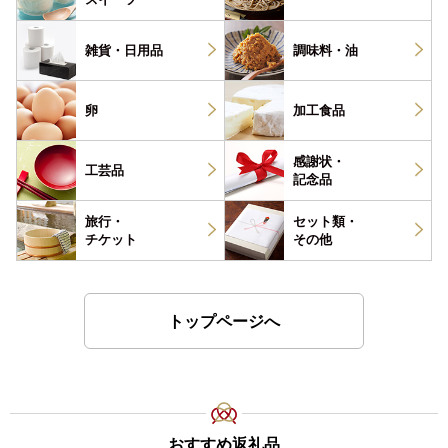
雑貨・
日用品
調味料・
油
卵
加工食品
感謝状・
工芸品
記念品
旅行・
セット類・
チケット
その他
トップページへ
おすすめ返礼品