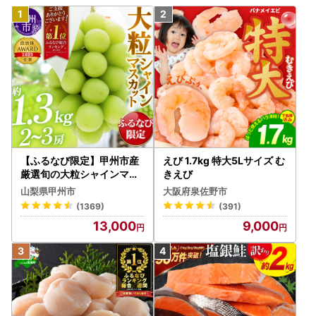
【ふるなび限定】甲州市産
えび 1.7kg 特大5Lサイズ む
厳選旬の大粒シャインマス
きえび
カット 約1.3kg 2～3房【2
山梨県甲州市
大阪府泉佐野市
026年発送】（MG）B12-
(1369)
(391)
472 FN-Limited-VO シャ
13,000
9,000
インマスカット フルーツ