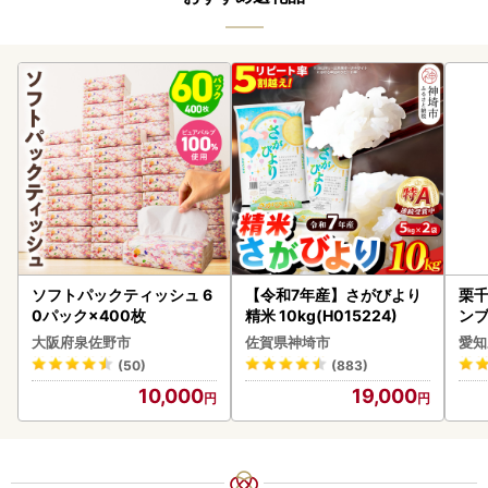
ソフトパックティッシュ 6
【令和7年産】さがびより
栗千
0パック×400枚
精米 10kg(H015224)
ンブ
デザ
大阪府泉佐野市
佐賀県神埼市
愛知
(50)
(883)
10,000
19,000