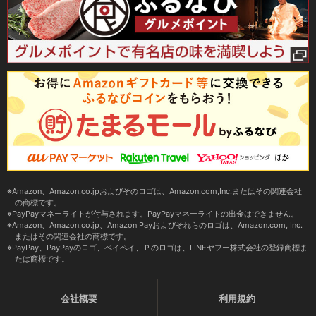
Amazon、Amazon.co.jpおよびそのロゴは、Amazon.com,Inc.またはその関連会社
の商標です。
PayPayマネーライトが付与されます。PayPayマネーライトの出金はできません。
Amazon、Amazon.co.jp、Amazon Payおよびそれらのロゴは、Amazon.com, Inc.
またはその関連会社の商標です。
PayPay、PayPayのロゴ、ペイペイ、Ｐのロゴは、LINEヤフー株式会社の登録商標ま
たは商標です。
会社概要
利用規約