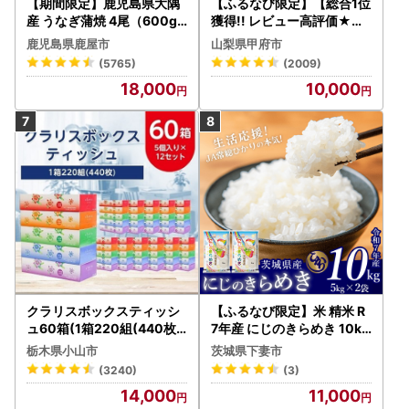
【期間限定】鹿児島県大隅
【ふるなび限定】【総合1位
産 うなぎ蒲焼 4尾（600g
獲得!! レビュー高評価★】
） KN007-004-04-cp18
〈2026年度配送分〉山梨
鹿児島県鹿屋市
山梨県甲府市
うなぎ 鰻 魚 惣菜 総菜
県産 シャインマスカット 2
(5765)
(2009)
～3房（1.0kg以上）シャイ
18,000
10,000
ン フルーツ FN-Limited-S
P
クラリスボックスティッシ
【ふるなび限定】米 精米 R
ュ60箱(1箱220組(440枚))
7年産 にじのきらめき 10kg
(5個入り×12セット)【配送
10月 FN-Limited-PR
栃木県小山市
茨城県下妻市
不可地域：離島・沖縄県】
(3240)
(3)
【1256759】
14,000
11,000