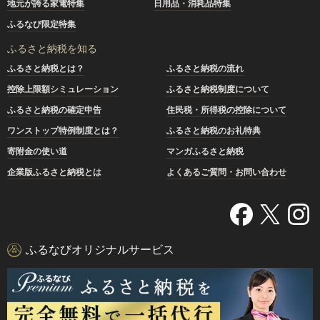
地元が誇る家電特集
日用品・消耗品特集
ふるなび限定特集
ふるさと納税を知る
ふるさと納税とは？
ふるさと納税の流れ
控除上限額シミュレーション
ふるさと納税制度について
ふるさと納税の確定申告
住民税・所得税の控除について
ワンストップ特例制度とは？
ふるさと納税のお礼特典
寄附金の使い道
マンガふるさと納税
企業版ふるさと納税とは
よくあるご質問・お問い合わせ
ふるなびオリジナルサービス