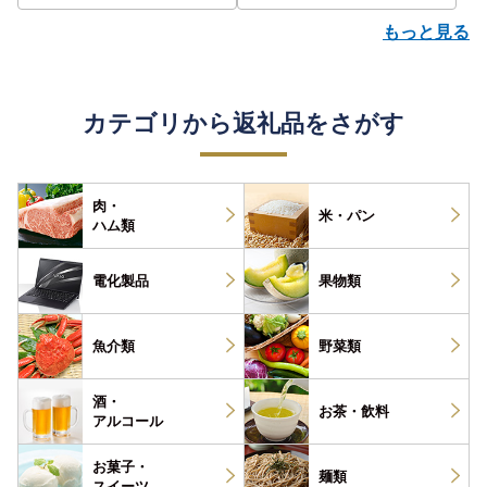
もっと見る
カテゴリから返礼品をさがす
肉・
米・パン
ハム類
電化製品
果物類
魚介類
野菜類
酒・
お茶・
飲料
アルコール
お菓子・
麺類
スイーツ