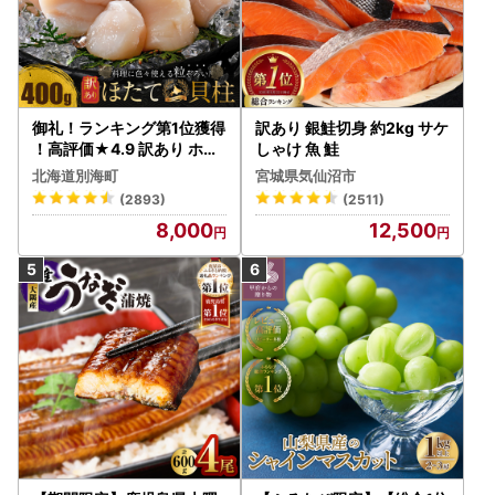
御礼！ランキング第1位獲得
訳あり 銀鮭切身 約2kg サケ
！高評価★4.9 訳あり ホタ
しゃけ 魚 鮭
テ 400g（ほたて 帆立 貝柱
北海道別海町
宮城県気仙沼市
冷凍 ）
(2893)
(2511)
8,000
12,500