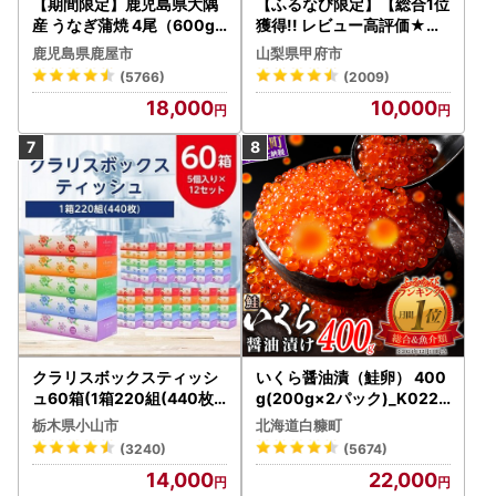
【期間限定】鹿児島県大隅
【ふるなび限定】【総合1位
産 うなぎ蒲焼 4尾（600g
獲得!! レビュー高評価★】
） KN007-004-04-cp18
〈2026年度配送分〉山梨
鹿児島県鹿屋市
山梨県甲府市
うなぎ 鰻 魚 惣菜 総菜
県産 シャインマスカット 2
(5766)
(2009)
～3房（1.0kg以上）シャイ
18,000
10,000
ン フルーツ FN-Limited-S
P
クラリスボックスティッシ
いくら醤油漬（鮭卵） 400
ュ60箱(1箱220組(440枚))
g(200g×2パック)_K022-
(5個入り×12セット)【配送
1676
栃木県小山市
北海道白糠町
不可地域：離島・沖縄県】
(3240)
(5674)
【1256759】
14,000
22,000