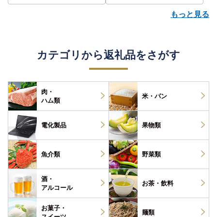
もっと見る
カテゴリから返礼品をさがす
肉・
米・パン
ハム類
電化製品
果物類
魚介類
野菜類
酒・
お茶・
飲料
アルコール
お菓子・
麺類
スイーツ