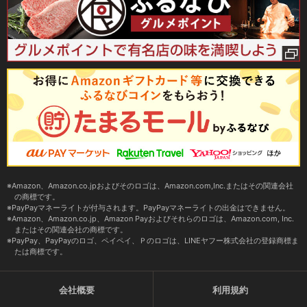
Amazon、Amazon.co.jpおよびそのロゴは、Amazon.com,Inc.またはその関連会社
の商標です。
PayPayマネーライトが付与されます。PayPayマネーライトの出金はできません。
Amazon、Amazon.co.jp、Amazon Payおよびそれらのロゴは、Amazon.com, Inc.
またはその関連会社の商標です。
PayPay、PayPayのロゴ、ペイペイ、Ｐのロゴは、LINEヤフー株式会社の登録商標ま
たは商標です。
会社概要
利用規約