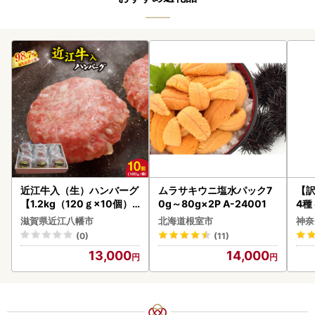
近江牛入（生）ハンバーグ
ムラサキウニ塩水パック7
【訳
【1.2kg（120ｇ×10個）
0g～80g×2P A-24001
4種
】【AG09W】
滋賀県近江八幡市
北海道根室市
神奈
(0)
(11)
13,000
14,000