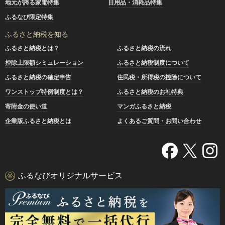
地元が誇る家電特集
日用品・消耗品特集
ふるなび限定特集
ふるさと納税を知る
ふるさと納税とは？
ふるさと納税の流れ
控除上限額シミュレーション
ふるさと納税制度について
ふるさと納税の確定申告
住民税・所得税の控除について
ワンストップ特例制度とは？
ふるさと納税のお礼特典
寄附金の使い道
マンガふるさと納税
企業版ふるさと納税とは
よくあるご質問・お問い合わせ
ふるなびオリジナルサービス