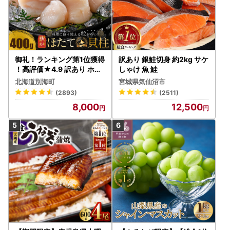
御礼！ランキング第1位獲得
訳あり 銀鮭切身 約2kg サケ
！高評価★4.9 訳あり ホタ
しゃけ 魚 鮭
テ 400g（ほたて 帆立 貝柱
北海道別海町
宮城県気仙沼市
冷凍 ）
(2893)
(2511)
8,000
12,500