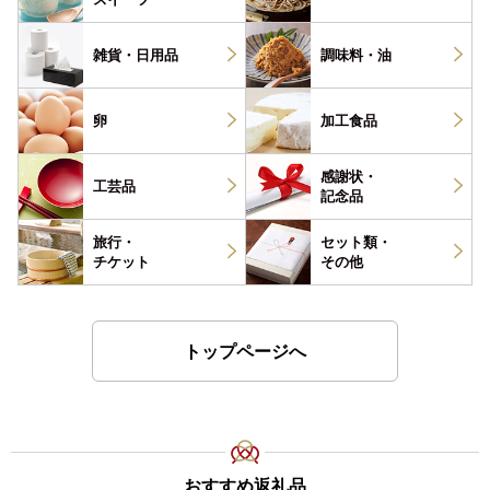
雑貨・
日用品
調味料・
油
卵
加工食品
感謝状・
工芸品
記念品
旅行・
セット類・
チケット
その他
トップページへ
おすすめ返礼品