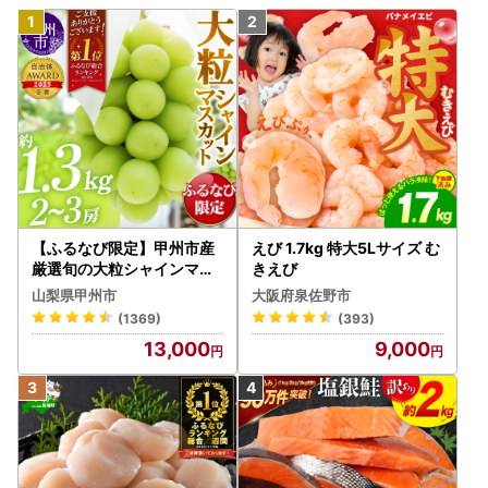
【ふるなび限定】甲州市産
えび 1.7kg 特大5Lサイズ む
厳選旬の大粒シャインマス
きえび
カット 約1.3kg 2～3房【2
山梨県甲州市
大阪府泉佐野市
026年発送】（MG）B12-
(1369)
(393)
472 FN-Limited-VO シャ
13,000
9,000
インマスカット フルーツ