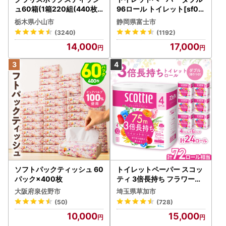
ュ60箱(1箱220組(440枚))
96ロール トイレット[sf00
(5個入り×12セット)【配送
1-012]
栃木県小山市
静岡県富士市
不可地域：離島・沖縄県】
(3240)
(1192)
【1256759】
14,000
17,000
ソフトパックティッシュ 60
トイレットペーパー スコッ
パック×400枚
ティ 3倍長持ち フラワーパ
ック 4ロール×6P
大阪府泉佐野市
埼玉県草加市
(50)
(728)
10,000
15,000