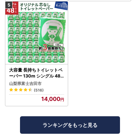
大容量 長持ちトイレットペ
ーパー 130m シングル 48R
芯なし 3倍巻 トイレット
山梨県富士吉田市
(516)
14,000
ランキングをもっと見る