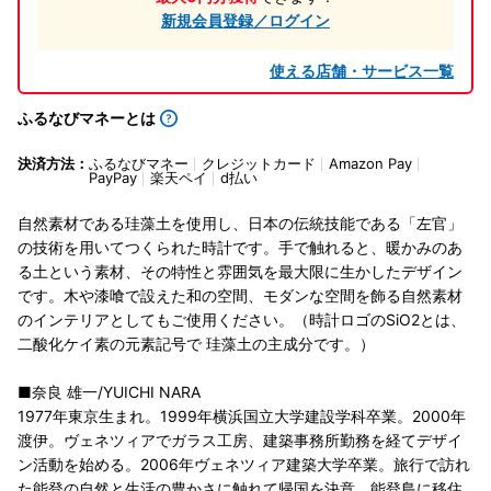
新規会員登録／ログイン
使える店舗・サービス一覧
ふるなびマネーとは
決済方法：
ふるなびマネー
クレジットカード
Amazon Pay
PayPay
楽天ペイ
d払い
自然素材である珪藻土を使用し、日本の伝統技能である「左官」
の技術を用いてつくられた時計です。手で触れると、暖かみのあ
る土という素材、その特性と雰囲気を最大限に生かしたデザイン
です。木や漆喰で設えた和の空間、モダンな空間を飾る自然素材
のインテリアとしてもご使用ください。（時計ロゴのSiO2とは、
二酸化ケイ素の元素記号で 珪藻土の主成分です。）
■奈良 雄一/YUICHI NARA
1977年東京生まれ。1999年横浜国立大学建設学科卒業。2000年
渡伊。ヴェネツィアでガラス工房、建築事務所勤務を経てデザイ
ン活動を始める。2006年ヴェネツィア建築大学卒業。旅行で訪れ
た能登の自然と生活の豊かさに触れて帰国を決意。能登島に移住