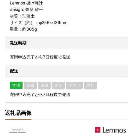
Lemnos 掛け時計
design: 奈良 雄一
材質：珪藻土
サイズ（約）：φ256×d36mm
重量：約805g
発送時期
寄附申込完了から7日程度で発送
配送
常温
冷蔵
冷凍
定期
ギフト
のし
寄附申込完了から7日程度で発送
返礼品画像