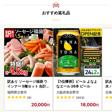
おすすめ返礼品
訳あり ソーセージ福袋 ウ
【1位獲得】ビール よなよ
訳あ
インナー 5種セット 合計4.
なエール 26本 ビール
水 
5kg ソーセージ
ク 
福岡県古賀市
大阪府泉佐野市
北海
付き
(8)
(953)
海の
20,000
18,000
司 
取り