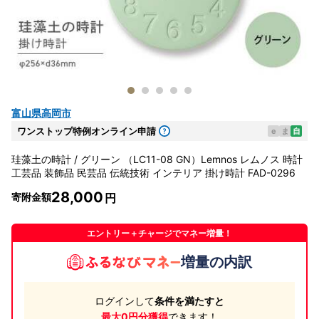
富山県高岡市
ワンストップ特例オンライン申請
e
ま
自
珪藻土の時計 / グリーン （LC11-08 GN）Lemnos レムノス 時計
工芸品 装飾品 民芸品 伝統技術 インテリア 掛け時計 FAD-0296
28,000
寄附金額
エントリー＋チャージでマネー増量！
増量の内訳
ログインして
条件を満たすと
最大0円分獲得
できます！