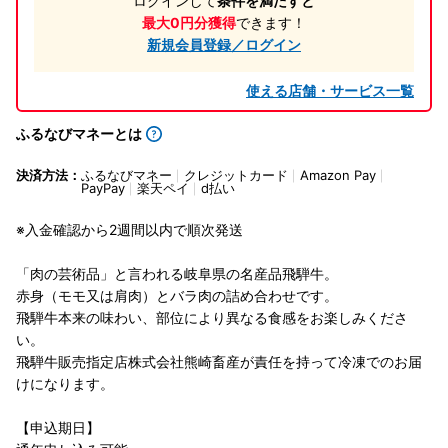
ログインして
条件を満たすと
最大0円分獲得
できます！
新規会員登録／ログイン
使える店舗・サービス一覧
ふるなびマネーとは
決済方法：
ふるなびマネー
クレジットカード
Amazon Pay
PayPay
楽天ペイ
d払い
※入金確認から2週間以内で順次発送
「肉の芸術品」と言われる岐阜県の名産品飛騨牛。
赤身（モモ又は肩肉）とバラ肉の詰め合わせです。
飛騨牛本来の味わい、部位により異なる食感をお楽しみくださ
い。
飛騨牛販売指定店株式会社熊崎畜産が責任を持って冷凍でのお届
けになります。
【申込期日】