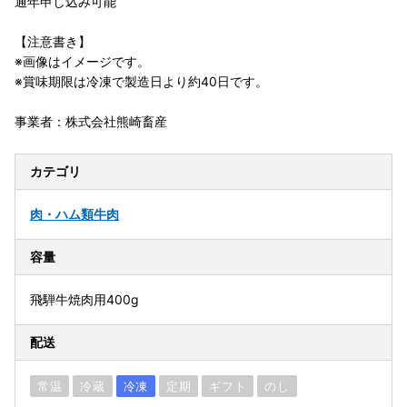
通年申し込み可能
【注意書き】
※画像はイメージです。
※賞味期限は冷凍で製造日より約40日です。
事業者：株式会社熊崎畜産
カテゴリ
肉・ハム類
牛肉
容量
飛騨牛焼肉用400g
配送
常温
冷蔵
冷凍
定期
ギフト
のし