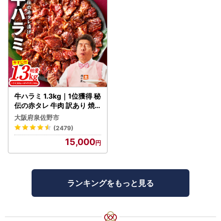
牛ハラミ 1.3kg｜1位獲得 秘
伝の赤タレ 牛肉 訳あり 焼
肉 BBQ
大阪府泉佐野市
(2479)
15,000
ランキングをもっと見る