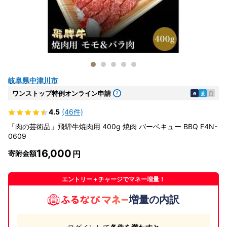
岐阜県中津川市
ワンストップ特例オンライン申請
e
ま
自
4.5
(46件)
「肉の芸術品」飛騨牛焼肉用 400g 焼肉 バーベキュー BBQ F4N-
0609
16,000
寄附金額
エントリー＋チャージでマネー増量！
増量の内訳