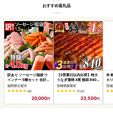
おすすめ返礼品
訳あり ソーセージ福袋 ウ
【3営業日以内出荷】特大
米 
インナー 5種セット 合計4.
うなぎ蒲焼 4尾 無頭 840g
カリ
5kg ソーセージ
以上 C388-840-3D
福岡県古賀市
宮崎県新富町
茨城
(8)
(712)
20,000
23,500