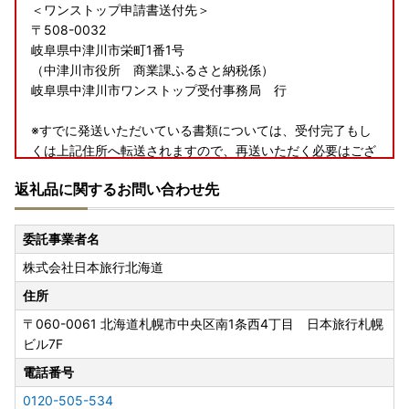
＜ワンストップ申請書送付先＞
〒508-0032
岐阜県中津川市栄町1番1号
（中津川市役所 商業課ふるさと納税係）
岐阜県中津川市ワンストップ受付事務局 行
※すでに発送いただいている書類については、受付完了もし
くは上記住所へ転送されますので、再送いただく必要はござ
いません。
返礼品に関するお問い合わせ先
（書類に不備があった際は、再送依頼をする場合がございま
す。）
委託事業者名
【重要】お問い合わせ先変更のお知らせ
株式会社日本旅行北海道
岐阜県中津川市ふるさと納税返礼品事務局のお問い合わせ先
が9月1日より変更となりましたので、ご連絡申し上げます。
住所
【変更後のお問い合わせ先】
〒060-0061
北海道札幌市中央区南1条西4丁目 日本旅行札幌
メールでのお問い合わせ: ：info_nakatsugawa@nta.co.jp
ビル7F
電話でのお問い合わせ: 0120-505-534
受付時間: 9:00～17:00（土日祝、1/1～1/3除く）
電話番号
何かご不明な点やご質問がございましたら、お気軽にお問い
0120-505-534