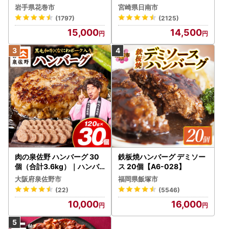
牛 赤身 焼肉 計800g FN-Li
岩手県花巻市
宮崎県日南市
mited-PR_BDV5-26-2W
(1797)
(2125)
15,000
14,500
肉の泉佐野 ハンバーグ 30
鉄板焼ハンバーグ デミソー
個（合計3.6kg）｜ハンバ
ス 20個【A6-028】
ーグ 訳あり 黒毛和牛×なに
大阪府泉佐野市
福岡県飯塚市
わポーク
(22)
(5546)
10,000
16,000