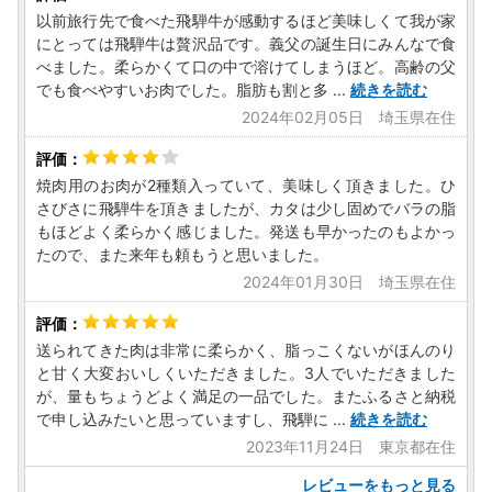
以前旅行先で食べた飛騨牛が感動するほど美味しくて我が家
にとっては飛騨牛は贅沢品です。義父の誕生日にみんなで食
べました。柔らかくて口の中で溶けてしまうほど。高齢の父
でも食べやすいお肉でした。脂肪も割と多
...
続きを読む
2024年02月05日 埼玉県在住
焼肉用のお肉が2種類入っていて、美味しく頂きました。ひ
さびさに飛騨牛を頂きましたが、カタは少し固めでバラの脂
もほどよく柔らかく感じました。発送も早かったのもよかっ
たので、また来年も頼もうと思いました。
2024年01月30日 埼玉県在住
送られてきた肉は非常に柔らかく、脂っこくないがほんのり
と甘く大変おいしくいただきました。3人でいただきました
が、量もちょうどよく満足の一品でした。またふるさと納税
で申し込みたいと思っていますし、飛騨に
...
続きを読む
2023年11月24日 東京都在住
レビューをもっと見る