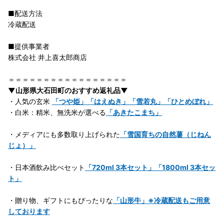
■配送方法
冷蔵配送
■提供事業者
株式会社 井上喜太郎商店
＝＝＝＝＝＝＝＝＝＝＝＝＝＝＝＝＝
▼山形県大石田町のおすすめ返礼品▼
・人気の玄米
「つや姫」「はえぬき」「雪若丸」「ひとめぼれ」
・白米：精米、無洗米が選べる
「あきたこまち」
・メディアにも多数取り上げられた
「雪国育ちの自然薯（じねん
じょ）」
・日本酒飲み比べセット
「720ml 3本セット」「1800ml 3本セッ
ト」
・贈り物、ギフトにもぴったりな
「山形牛」※冷蔵配送もご用意
しております