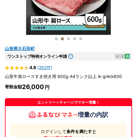
山形県大石田町
ワンストップ特例オンライン申請
e
ま
自
4.8
(262件)
山形牛肩ロースすき焼き用 600g A4ランク以上 ik-gnklx600
26,000
寄附金額
エントリー＋チャージでマネー増量！
増量の内訳
ログインして
条件を満たすと