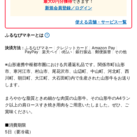
最大0円分獲得
できます！
新規会員登録／ログイン
使える店舗・サービス一覧
ふるなびマネーとは
決済方法：
ふるなびマネー
クレジットカード
Amazon Pay
PayPay
楽天ペイ
d払い
銀行振込
郵便振替
その他
※山形連携中枢都市圏における共通返礼品です。関係市町(山形
市、寒河江市、村山市、尾花沢市、山辺町、中山町、河北町、西
川町、朝日町、大江町、大石田町)内で生産された山形牛をお送り
します。
まろやかな脂質ときめ細かな肉質の山形牛。その山形牛のA4ラン
ク以上の肩ロースすき焼き用肉をご用意いたしました。ぜひ、ご
賞味ください。
■消費期限
5日（要冷蔵）