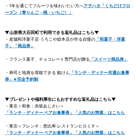
・1年を通じてフルーツを味わいたい方へ
アヲハタ「くちどけフロ
ーズン（青りんご・桃・いちご）」
▼山形県大石田町で利用できる返礼品はこちら▼
・老舗和洋菓子店 うろこや総本店が作る自慢の
「和菓子・洋菓
子」「商品券」
・フランス菓子、チョコレート専門店が贈る
「スイーツ商品券」
・寿司と地酒を堪能できる 鮨けん
「ランチ・ディナー共通お食事
券」※完全予約制
▼プレゼントや福利厚生にもおすすめな返礼品はこちら▼
・東京＜和食：赤坂あじさい＞
「ランチ・ディナー ペアお食事券」「人気のお惣菜」はこちら
・東京＜フレンチ：恵比寿 レストランヒロミチ＞
「ランチ・ディナー ペアお食事券」「人気のお惣菜」はこちら