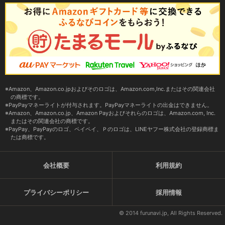
Amazon、Amazon.co.jpおよびそのロゴは、Amazon.com,Inc.またはその関連会社
の商標です。
PayPayマネーライトが付与されます。PayPayマネーライトの出金はできません。
Amazon、Amazon.co.jp、Amazon Payおよびそれらのロゴは、Amazon.com, Inc.
またはその関連会社の商標です。
PayPay、PayPayのロゴ、ペイペイ、Ｐのロゴは、LINEヤフー株式会社の登録商標ま
たは商標です。
会社概要
利用規約
プライバシーポリシー
採用情報
© 2014 furunavi.jp, All Rights Reserved.