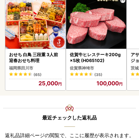
おせち 白鳥 三段重 3人前
佐賀牛ヒレステーキ200g
アサ
迎春おせち料理
×5枚 (H065102)
ジョ
(1ケース)
福岡県田川市
佐賀県神埼市
茨城
ビー
(65)
(35)
25,000
100,000
最近チェックした返礼品
返礼品詳細ページの閲覧で、ここに履歴が表示されます。