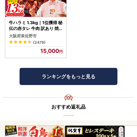
牛ハラミ 1.3kg｜1位獲得 秘
伝の赤タレ 牛肉 訳あり 焼
肉 BBQ
大阪府泉佐野市
(2479)
15,000
ランキングをもっと見る
おすすめ返礼品