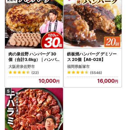
肉の泉佐野 ハンバーグ 30
鉄板焼ハンバーグ デミソー
個（合計3.6kg）｜ハンバ
ス 20個【A6-028】
ーグ 訳あり 黒毛和牛×なに
大阪府泉佐野市
福岡県飯塚市
わポーク
(22)
(5546)
10,000
16,000