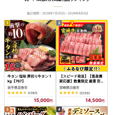
集計期間：2026年7月30日～2026年8月5日
牛タン 塩味 厚切り牛タン 1
【スピード発送】【畜産農
kg【767】
家応援】数量限定 厳選 宮崎
牛 赤身 焼肉 計800g FN-Li
岩手県花巻市
宮崎県日南市
mited-PR_BDV5-26-2W
(1797)
(2125)
15,000
14,500