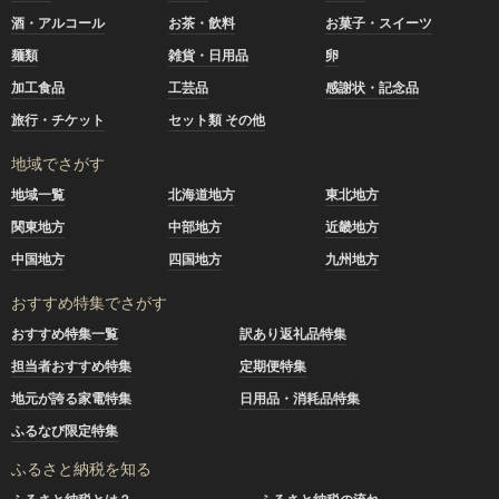
酒・アルコール
お茶・飲料
お菓子・スイーツ
麺類
雑貨・日用品
卵
加工食品
工芸品
感謝状・記念品
旅行・チケット
セット類 その他
地域でさがす
地域一覧
北海道地方
東北地方
関東地方
中部地方
近畿地方
中国地方
四国地方
九州地方
おすすめ特集でさがす
おすすめ特集一覧
訳あり返礼品特集
担当者おすすめ特集
定期便特集
地元が誇る家電特集
日用品・消耗品特集
ふるなび限定特集
ふるさと納税を知る