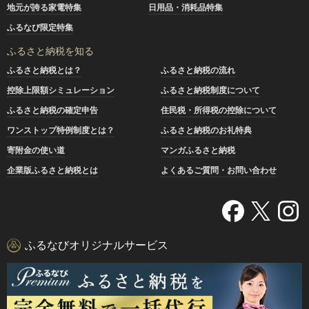
地元が誇る家電特集
日用品・消耗品特集
ふるなび限定特集
ふるさと納税を知る
ふるさと納税とは？
ふるさと納税の流れ
控除上限額シミュレーション
ふるさと納税制度について
ふるさと納税の確定申告
住民税・所得税の控除について
ワンストップ特例制度とは？
ふるさと納税のお礼特典
寄附金の使い道
マンガふるさと納税
企業版ふるさと納税とは
よくあるご質問・お問い合わせ
ふるなびオリジナルサービス