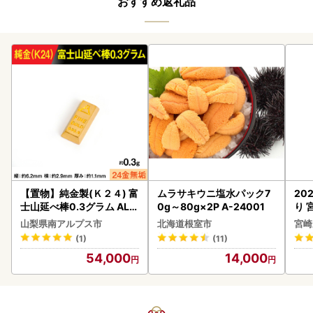
おすすめ返礼品
【置物】純金製(Ｋ２４) 富
ムラサキウニ塩水パック7
20
士山延べ棒0.3グラム ALP
0g～80g×2P A-24001
り 
BK193
C32
山梨県南アルプス市
北海道根室市
宮崎
(1)
(11)
54,000
14,000