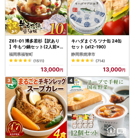
Z61-01 博多若杉【訳あり
キハダまぐろ ツナ缶 24缶
】牛もつ鍋セット(2人前×5
セット (a12-190)
) 10人前 もつ鍋
福岡県福智町
静岡県焼津市
(1511)
(714)
13,000
13,000