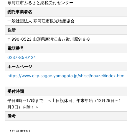
寒河江市ふるさと納税受付センター
順】
委託事業者名
＜ふるまどからの申請＞
一般社団法人 寒河江市観光物産協会
公的個人認証アプリ「IAM」を使用します。
ふるさと納税総合窓口「ふるまど」
住所
〒990-0523
山形県寒河江市八鍬川原919-8
※オンライン申請が受理している場合は、ワンストップ申請
電話番号
書のご返送は不要です。
0237-85-0124
ホームページ
▼ 紙の申請書を郵送の場合 ▼
申請書は必要情報を記載の上、添付書類とともに寄附の翌年
https://www.city.sagae.yamagata.jp/shisei/nouzei/index.htm
1月10日までに必着となるようご返送ください。
l
受付時間
＜ワンストップ特例申請書の送付先＞
平日9時～17時まで ＜土日祝休日、年末年始（12月29日～1
〒990-0523
月3日）を除く＞
山形県寒河江市八鍬河原919-8
寒河江市ふるさと納税受付センター
備考
［申請書の記載内容に変更・誤り等がある場合］
【注意事項】