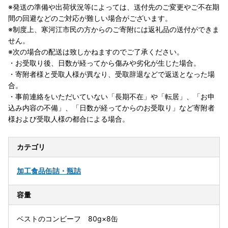
※発送の準備や出荷状況等によっては、送付先のご変更やご不在期
間の回避などのご対応が難しい場合がございます。
※制度上、寒河江市民の方からのご寄附には返礼品の送付ができま
せん。
※次の場合の配送は致しかねますのでご了承ください。
・お受取り後、日数が経ってから傷みや劣化が生じた場合。
・寄附者様と受取人様が異なり、受取辞退などで返送となった場
合。
・事前連絡をいただいていない「長期不在」や「転居」、「お申
込み内容の不備」、「日数が経ってからのお受取り」など寄附者
様および受取人様の都合による場合。
カテゴリ
加工食品
缶詰・瓶詰
容量
ベストのコンビーフ 80g×8缶