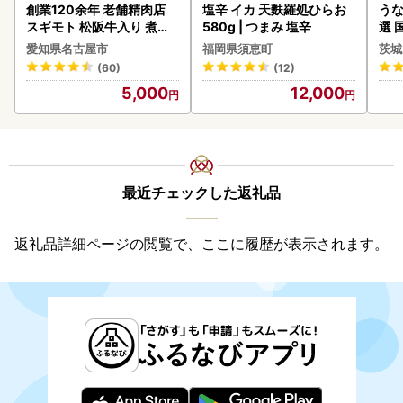
創業120余年 老舗精肉店
塩辛 イカ 天麩羅処ひらお
うな
スギモト 松阪牛入り 煮込
580g | つまみ 塩辛
選 
み ハンバーグ 110g×4枚
付き
愛知県名古屋市
福岡県須恵町
茨城
惣菜 お取り寄せ グルメ ハ
あり
(60)
(12)
ンバーグ 冷凍
人気
5,000
12,000
代
最近チェックした返礼品
返礼品詳細ページの閲覧で、ここに履歴が表示されます。