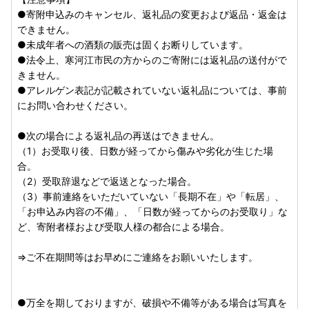
寒河江市からお送りする申請書には、お申込みの際に【寄附
●寄附申込みのキャンセル、返礼品の変更および返品・返金は
者情報】にご入力いただいた氏名・ご住所等の情報が印字さ
できません。
れております。変更・誤り等がございましたら、二重線と訂
●未成年者への酒類の販売は固くお断りしています。
正印で訂正のうえ、ご返送ください。
●法令上、寒河江市民の方からのご寄附には返礼品の送付がで
きません。
※注意事項※
●アレルゲン表記が記載されていない返礼品については、事前
○申請書ご訂正および、変更届出書・オンライン申請時の住
にお問い合わせください。
所変更による返礼品のご送付先変更はお受けできません。別
途寒河江市ふるさと納税受付センターにご連絡ください。
●次の場合による返礼品の再送はできません。
（1）お受取り後、日数が経ってから傷みや劣化が生じた場
○オンライン申請や、ダウンロードされた申請書のご提出
合。
が、寒河江市からのワンストップ申請書等のご郵送と入れ違
（2）受取辞退などで返送となった場合。
いとなる場合があります。予めご了承ください。
（3）事前連絡をいただいていない「長期不在」や「転居」、
「お申込み内容の不備」、「日数が経ってからのお受取り」な
○複数回ご寄附をいただいている場合は、ご寄附ごとに申請
ど、寄附者様および受取人様の都合による場合。
のお手続きが必要です。
⇒ご不在期間等はお早めにご連絡をお願いいたします。
○受付完了のご連絡は寄附申込時に登録されたメールアドレ
スへ通知いたします。
迷惑メール対策などでドメイン指定を行っている場合「@on
●万全を期しておりますが、破損や不備等がある場合は写真を
estop-lg.jp」の受信設定をお願いいたします。