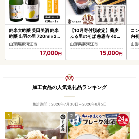
純米大吟醸 美田美酒 純米
【10月寄付額改定】蕎麦
コン
吟醸 出羽の里 720ml×2本
ふる里のそば 慈恩寺 40人
内
受賞酒 飲み比べ セット 酒
前（20束） 乾麺 そば 蕎麦
＜日
山形県寒河江市
山形県寒河江市
山形
日本酒 地酒 山形 0170-E
麺 亀山製麺所 015-F-KY
NB
17,000
15,000
-FR001
003
加工食品の人気返礼品ランキング
集計期間：2026年7月30日～2026年8月5日