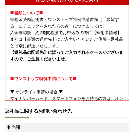
■書類について■
寄附金受領証明書・ワンストップ特例申請書類（「希望す
る」にチェックをされた方のみ）につきましては、
入金確認後、約2週間程度でお申込みの際に【寄附者情報】
または【書類の送付先】にご入力いただいたご住所へ返礼品
とは別に郵送いたします。
【返礼品の配送先】に誤ってご入力されるケースがございま
すので、ご注意くださいませ。
■ワンストップ特例申請について■
▼ オンライン申請の場合 ▼
マイナンバーカード・スマートフォンをお持ちの方は、オン
ラインでのワンストップ申請手続きが可能です。
返礼品に関するお問い合わせ先
＜ふるなびマイページからの申請＞
「e-NINSHO」アプリを使用します。
担当課
【ワンストップ特例オンライン申請（e-NINSHO）の申請手