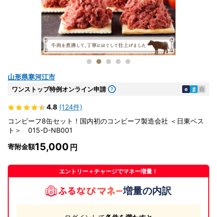
山形県寒河江市
ワンストップ特例オンライン申請
e
ま
自
4.8
(124件)
コンビーフ8缶セット！国内初のコンビーフ製造会社 ＜日東ベス
ト＞ 015-D-NB001
15,000
寄附金額
エントリー＋チャージでマネー増量！
増量の内訳