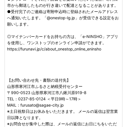
■偽サイトにご注意ください！■
市から郵送したものが行き違いで配達となることがあります。
寒河江市のふるさと納税サイトをコピーした偽サイトが複数
●受付完了のご連絡は寄附申込時に登録されたメールアドレス
発見されております。
へ通知いたします。「@onestop-lg.jp」が受信できる設定をお
インターネットからご寄附の際には十分にご注意いただきま
願いします。
すようお願いいたします。
◎マイナンバーカードをお持ちの方は、「e-NINSHO」アプリ
を使用し、ワンストップのオンライン申請ができます。
■個人情報について■
https://furunavi.jp/c/about_onestop_online_eninsho
お寄せいただいた個人情報は、山形県寒河江市が寄附金の受
付、入金及び使い道に係る確認・連絡及び返礼品発送等に利
用するものであり、それ以外の目的で使用するものではあり
ません。
【お問い合わせ先・書類の送付先】
お礼の品は協力事業者から直接発送いたします。発送のため
山形県寒河江市ふるさと納税受付センター
に協力事業者にも氏名・住所・電話番号の情報を提供してお
〒990-0523 山形県寒河江市八鍬川原919-8
ります。協力事業者よりご連絡をさせていただく場合もござ
TEL：0237-85-0124 ＜平日9時～17時＞
いますので、予めご了承ください。
MAIL：furusato@sagae-city.jp
※土日祝祭日はお休みをいただきます。 メールの返信は翌営業
日以降となります。
【ご連絡先】
※お問合せが集中した際は、メールの返信にお日にちをいただ
山形県寒河江市 ふるさと納税受付センター