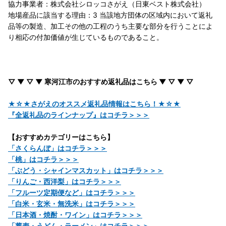
協力事業者：株式会社シロッコさがえ（日東ベスト株式会社）
地場産品に該当する理由：3 当該地方団体の区域内において返礼
品等の製造、加工その他の工程のうち主要な部分を行うことによ
り相応の付加価値が生じているものであること。
▽ ▼ ▽ ▼ 寒河江市のおすすめ返礼品はこちら ▼ ▽ ▼ ▽
★☆★さがえのオススメ返礼品情報はこちら！★☆★
『全返礼品のラインナップ』はコチラ＞＞＞
【おすすめカテゴリーはこちら】
「さくらんぼ」はコチラ＞＞＞
「桃」はコチラ＞＞＞
「ぶどう・シャインマスカット」はコチラ＞＞＞
「りんご・西洋梨」はコチラ＞＞＞
「フルーツ定期便など」はコチラ＞＞＞
「白米・玄米・無洗米」はコチラ＞＞＞
「日本酒・焼酎・ワイン」はコチラ＞＞＞
「蕎麦・うどん・ラーメン」はコチラ＞＞＞