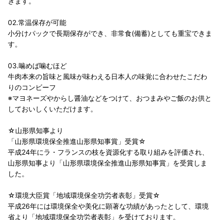
きます。
02.常温保存が可能
小分けパックで長期保存ができ、非常食(備蓄)としても重宝できま
す。
03.噛めば噛むほど
牛肉本来の旨味と風味が味わえる日本人の味覚に合わせたこだわ
りのコンビーフ
※マヨネーズやからし醤油などをつけて、おつまみやご飯のお供と
しておいしくいただけます。
☆山形県知事より
「山形県環境保全推進山形県知事賞」受賞☆
平成24年にラ・フランスの枝を資源化する取り組みを評価され、
山形県知事より「山形県環境保全推進山形県知事賞」を受賞しま
した。
☆環境大臣賞「地域環境保全功労者表彰」受賞☆
平成26年には環境保全や美化に顕著な功績があったとして、環境
省より「地域環境保全功労者表彰」を受けております。