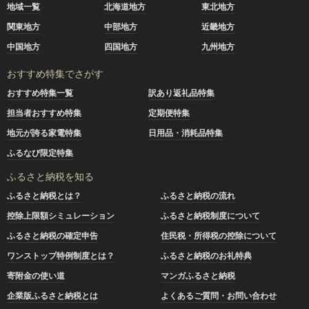
地域一覧
北海道地方
東北地方
関東地方
中部地方
近畿地方
中国地方
四国地方
九州地方
おすすめ特集でさがす
おすすめ特集一覧
訳あり返礼品特集
担当者おすすめ特集
定期便特集
地元が誇る家電特集
日用品・消耗品特集
ふるなび限定特集
ふるさと納税を知る
ふるさと納税とは？
ふるさと納税の流れ
控除上限額シミュレーション
ふるさと納税制度について
ふるさと納税の確定申告
住民税・所得税の控除について
ワンストップ特例制度とは？
ふるさと納税のお礼特典
寄附金の使い道
マンガふるさと納税
企業版ふるさと納税とは
よくあるご質問・お問い合わせ