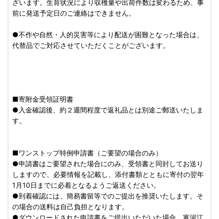
ざいます。生育状況により収穫量や出荷件数は変わるため、事
・「〇月発送」等と記載されている返礼品は、配送時期をず
前に発送予定日のご連絡はできません。
らしたりすることはできません。
・青果物は気候や生育状況により配送時期が変動する場合が
●不作や自然・人的災害等により配送が困難となった場合は、
ございます。生育状況により収穫量・発送件数は変わるた
代替品でご対応させていただくことがございます。
め、
事前に具体的な発送予定日を申し上げることは出来ませ
んのでご了承くださいませ。
・画像はイメージです。実際とは異なる場合があります。
・返礼品によっては申込数量に限りがあります。
・お礼の品は、年間複数回の寄附でもお送りします。
■寄附金受領証明書
・ふるさと納税をされた方が受取られた返礼品については、
●入金確認後、約２週間程度で返礼品とは別途ご郵送いたしま
一時所得として課税対象となる場合があります。
す。
【ご不在予定や返礼品のご送付先に変更がある場合】
お早めにご連絡いただければ「不在日を避けてのご配送」や
■ワンストップ特例申請書（ご要望の場合のみ）
「返礼品送付先のご変更」等を承っております。
●申請書はご要望された場合にのみ、受領書と同封してお送り
返礼品のお届けにあたり、ご不在予定や返礼品送付先のご変
しますので、必要情報を記載し、添付書類とともに寄付の翌年
更等のご連絡は、お早めに寒河江市ふるさと納税受付センタ
1月10日までに必着となるようご返送ください。
ーまでご連絡くださいますようお願いいたします。
●到着確認には、簡易書留等でのご提出を推奨いたします。そ
の場合の送料は自己負担となります。
●ダウンロードされた申請書をご提出いただいた場合、寒河江