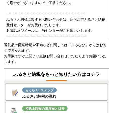
く場合がございますのでご了承ください。
〒990-0523
山形県寒河江市八鍬川原919-8
----------------------------------------------------
TEL：0237-85-0124 （平日9時～17時）
ふるさと納税に関するお問い合わせは、寒河江市ふるさと納税
MAIL：furusato@sagae-city.jp
受付センターがお受けいたします。
＜土日祝休日、年末年始を除く＞
お電話及びメールは、当センターがご対応いたします。
-----------------------------------------------------
--------------------------------------------------------------
ふるさと納税に関するお問い合わせは、
返礼品の配送時期や不備などに関しては「ふるなび」からはお答
寒河江市ふるさと納税受付センターがお受けいたします。
えできかねます。
お電話及びメールは、当センターがご対応いたします。
お手数ですが上記より直接お問い合わせいただくようお願いいた
--------------------------------------------------------------
します。
ふるさと納税をもっと知りたい方はコチラ
らくらく3ステップ
ふるさと納税の流れ
控除上限額の限度額と目安