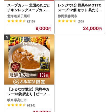
スープカレー 北国の丸ごと
レンジで1分 野菜をMOTTO
チキンレッグスープカレー
スープ 12個 セット 具だく
4個 3739
さんスープ 朝食 惣菜 国産
北海道弟子屈町
静岡県静岡市
野菜 常温保存
(215)
(53)
9,000
24,000
【ふるなび限定】飛騨牛カ
レー13袋 訳あり | ビーフ レ
トルト 訳あり DC006-CP
岐阜県高山市
01 FN-Limited-VO
(634)