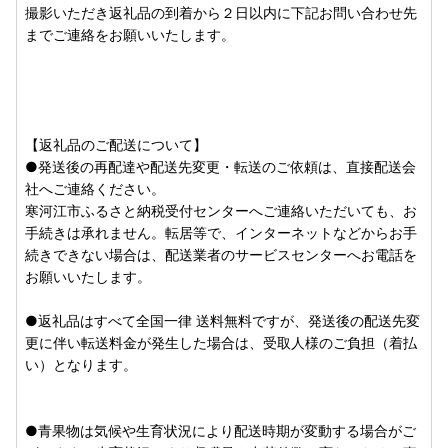
撮影いただき返礼品の到着から２日以内に下記お問い合わせ先
までご連絡をお願いいたします。
■【重要なお知らせ】ヤマト運輸の荷物転送有料化のお知ら
せ■
ヤマト運輸の規定変更により、2023年6月1日（木）以降、
お荷物の送り状に記載されたご住所以外にお届け先を変更
【返礼品のご配送について】
（転送）する場合、転送費用（着払い）が発生いたします。
●発送後の再配達や配送先変更・転送のご依頼は、直接配送会
ご贈答用などご寄附者様と受取人様が異なる場合であって
社へご連絡ください。
も、受取人様に着払いでご負担いただくことになります。
寒河江市ふるさと納税受付センターへご連絡いただいても、お
お届け先住所をご入力の際には十分にご注意くださいますよ
手続きは承れません。転居等で、インターネットなどからお手
うお願いいたします。
続きできない場合は、配送業者のサービスセンターへお電話を
お願いいたします。
【詳細はヤマト運輸のＨＰをご確認くださいませ。】
【ヤマト運輸 重要なお知らせ】
●返礼品はすべて全国一律 送料無料ですが、発送後の配送先変
更に伴い転送料金が発生した場合は、受取人様のご負担（着払
い）となります。
■返礼品について■
・配送時期は各返礼品ページの【配送】欄をご確認くださ
い。お申込みが集中した場合、お届けまでに通常よりもお時
●青果物は気候や生育状況により配送時期が変動する場合がご
間をいただきます。