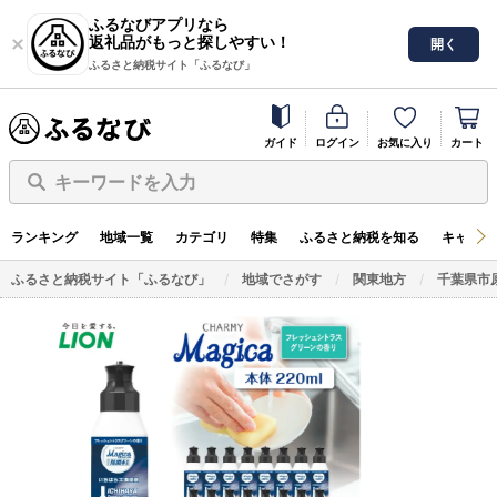
ふるなびアプリなら
返礼品がもっと探しやすい！
開く
ふるさと納税サイト「ふるなび」
ガイド
ログイン
お気に入り
カート
キーワードを入力
ランキング
地域一覧
カテゴリ
特集
ふるさと納税を知る
キャンペ
ふるさと納税サイト「ふるなび」
地域でさがす
関東地方
千葉県市