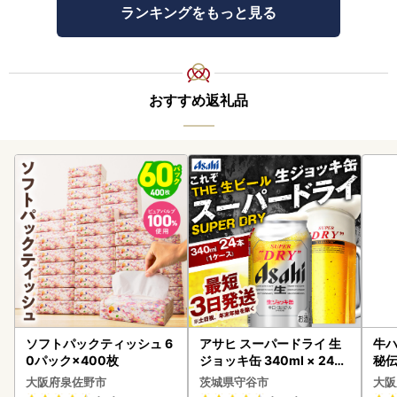
ランキングをもっと見る
おすすめ返礼品
ソフトパックティッシュ 6
アサヒ スーパードライ 生
牛ハ
0パック×400枚
ジョッキ缶 340ml × 24本
秘伝
(1ケース) ＜茨城工場＞ 缶
焼肉
大阪府泉佐野市
茨城県守谷市
大阪
ビール お酒 Asahi 守谷市