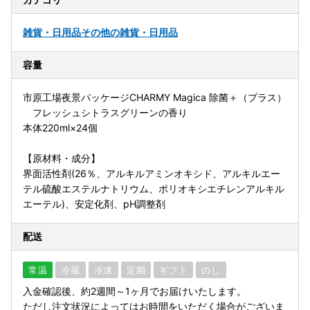
雑貨・日用品
その他の雑貨・日用品
容量
市原工場夜景パッケージCHARMY Magica 除菌＋（プラス）
フレッシュシトラスグリーンの香り
本体220ml×24個
【原材料・成分】
界面活性剤(26％、アルキルアミンオキシド、アルキルエー
テル硫酸エステルナトリウム、ポリオキシエチレンアルキル
エーテル)、安定化剤、pH調整剤
配送
常温
冷蔵
冷凍
定期
ギフト
のし
入金確認後、約2週間～1ヶ月でお届けいたします。
ただし注文状況によってはお時間をいただく場合がございま