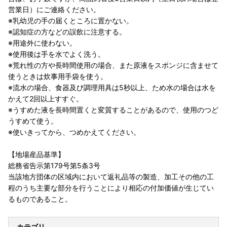
営業日）にご連絡ください。
※乳幼児の手の届くところに置かない。
※認知症の方などの誤飲に注意する。
※用途外に使わない。
※使用後は手を水でよく洗う。
※荒れ性の方や長時間使用の場合、また原液をスポンジに含ませて
使うときは炊事用手袋を使う。
※流水の場合、食器及び調理用具は5秒以上、ため水の場合は水を
かえて2回以上すすぐ。
※うすめた液を長時間置くと変質することがあるので、使用のつど
うすめて使う。
※使いきってから、つめかえてください。
【地場産品基準】
総務省告示第179号第5条3号
当該地方団体の区域内において返礼品等の製造、加工その他の工
程のうち主要な部分を行うことにより相応の付加価値が生じてい
るものであること。
カテゴリ