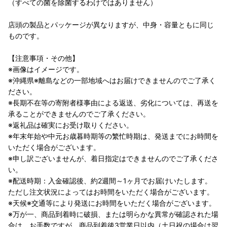
（すべての菌を除菌するわけではありません）
店頭の製品とパッケージが異なりますが、中身・容量ともに同じ
ものです。
【注意事項・その他】
※画像はイメージです。
※沖縄県※離島などの一部地域へはお届けできませんのでご了承く
ださい。
※長期不在等の寄附者様事由による返送、劣化については、再送を
承ることができませんのでご了承ください。
※返礼品は確実にお受け取りください。
※年末年始や中元お歳暮時期等の繁忙時期は、発送までにお時間を
いただく場合がございます。
※申し訳ございませんが、着日指定はできませんのでご了承くださ
い。
※配送時期：入金確認後、約2週間～1ヶ月でお届けいたします。
ただし注文状況によってはお時間をいただく場合がございます。
※天候※交通等により発送にお時間をいただく場合がございます。
※万が一、商品到着時に破損、または明らかな異常が確認された場
合は、お手数ですが、商品到着後3営業日以内（土日祝の場合は翌