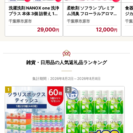
洗濯洗剤 NANOX one 洗浄
柔軟剤 ソフラン プレミア
食器
プラス 本体 3個 詰替え 17
ム消臭 フローラルアロマ
ジカ
個
詰替え 380ml 20個 柔軟
4個
千葉県市原市
千葉県市原市
千葉
剤
29,000
12,000
雑貨・日用品の人気返礼品ランキング
集計期間：2026年8月2日～2026年8月8日