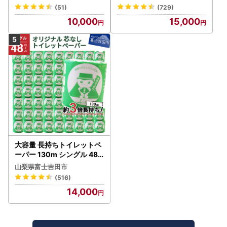
(51)
(729)
10,000
15,000
大容量 長持ちトイレットペ
ーパー 130m シングル 48R
芯なし 3倍巻 トイレット
山梨県富士吉田市
(516)
14,000