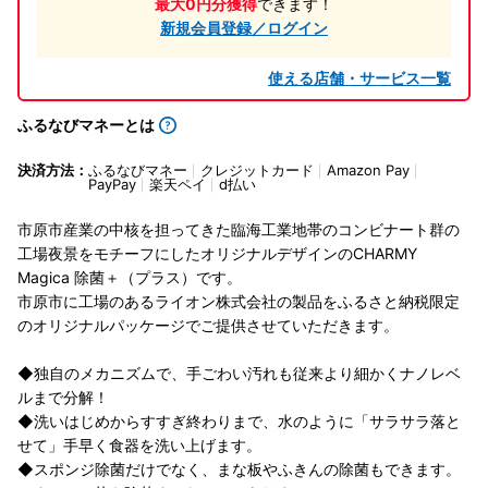
最大0円分獲得
できます！
新規会員登録／ログイン
使える店舗・サービス一覧
ふるなびマネーとは
決済方法：
ふるなびマネー
クレジットカード
Amazon Pay
PayPay
楽天ペイ
d払い
市原市産業の中核を担ってきた臨海工業地帯のコンビナート群の
工場夜景をモチーフにしたオリジナルデザインのCHARMY
Magica 除菌＋（プラス）です。
市原市に工場のあるライオン株式会社の製品をふるさと納税限定
のオリジナルパッケージでご提供させていただきます。
◆独自のメカニズムで、手ごわい汚れも従来より細かくナノレベ
ルまで分解！
◆洗いはじめからすすぎ終わりまで、水のように「サラサラ落と
せて」手早く食器を洗い上げます。
◆スポンジ除菌だけでなく、まな板やふきんの除菌もできます。