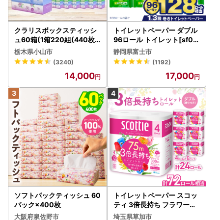
クラリスボックスティッシ
トイレットペーパー ダブル
ュ60箱(1箱220組(440枚))
96ロール トイレット[sf00
(5個入り×12セット)【配送
1-012]
栃木県小山市
静岡県富士市
不可地域：離島・沖縄県】
(3240)
(1192)
【1256759】
14,000
17,000
ソフトパックティッシュ 60
トイレットペーパー スコッ
パック×400枚
ティ 3倍長持ち フラワーパ
ック 4ロール×6P
大阪府泉佐野市
埼玉県草加市