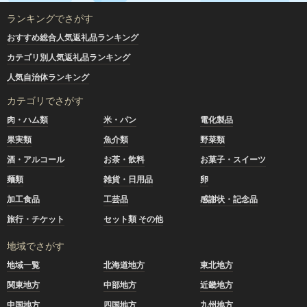
ランキングでさがす
おすすめ総合人気返礼品ランキング
カテゴリ別人気返礼品ランキング
人気自治体ランキング
カテゴリでさがす
肉・ハム類
米・パン
電化製品
果実類
魚介類
野菜類
酒・アルコール
お茶・飲料
お菓子・スイーツ
麺類
雑貨・日用品
卵
加工食品
工芸品
感謝状・記念品
旅行・チケット
セット類 その他
地域でさがす
地域一覧
北海道地方
東北地方
関東地方
中部地方
近畿地方
中国地方
四国地方
九州地方