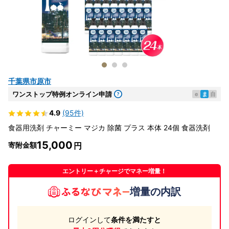
千葉県市原市
ワンストップ特例オンライン申請
e
ま
自
4.9
(95件)
食器用洗剤 チャーミー マジカ 除菌 プラス 本体 24個 食器洗剤
15,000
寄附金額
エントリー＋チャージでマネー増量！
増量の内訳
ログインして
条件を満たすと