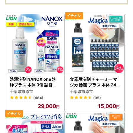
洗濯洗剤 NANOX one 洗
食器用洗剤 チャーミー マ
浄プラス 本体 3個 詰替え 1
ジカ 除菌 プラス 本体 24
7個
個 食器洗剤
千葉県市原市
千葉県市原市
(464)
(95)
29,000
15,000