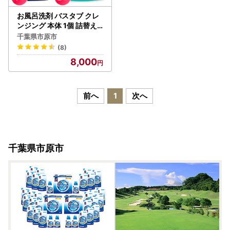
お風呂洗剤 バスタブ クレ
ンジング 本体 1個 詰替え 3
個 風呂 洗剤
千葉県市原市
(8)
8,000
前へ
1
次へ
千葉県市原市