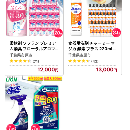
柔軟剤 ソフラン プレミア
食器用洗剤 チャーミー マ
ム消臭 フローラルアロマ
ジカ 酵素 プラス 220ml 2
詰替え 380ml 20個 柔軟
4個 食器洗剤
千葉県市原市
千葉県市原市
剤
(71)
(43)
12,000
13,000