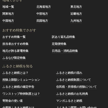
地域一覧
北海道地方
東北地方
関東地方
中部地方
近畿地方
中国地方
四国地方
九州地方
おすすめ特集でさがす
おすすめ特集一覧
訳あり返礼品特集
担当者おすすめ特集
定期便特集
地元が誇る家電特集
日用品・消耗品特集
ふるなび限定特集
ふるさと納税を知る
ふるさと納税とは？
ふるさと納税の流れ
控除上限額シミュレーション
ふるさと納税制度について
ふるさと納税の確定申告
住民税・所得税の控除について
ワンストップ特例制度とは？
ふるさと納税のお礼特典
寄附金の使い道
マンガふるさと納税
企業版ふるさと納税とは
よくあるご質問・お問い合わせ