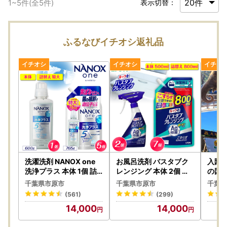
1
~
5
件(全
5
件)
表示切替：
ふるなびイチオシ返礼品
洗濯洗剤 NANOX one
お風呂洗剤 バスタブク
入園チ
洗浄プラス 本体 1個 詰
レンジング 本体 2個 詰
の国 
替え 5個
替え 7個 風呂 洗剤
入場券
千葉県市原市
千葉県市原市
千葉県
(561)
(299)
14,000
14,000