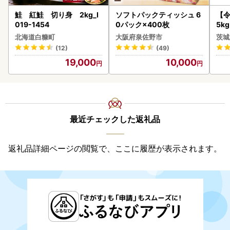
鮭 紅鮭 切り身 2kg_I
ソフトパックティッシュ 6
【
019-1454
0パック×400枚
5k
g 
北海道白糠町
大阪府泉佐野市
茨城
町
(12)
(49)
19,000
10,000
最近チェックした返礼品
返礼品詳細ページの閲覧で、ここに履歴が表示されます。