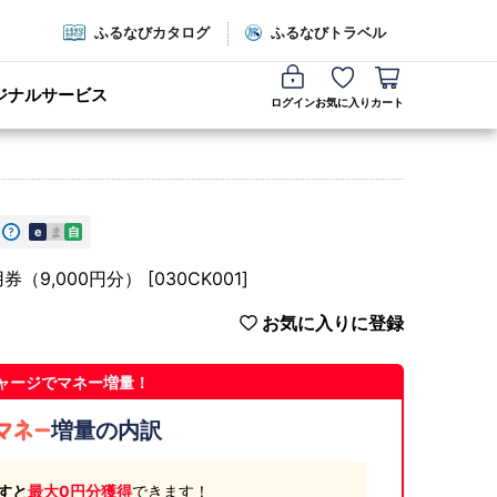
ふるなびカタログ
ふるなびトラベル
ジナルサービス
ログイン
お気に入り
カート
e
ま
自
000円分） [030CK001]
お気に入りに登録
ャージでマネー増量！
増量の内訳
すと
最大0円分獲得
できます！