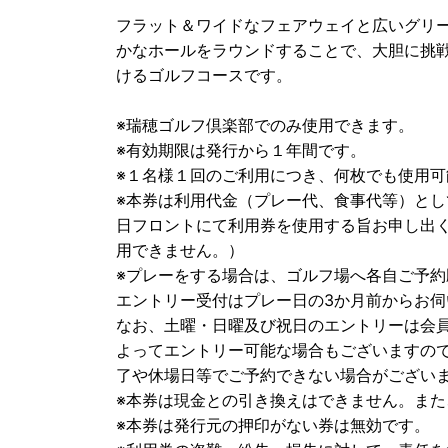
フラット＆ワイドなフェアウェイと広いグリ
かなホールをラウンドすることで、大胆に挑
けるゴルフコースです。
※瑞穂ゴルフ倶楽部でのみ使用できます。
※有効期限は発行から１年間です。
※１名様１回のご利用につき、何枚でも使用可
※本券は利用代金（プレー代、食事代等）と
日フロントにて利用券を使用する旨お申し出
用できません。）
※プレーをする場合は、ゴルフ場へ各自ご予約
エントリー受付はプレー日の3か月前からお伺
なお、土曜・日曜及び祝日のエントリーは会
よってエントリー可能な場合もございますの
了や休場日等でご予約できない場合がござい
※本券は現金との引き換えはできません。ま
※本券は発行元の押印がない券は無効です。