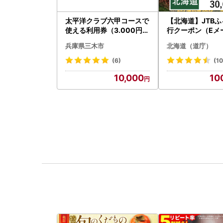
太平洋クラブ六甲コースで
【北海道】JTB
使える利用券（3.000円分
行クーポン（Eメ
）
）30,000円分 
兵庫県三木市
北海道（道庁）
ベル 宿泊 人気 おす
BW030T
(6)
(10
10,000
10