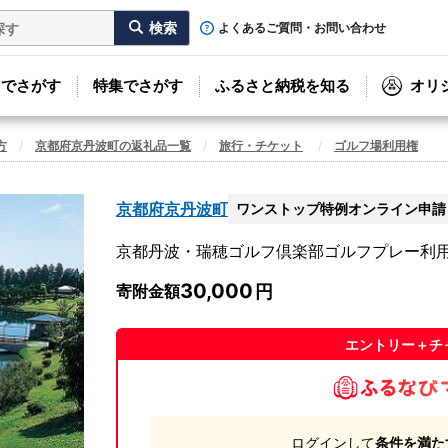
よくあるご質問・お問い合わせ
リでさがす
特集でさがす
ふるさと納税を知る
オリ
方
京都府京丹波町の返礼品一覧
旅行・チケット
ゴルフ場利用権
京都府京丹波町
ワンストップ特例オンライン申請
京都丹波・瑞穂ゴルフ倶楽部ゴルフプレー利用券（9,
30,000
寄附金額
エントリー＋チ
ログインして
条件を満た