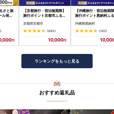
ふるさと旅
【京都旅行・宿泊無期限】
【沖縄旅行・宿泊無期
ール発行
旅行ポイント京都市ふるな
旅行ポイント恩納村ふ
旅行 トラ
びトラベルポイント
びトラベルポイント
京都府京都市
沖縄県恩納村
すめ JT
)
(692)
(182)
0,000
10,000
10,00
ランキングをもっと見る
おすすめ返礼品