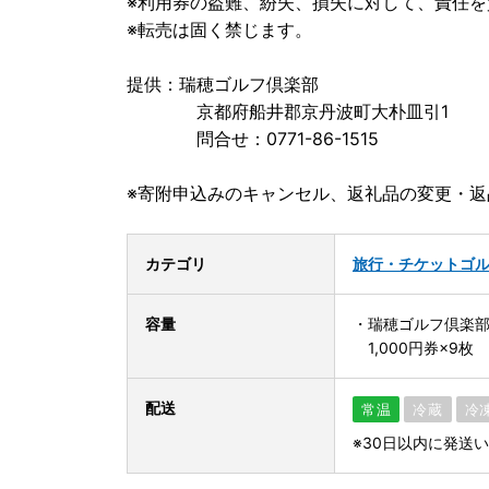
※利用券の盗難、紛失、損失に対して、責任を
※転売は固く禁じます。
提供：瑞穂ゴルフ倶楽部
京都府船井郡京丹波町大朴皿引1
問合せ：0771-86-1515
※寄附申込みのキャンセル、返礼品の変更・
カテゴリ
旅行・チケット
ゴ
容量
・瑞穂ゴルフ倶楽部
1,000円券×9枚
配送
常温
冷蔵
冷
※30日以内に発送