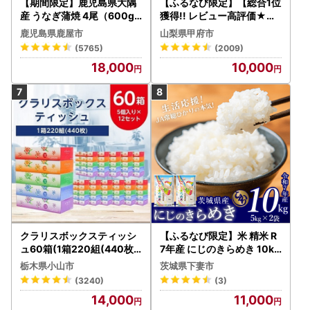
【期間限定】鹿児島県大隅
【ふるなび限定】【総合1位
産 うなぎ蒲焼 4尾（600g
獲得!! レビュー高評価★】
） KN007-004-04-cp18
〈2026年度配送分〉山梨
鹿児島県鹿屋市
山梨県甲府市
うなぎ 鰻 魚 惣菜 総菜
県産 シャインマスカット 2
(5765)
(2009)
～3房（1.0kg以上）シャイ
18,000
10,000
ン フルーツ FN-Limited-S
P
クラリスボックスティッシ
【ふるなび限定】米 精米 R
ュ60箱(1箱220組(440枚))
7年産 にじのきらめき 10kg
(5個入り×12セット)【配送
10月 FN-Limited-PR
栃木県小山市
茨城県下妻市
不可地域：離島・沖縄県】
(3240)
(3)
【1256759】
14,000
11,000