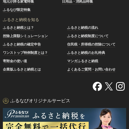
地元が誇る家電特集
日用品・消耗品特集
ふるなび限定特集
ふるさと納税を知る
ふるさと納税とは？
ふるさと納税の流れ
控除上限額シミュレーション
ふるさと納税制度について
ふるさと納税の確定申告
住民税・所得税の控除について
ワンストップ特例制度とは？
ふるさと納税のお礼特典
寄附金の使い道
マンガふるさと納税
企業版ふるさと納税とは
よくあるご質問・お問い合わせ
ふるなびオリジナルサービス