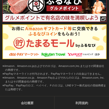
Amazon、Amazon.co.jpおよびそのロゴは、Amazon.com,Inc.またはその関連会社
の商標です。
PayPayマネーライトが付与されます。PayPayマネーライトの出金はできません。
Amazon、Amazon.co.jp、Amazon Payおよびそれらのロゴは、Amazon.com, Inc.
またはその関連会社の商標です。
PayPay、PayPayのロゴ、ペイペイ、Ｐのロゴは、LINEヤフー株式会社の登録商標ま
たは商標です。
会社概要
利用規約