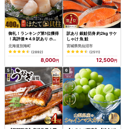
御礼！ランキング第1位獲得
訳あり 銀鮭切身 約2kg サケ
！高評価★4.9 訳あり ホタ
しゃけ 魚 鮭
テ 400g（ほたて 帆立 貝柱
北海道別海町
宮城県気仙沼市
冷凍 ）
(2892)
(2511)
8,000
12,500