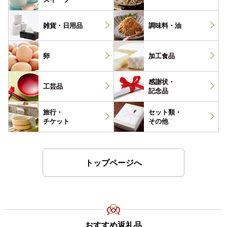
雑貨・
日用品
調味料・
油
卵
加工食品
感謝状・
工芸品
記念品
旅行・
セット類・
チケット
その他
トップページへ
おすすめ返礼品