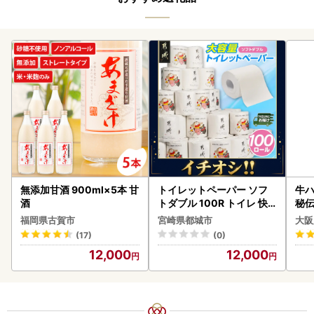
無添加甘酒 900ml×5本 甘
トイレットペーパー ソフ
牛ハ
酒
トダブル 100R トイレ 快
秘伝
速〔12-I5-TP100-R〕
焼肉
福岡県古賀市
宮崎県都城市
大阪
(17)
(0)
12,000
12,000