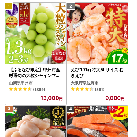
【ふるなび限定】甲州市産
えび 1.7kg 特大5Lサイズ む
厳選旬の大粒シャインマス
きえび
カット 約1.3kg 2～3房【2
山梨県甲州市
大阪府泉佐野市
026年発送】（MG）B12-
(1369)
(391)
472 FN-Limited-VO シャ
13,000
9,000
インマスカット フルーツ