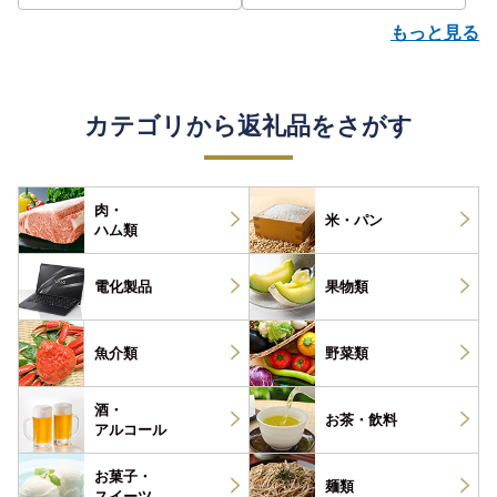
もっと見る
カテゴリから返礼品をさがす
肉・
米・パン
ハム類
電化製品
果物類
魚介類
野菜類
酒・
お茶・
飲料
アルコール
お菓子・
麺類
スイーツ