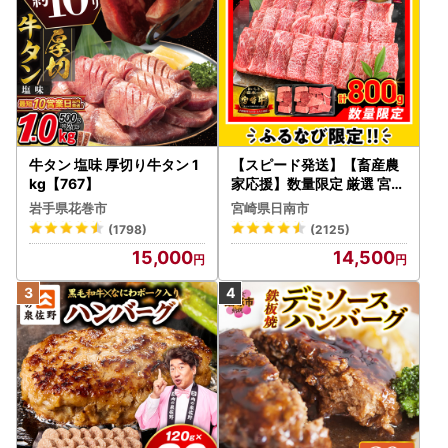
牛タン 塩味 厚切り牛タン 1
【スピード発送】【畜産農
kg【767】
家応援】数量限定 厳選 宮崎
牛 赤身 焼肉 計800g FN-Li
岩手県花巻市
宮崎県日南市
mited-PR_BDV5-26-2W
(1798)
(2125)
15,000
14,500