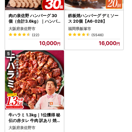
肉の泉佐野 ハンバーグ 30
鉄板焼ハンバーグ デミソー
個（合計3.6kg）｜ハンバ
ス 20個【A6-028】
ーグ 訳あり 黒毛和牛×なに
大阪府泉佐野市
福岡県飯塚市
わポーク
(22)
(5546)
10,000
16,000
牛ハラミ 1.3kg｜1位獲得 秘
伝の赤タレ 牛肉 訳あり 焼
肉 BBQ
大阪府泉佐野市