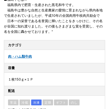
福島県内で肥育・生産された黒毛和牛です。
福島牛は豊かな自然と生産農家の愛情に育まれながら県内各地
で生産されていましたが、平成10年の全国肉用牛枝肉共励会で
日本一の栄誉である名誉賞に輝いたことをきっかけに、その名
が全国に知れ渡りました。その後もさまざまな賞を受賞し、その
名を全国に轟かせております。"
カテゴリ
肉・ハム類
牛肉
容量
１枚150ｇ×１Ｐ
配送
常温
冷蔵
冷凍
定期
ギフト
のし