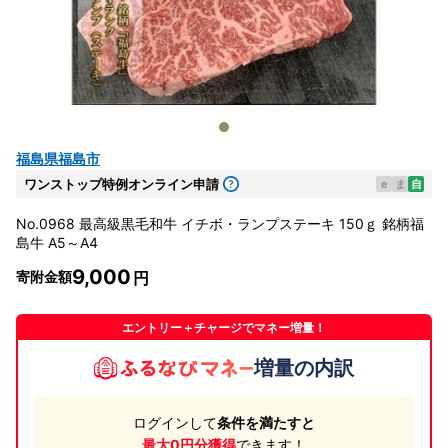
福島県福島市
ワンストップ特例オンライン申請
e
ま
自
No.0968 最高級黒毛和牛 イチボ・ランプステーキ 150ｇ 銘柄福
島牛 A5～A4
9,000
寄附金額
エントリー＋チャージでマネー増量！
増量の内訳
ログインして
条件を満たすと
最大0円分獲得
できます！