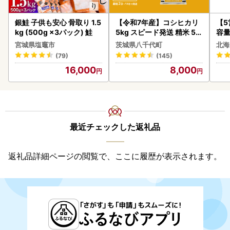
銀鮭 子供も安心 骨取り 1.5
【令和7年産】コシヒカリ
【
kg (500g ×3パック) 鮭
5kg スピード発送 精米 5k
容量
g x 1袋 白米 茨城県 八千代
あ
宮城県塩竈市
茨城県八千代町
北海
町
ーグ
(79)
(145)
05
16,000
8,000
最近チェックした返礼品
返礼品詳細ページの閲覧で、ここに履歴が表示されます。