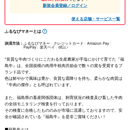
新規会員登録／ログイン
使える店舗・サービス一覧
ふるなびマネーとは
決済方法：
ふるなびマネー
クレジットカード
Amazon Pay
PayPay
楽天ペイ
d払い
"良質な牛肉づくりにこだわる生産農家が手塩にかけて育てた『福
島牛』は、全国規模の肉用牛枝肉共励会で数々の賞を受賞するブ
ランド品です。
色は鮮やかで風味は豊か、良質な霜降りを持ち、柔らかな肉質は
『牛肉の傑作』とも呼ばれています。
また、福島県の畜産関係団体は、飼育状況の検査及び畜した牛肉
の全頭モニタリング検査を行っております。
その検査に合格したもののみが市場に流通しておりますので、安
全が確認されている『福島牛』を是非ご賞味ください！
■福島牛とは…