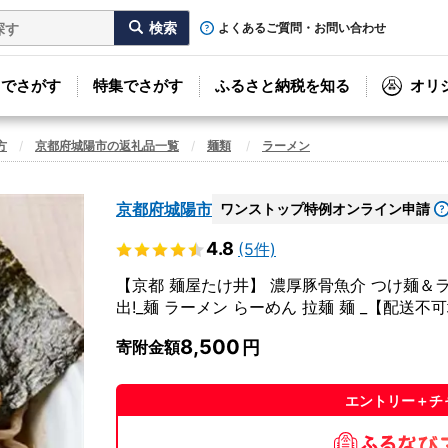
よくあるご質問・お問い合わせ
リでさがす
特集でさがす
ふるさと納税を知る
オリ
方
京都府城陽市の返礼品一覧
麺類
ラーメン
京都府城陽市
ワンストップ特例オンライン申請
4.8
(5件)
【京都 麺屋たけ井】 濃厚豚骨魚介 つけ麺＆
出!_麺 ラーメン らーめん 拉麺 麺 _【配送不可
8,500
寄附金額
エントリー＋チ