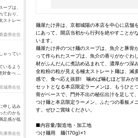
スープは、
れており、
太ストレー
麺屋たけ井は、京都城陽の本店を中心に店舗
にあって、開店当初から行列を絶やすことが
 青森県在住
います。
麺屋たけ井のつけ麺のスープは、魚介と豚骨が
しゃってい
って作られたスープは、魚介の香りがかぐわ
材がふんだんに煮詰め込まれて、濃厚かつ深
ているよう
全粒粉の粒が見える極太ストレート麺は、滅
絶対食べ
...
感で、食べ応え抜群! 噛めば噛むほど甘みが
セットとなる本店限定ラーメンは、もうひと
 宮城県在住
骨がベースで、門外不出の秘伝出汁を足して
つけ麺と本店限定ラーメン、ふたつの看板メ
に申し込み
す。ぜひご賞味ください。
ったのかも
満足感が低
■内容量/製造地・加工地
つけ麺用 麺(170g)×1
 兵庫県在住