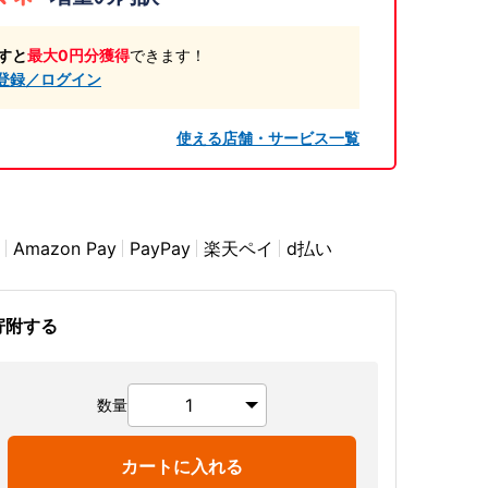
すと
最大0円分獲得
できます！
登録／ログイン
使える店舗・サービス一覧
Amazon Pay
PayPay
楽天ペイ
d払い
寄附する
数量
カートに入れる