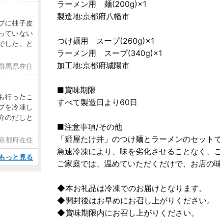
ラーメン用 麺(200g)×1
製造地:京都府八幡市
プに柚子皮
っていない
つけ麺用 スープ(260g)×1
でした。と
ラーメン用 スープ(340g)×1
加工地:京都府城陽市
 群馬県在住
■賞味期限
も行ったこ
すべて製造日より60日
プを冷凍し
介のだしと
■注意事項/その他
「麺屋たけ井」のつけ麺とラーメンのセット
 京都府在住
急速冷凍により、味を劣化させることなく、
もっと見る
ご家庭では、温めていただくだけで、お店の
◆本お礼品は冷凍でのお届けとなります。
◆開封後はお早めにお召し上がりください。
◆賞味期限内にお召し上がりください。