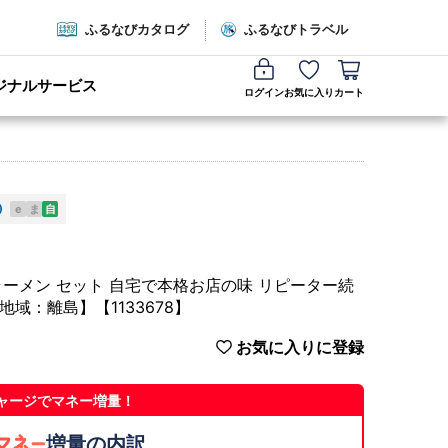
ふるなびカタログ
ふるなびトラベル
ジナルサービス
ログイン
お気に入り
カート
e
ま
自
ラーメン セット 自宅で本格お店の味 リピーター続
地域：離島】【1133678】
お気に入りに登録
ャージでマネー増量！
増量の内訳