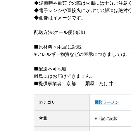
◆湯煎時や麺茹での際は火傷には十分ご注意
◆電子レンジや直接火にかけての解凍は絶対
◆画像はイメージです。
配送方法:クール便(冷凍)
■原材料:お礼品に記載
※アレルギー物質などの表示につきましては
■配送不可地域
離島にはお届けできません。
■提供事業者：京都 麺屋 たけ井
カテゴリ
麺類
ラーメン
容量
※上記に記載