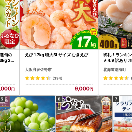
選旬の
えび 1.7kg 特大5Lサイズ むきえび
御礼！ランキン
kg 2
★4.9 訳あり 
B12-
帆立 貝柱 冷凍 
大阪府泉佐野市
北海道別海町
インマス
(394)
,000
9,000