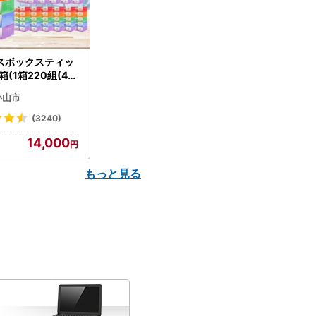
スボックスティッ
箱(1箱220組(44
(5個入り×12セッ
小山市
配送不可地域：離島
】【1256759】
(3240)
14,000
もっと見る