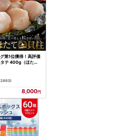
グ第1位獲得！高評価
ホタテ 400g（ほたて
）
(2893)
8,000