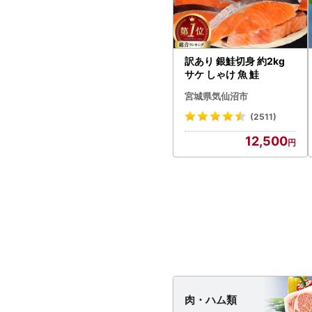
訳あり 銀鮭切身 約2kg
サケ しゃけ 魚 鮭
宮城県気仙沼市
(2511)
12,500
肉・
ハム類