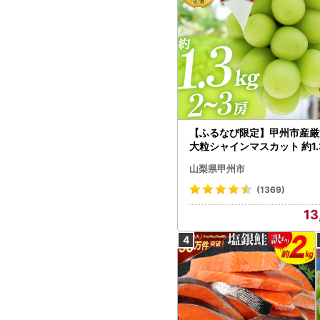
【ふるなび限定】甲州市産厳
大粒シャインマスカット 約1.3
～3房【2026年発送】（MG）
山梨県甲州市
472 FN-Limited-VO シャ
カット フルーツ
(1369)
13