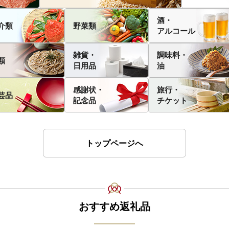
酒・
介類
野菜類
アルコール
雑貨・
調味料・
類
日用品
油
感謝状・
旅行・
芸品
記念品
チケット
トップページへ
おすすめ返礼品