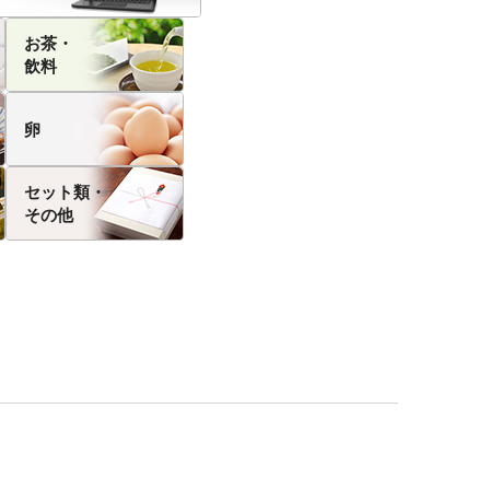
お茶・
飲料
卵
セット類・
その他