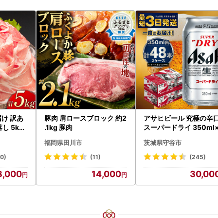
届け 訳あ
豚肉 肩ロースブロック 約2
アサヒビール 究極の辛
し 5kg
.1kg 豚肉
スーパードライ 350ml
09
8本 ビール
福岡県田川市
茨城県守谷市
20)
(11)
(245)
3,000
14,000
30,00