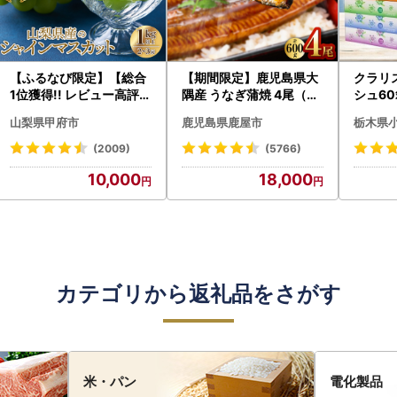
【ふるなび限定】【総合
【期間限定】鹿児島県大
クラリ
1位獲得!! レビュー高評価
隅産 うなぎ蒲焼 4尾（60
シュ60
★】〈2026年度配送分
0g） KN007-004-04-
0枚))
山梨県甲府市
鹿児島県鹿屋市
栃木県
〉山梨県産 シャインマス
cp18 うなぎ 鰻 魚 惣菜 総
ト)【
カット 2～3房（1.0kg以
菜
・沖縄県
(2009)
(5766)
上）シャイン フルーツ F
10,000
18,000
N-Limited-SP
カテゴリから返礼品をさがす
米・パン
電化製品