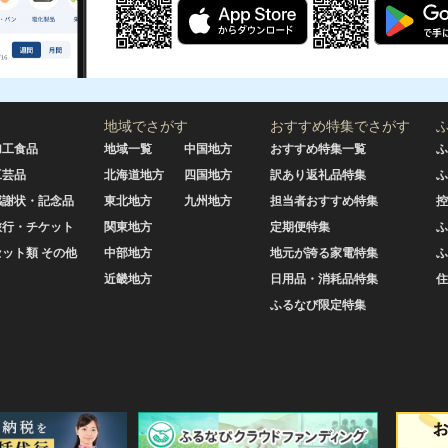
地域でさがす
おすすめ特集でさがす
加工食品
地域一覧
中国地方
おすすめ特集一覧
ふ
工芸品
北海道地方
四国地方
訳あり返礼品特集
ふ
感謝状・記念品
東北地方
九州地方
担当者おすすめ特集
控
旅行・チケット
関東地方
定期便特集
ふ
セット類 その他
中部地方
地元が誇る家電特集
ふ
近畿地方
日用品・消耗品特集
住
ふるなび限定特集