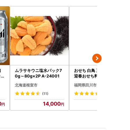
口
ムラサキウニ塩水パック7
おせち 白鳥 三段重 3人前
×4
0g～80g×2P A-24001
迎春おせち料理
北海道根室市
福岡県田川市
(11)
(65)
0
14,000
25,000