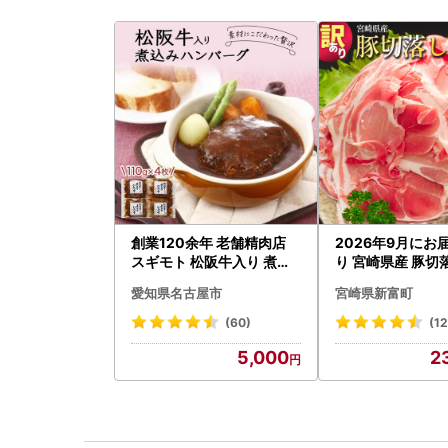
創業120余年 老舗精肉店
2026年9月にお
スギモト 松阪牛入り 煮込
り 宮崎県産 豚切落
み ハンバーグ 110g×4枚
C325-2506-26
愛知県名古屋市
宮崎県新富町
惣菜 お取り寄せ グルメ ハ
ンバーグ 冷凍
(60)
(1
5,000
2