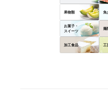
果物類
魚
お菓子・
麺
スイーツ
加工食品
工