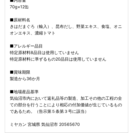
■内容量
70g×12缶
■原材料名
きはだまぐろ（輸入）、昆布だし、野菜エキス、食塩、オニ
オンエキス、濃縮トマト
■アレルギー品目
特定原材料8品目は使用していません
特定原材料に準ずるもの20品目は使用していません
■賞味期限
製造から36か月
■地場産品基準
気仙沼市内において返礼品等の製造、加工その他の工程の全
ての部分を行うことにより相応の付加価値が生じているもの
であるため。（告示第５条第３号に該当）
ミヤカン 宮城県 気仙沼市 20565670