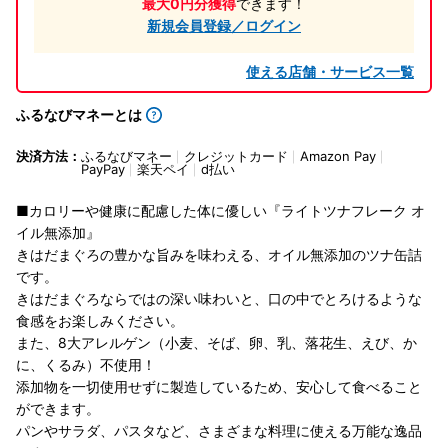
最大0円分獲得
できます！
新規会員登録／ログイン
使える店舗・サービス一覧
ふるなびマネーとは
決済方法：
ふるなびマネー
クレジットカード
Amazon Pay
PayPay
楽天ペイ
d払い
■カロリーや健康に配慮した体に優しい『ライトツナフレーク オ
イル無添加』
きはだまぐろの豊かな旨みを味わえる、オイル無添加のツナ缶詰
です。
きはだまぐろならではの深い味わいと、口の中でとろけるような
食感をお楽しみください。
また、8大アレルゲン（小麦、そば、卵、乳、落花生、えび、か
に、くるみ）不使用！
添加物を一切使用せずに製造しているため、安心して食べること
ができます。
パンやサラダ、パスタなど、さまざまな料理に使える万能な逸品