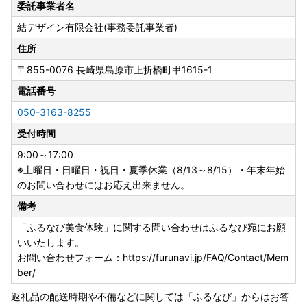
・お申込内容の不備（住所誤り等）や、受取人様のご都合に
委託事業者名
より返礼品がお届けできない場合、再送および寄附金の返金
結デザイン有限会社(事務委託事業者)
はできかねます。
・手配状況次第では返礼品送付先の変更ができない場合があ
住所
ります。また転送する場合は転送料金(受取人着払い)が発生
〒855-0076
長崎県島原市上折橋町甲1615-1
します。
電話番号
・「のし」可の返礼品を除き、のしの対応はできかねます。
・配送業者の指定はできかねます。また返礼品によって異な
050-3163-8255
ります。
受付時間
・出荷日の事前案内は行っておりません。また、ご要望をい
ただいても対応できかねます。
9:00～17:00
・返礼品をお届けする際の配送伝票について、ご依頼主名は
※土曜日・日曜日・祝日・夏季休業（8/13～8/15）・年末年始
寄附者様のお名前が入ります。変更はできかねます。
のお問い合わせにはお応え出来ません。
・郵便受けにお届けする返礼品（メール便）につきまして
備考
は、ご依頼主名は配送伝票に印字されません。なお、ふるさ
「ふるなび美食体験」に関する問い合わせはふるなび宛にお願
と納税の記載が入りますのでご了承ください。
いいたします。
・複数の返礼品をお選びいただいた場合、個別発送となる場
お問い合わせフォーム：https://furunavi.jp/FAQ/Contact/Mem
合があります。
ber/
・返礼品に不具合がある場合、お受け取り後、3日以内にご
連絡ください。
返礼品の配送時期や不備などに関しては「ふるなび」からはお答
・返礼品の送付は、気仙沼市外にお住まいの方に限らせてい