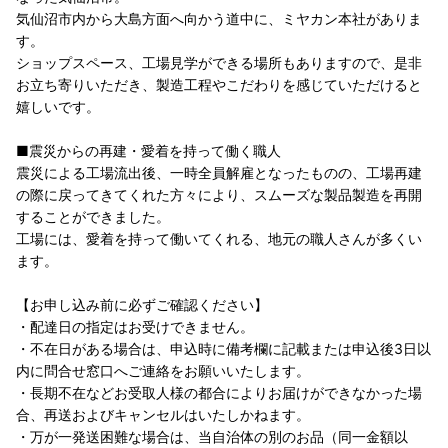
気仙沼市内から大島方面へ向かう道中に、ミヤカン本社がありま
す。
ショップスペース、工場見学ができる場所もありますので、是非
お立ち寄りいただき、製造工程やこだわりを感じていただけると
嬉しいです。
■震災からの再建・愛着を持って働く職人
震災による工場流出後、一時全員解雇となったものの、工場再建
の際に戻ってきてくれた方々により、スムーズな製品製造を再開
することができました。
工場には、愛着を持って働いてくれる、地元の職人さんが多くい
ます。
【お申し込み前に必ずご確認ください】
・配達日の指定はお受けできません。
・不在日がある場合は、申込時に備考欄に記載または申込後3日以
内に問合せ窓口へご連絡をお願いいたします。
・長期不在などお受取人様の都合によりお届けができなかった場
合、再送およびキャンセルはいたしかねます。
・万が一発送困難な場合は、当自治体の別のお品（同一金額以