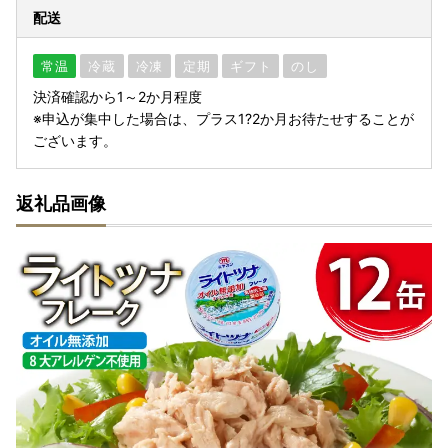
配送
常温
冷蔵
冷凍
定期
ギフト
のし
決済確認から1～2か月程度
※申込が集中した場合は、プラス1?2か月お待たせすることが
ございます。
返礼品画像