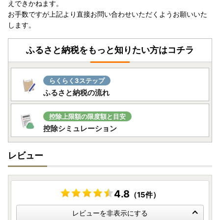
えできかねます。
ただきます。
お手数ですが上記より直接お問い合わせいただくようお願いいた
します。
★プライバシーについて
寄附者様からいただいた個人情報は、商品の発送とご連絡、
ふるさと納税をもっと知りたい方はコチラ
お問い合わせ対応、ならびに寄附者様へ向けた気仙沼市のふ
るさと納税に関する情報提供に使用させていただきます。
当市が責任をもって安全に蓄積・保管し、第三者に譲渡・提
らくらく3ステップ
供することはございません。
ふるさと納税の流れ
また、上記の手段としては、電子メールの配信やパンフレッ
ト等の郵送をさせていただく場合がございます。
控除上限額の限度額と目安
控除シミュレーション
レビュー
4.8
（15件）
レビューを非表示にする