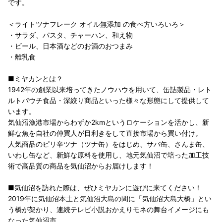
です。
＜ライトツナフレーク オイル無添加 の食べ方いろいろ＞
・サラダ、パスタ、チャーハン、和え物
・ビール、日本酒などのお酒のおつまみ
・離乳食
■ミヤカンとは？
1942年の創業以来培ってきたノウハウを用いて、缶詰製品・レト
ルトパウチ食品・深絞り商品といった様々な形態にして提供して
います。
気仙沼漁港市場からわずか2kmというロケーションを活かし、新
鮮な魚を自社の仲買人が目利きをして直接市場から買い付け。
人気商品のピリ辛ツナ（ツナ缶）をはじめ、サバ缶、さんま缶、
いわし缶など、新鮮な原料を使用し、地元気仙沼で培った加工技
術で高品質の商品を気仙沼からお届けします！
■気仙沼を訪れた際は、ぜひミヤカンに遊びに来てください！
2019年に気仙沼本土と気仙沼大島の間に「気仙沼大島大橋」とい
う橋が架かり、連続テレビ小説おかえりモネの舞台イメージにも
なった気仙沼市。