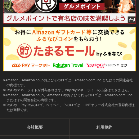
Amazon、Amazon.co.jpおよびそのロゴは、Amazon.com,Inc.またはその関連会社
の商標です。
PayPayマネーライトが付与されます。PayPayマネーライトの出金はできません。
Amazon、Amazon.co.jp、Amazon Payおよびそれらのロゴは、Amazon.com, Inc.
またはその関連会社の商標です。
PayPay、PayPayのロゴ、ペイペイ、Ｐのロゴは、LINEヤフー株式会社の登録商標ま
たは商標です。
会社概要
利用規約