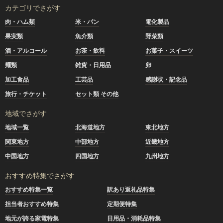
カテゴリでさがす
肉・ハム類
米・パン
電化製品
果実類
魚介類
野菜類
酒・アルコール
お茶・飲料
お菓子・スイーツ
麺類
雑貨・日用品
卵
加工食品
工芸品
感謝状・記念品
旅行・チケット
セット類 その他
地域でさがす
地域一覧
北海道地方
東北地方
関東地方
中部地方
近畿地方
中国地方
四国地方
九州地方
おすすめ特集でさがす
おすすめ特集一覧
訳あり返礼品特集
担当者おすすめ特集
定期便特集
地元が誇る家電特集
日用品・消耗品特集