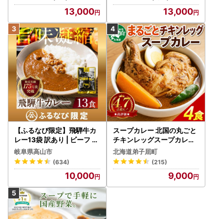
13,000
13,000
【ふるなび限定】飛騨牛カ
スープカレー 北国の丸ごと
レー13袋 訳あり | ビーフ レ
チキンレッグスープカレー
トルト 訳あり DC006-CP
4個 3739
岐阜県高山市
北海道弟子屈町
01 FN-Limited-VO
(634)
(215)
10,000
9,000