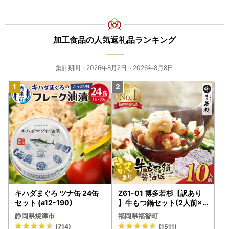
加工食品の人気返礼品ランキング
集計期間：2026年8月2日～2026年8月8日
キハダまぐろ ツナ缶 24缶
Z61-01 博多若杉【訳あり
セット (a12-190)
】牛もつ鍋セット(2人前×5
) 10人前 もつ鍋
静岡県焼津市
福岡県福智町
(714)
(1511)