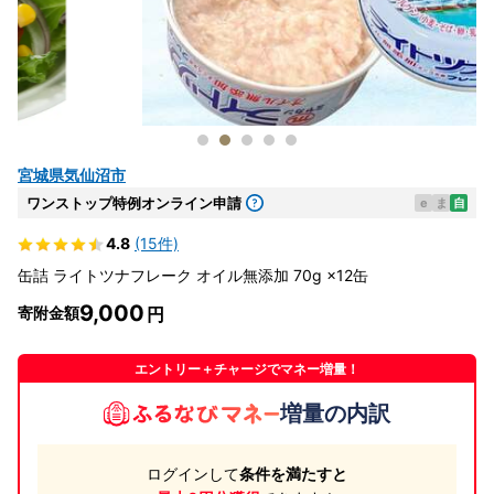
宮城県気仙沼市
ワンストップ特例オンライン申請
e
ま
自
4.8
(15件)
缶詰 ライトツナフレーク オイル無添加 70g ×12缶
9,000
寄附金額
エントリー＋チャージでマネー増量！
増量の内訳
ログインして
条件を満たすと