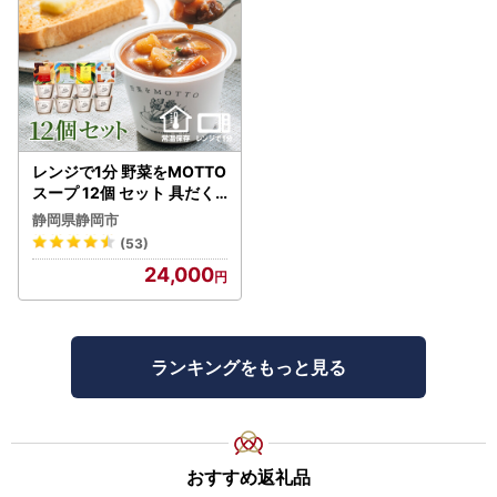
レンジで1分 野菜をMOTTO
スープ 12個 セット 具だく
さんスープ 朝食 惣菜 国産
静岡県静岡市
野菜 常温保存
(53)
24,000
ランキングをもっと見る
おすすめ返礼品