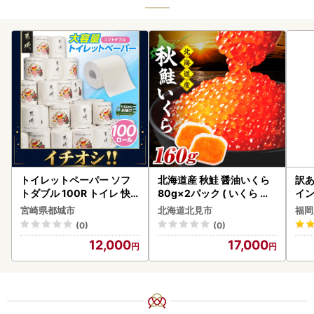
トイレットペーパー ソフ
北海道産 秋鮭 醤油いくら
訳あ
トダブル 100R トイレ 快
80g×2パック ( いくら イ
イン
速〔12-I5-TP100-R〕
クラ 魚卵 鮭 サケ さけ 鮭い
宮崎県都城市
北海道北見市
福岡
くら 醤油漬け パック 北海
(0)
(0)
道産 ふるさと納税 秋鮭 )【
12,000
17,000
233-0002】