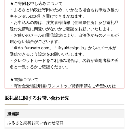
★ご寄附お申し込みについて
・ふるさと納税は寄附のため、いかなる場合もお申込み後の
キャンセルはお引き受けできまかねます。
・お申込みの際は、注文者様情報（住民票住所）及び返礼品
送付先情報に間違いがないかご確認をお願いいたします。
・お使いのメールの受信設定により、自治体からのメールが
届かない場合がございます。
「＠do-furusato.com」「＠yuidesign.jp」からのメールが
受信できるよう設定をお願いいたします。
・クレジットカードをご利用の場合は、名義が寄附者様の氏
名と一致するかご確認ください。
★書類について
・寄附金受領証明書(ワンストップ特例申請をご希望の方は
申請書類を含む)は、返礼品とは別で郵送いたします。
返礼品に関するお問い合わせ先
★返礼品について
・お受け取り日の指定はできかねます。
担当課
・長期ご不在でお受取不可の期間がございましたら、必ず備
ふるさと納税お問い合わせ窓口
考欄に「不在:○○」とご記入ください。