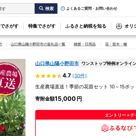
よくあるご質問・お問い合わせ
リでさがす
特集でさがす
ふるさと納税を知る
オリ
方
山口県山陽小野田市の返礼品一覧
雑貨・日用品
花・苗木・種
山口県山陽小野田市
ワンストップ特例オンライ
4.7
(30件)
生産農場直送！季節の花苗セット 10～15ポット 
15,000
寄附金額
エントリー＋チ