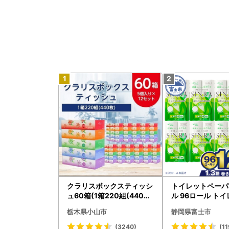
クラリスボックスティッシ
トイレットペーパ
ュ60箱(1箱220組(440枚)
ル 96ロール トイ
)(5個入り×12セット)【配
001-012]
栃木県小山市
静岡県富士市
送不可地域：離島・沖縄県
】【1256759】
(3240)
(11