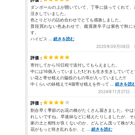
ダンボールの上が開いていて、丁寧に扱ってくれて、
活きしていました。
色とりどりの詰め合わせでとても感激しました。
普段買わない色あわせで、鑑賞唐辛子は紫色で秋に
す。
ハイビス
...
続きを読む
2025年09月08日
寄付してから10日程で送付してもらえました。
中には16個入っていました❗どれも生き生きしていて
い花と寄せ植えの脇役のもの等が入っていました‼️
中くらいの鉢植えで4個寄せ植えを作って
...
続きを読
2024年11月27日
割合早く季節のお花の株がたくさん届きました。やは
れしいですね。早速鉢などに植えたりしましたが、そ
家の土と相性が良くないのか、どんどん茂って株が大
花がもっと咲き乱れるか、と
...
続きを読む