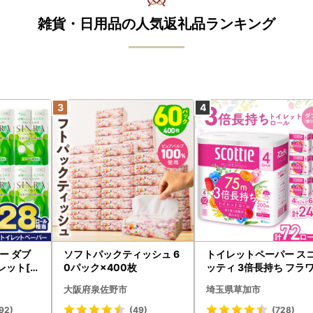
雑貨・日用品の人気返礼品ランキング
ー ダブ
ソフトパックティッシュ 6
トイレットペーパー ス
レット[sf
0パック×400枚
ッティ 3倍長持ち フラ
パック 4ロール×6P
大阪府泉佐野市
埼玉県草加市
92)
(49)
(728)