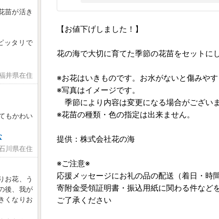
花苗が活き
【お値下げしました！】
ピッタリで
花の海で大切に育てた季節の花苗をセットに
 福井県在住
※お花はいきものです。お水がないと傷みやす
※写真はイメージです。
季節により内容は変更になる場合がございま
※花苗の種類・色の指定は出来ません。
とてもかわい
む
提供：株式会社花の海
 石川県在住
※ご注意※
応援メッセージにお礼の品の配送（着日・時間
りお花、う
寄附金受領証明書・振込用紙に関わる件など
の後、我が
きくなりお
ご了承ください