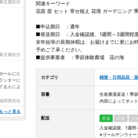
 東京都在住
関連キーワード
花苗 苗 セット 寄せ植え 花壇 ガーデニング 
■申込期日 ：通年
■発送期日 ：入金確認後、1週間～3週間程
末年始等の長期休暇は、お届けまでに更にお
予めご了承ください。
 東京都在住
■提供事業者 ：季節体験農場 花の海
ボールにた
カテゴリ
雑貨・日用品
花・
ランターに
てる人によ
容量
生産農場直送！季
 福岡県在住
内容によってポッ
もっと見る
配送
常温
冷蔵
冷
入金確認後、1週間
※ゴールデンウイー