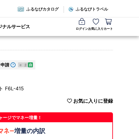
ふるなびカタログ
ふるなびトラベル
ジナルサービス
ログイン
お気に入り
カート
ン申請
e
ま
自
F6L-415
お気に入りに登録
ャージでマネー増量！
増量の内訳