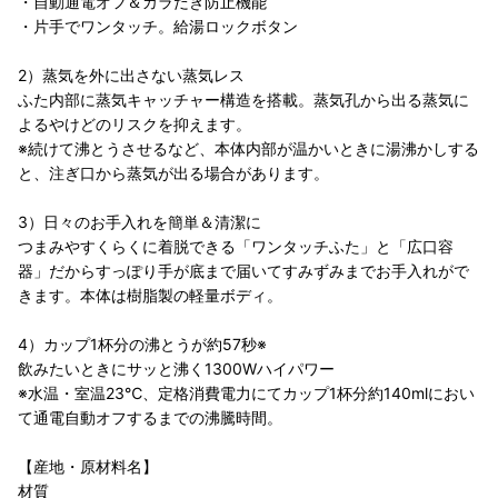
・自動通電オフ＆カラだき防止機能
・片手でワンタッチ。給湯ロックボタン
2）蒸気を外に出さない蒸気レス
ふた内部に蒸気キャッチャー構造を搭載。蒸気孔から出る蒸気に
よるやけどのリスクを抑えます。
※続けて沸とうさせるなど、本体内部が温かいときに湯沸かしする
と、注ぎ口から蒸気が出る場合があります。
3）日々のお手入れを簡単＆清潔に
つまみやすくらくに着脱できる「ワンタッチふた」と「広口容
器」だからすっぽり手が底まで届いてすみずみまでお手入れがで
きます。本体は樹脂製の軽量ボディ。
4）カップ1杯分の沸とうが約57秒※
飲みたいときにサッと沸く1300Wハイパワー
※水温・室温23℃、定格消費電力にてカップ1杯分約140mlにおい
て通電自動オフするまでの沸騰時間。
【産地・原材料名】
材質