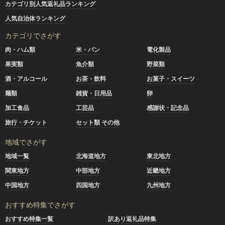
カテゴリ別人気返礼品ランキング
人気自治体ランキング
カテゴリでさがす
肉・ハム類
米・パン
電化製品
果実類
魚介類
野菜類
酒・アルコール
お茶・飲料
お菓子・スイーツ
麺類
雑貨・日用品
卵
加工食品
工芸品
感謝状・記念品
旅行・チケット
セット類 その他
地域でさがす
地域一覧
北海道地方
東北地方
関東地方
中部地方
近畿地方
中国地方
四国地方
九州地方
おすすめ特集でさがす
おすすめ特集一覧
訳あり返礼品特集