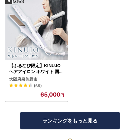
【ふるなび限定】KINUJO
ヘアアイロン ホワイト 国内
製造 FN-Limited-PR
大阪府泉佐野市
(65)
65,000
ランキングをもっと見る