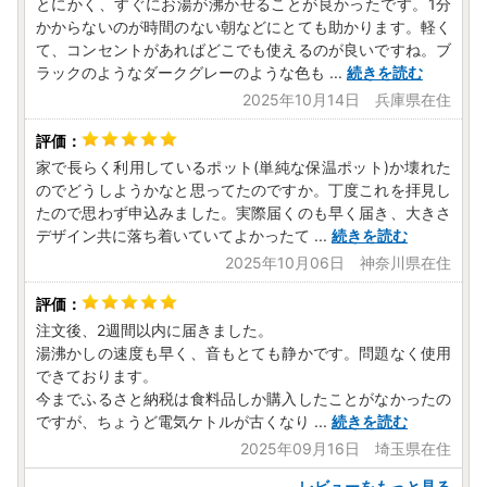
とにかく、すぐにお湯が沸かせることが良かったです。1分
かからないのが時間のない朝などにとても助かります。軽く
て、コンセントがあればどこでも使えるのが良いですね。ブ
ラックのようなダークグレーのような色も
...
続きを読む
2025年10月14日 兵庫県在住
家で長らく利用しているポット(単純な保温ポット)か壊れた
のでどうしようかなと思ってたのですか。丁度これを拝見し
たので思わず申込みました。実際届くのも早く届き、大きさ
デザイン共に落ち着いていてよかったて
...
続きを読む
2025年10月06日 神奈川県在住
注文後、2週間以内に届きました。
湯沸かしの速度も早く、音もとても静かです。問題なく使用
できております。
今までふるさと納税は食料品しか購入したことがなかったの
ですが、ちょうど電気ケトルが古くなり
...
続きを読む
2025年09月16日 埼玉県在住
レビューをもっと見る