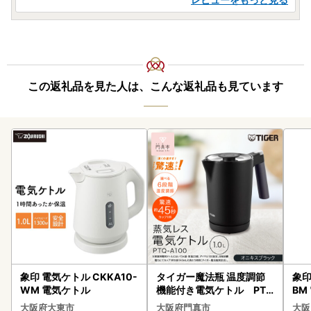
この返礼品を見た人は、こんな返礼品も見ています
象印 電気ケトル CKKA10-
タイガー魔法瓶 温度調節
象印
WM 電気ケトル
機能付き電気ケトル PTQ
BM
-A100KO オニキスブラ
大阪府大東市
大阪府門真市
大阪