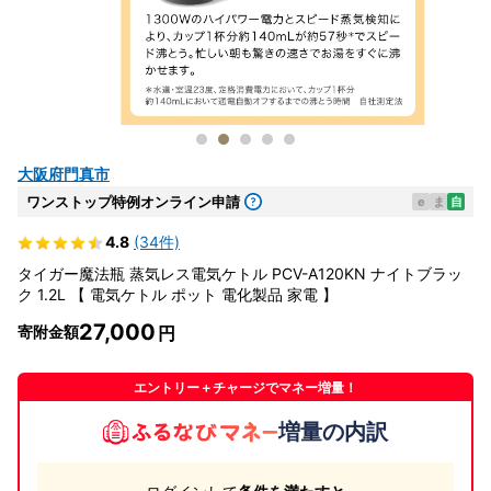
大阪府門真市
ワンストップ特例オンライン申請
e
ま
自
4.8
(34件)
タイガー魔法瓶 蒸気レス電気ケトル PCV-A120KN ナイトブラッ
ク 1.2L 【 電気ケトル ポット 電化製品 家電 】
27,000
寄附金額
エントリー＋チャージでマネー増量！
増量の内訳