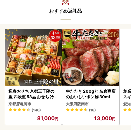
おすすめ返礼品
迎春おせち 京都三千院の
牛たたき 200gと 名倉商店
創業
里 四段重 53品 おせち 冷蔵
のおいしいポン酢 30ml
スギ
2027 先行予約
み 
京都府亀岡市
大阪府阪南市
愛知
惣菜
(140)
(18)
ンバ
81,000
13,000