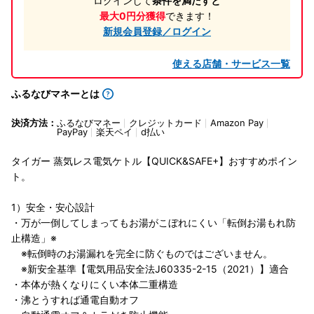
ログインして
条件を満たすと
最大0円分獲得
できます！
新規会員登録／ログイン
使える店舗・サービス一覧
ふるなびマネーとは
決済方法：
ふるなびマネー
クレジットカード
Amazon Pay
PayPay
楽天ペイ
d払い
タイガー 蒸気レス電気ケトル【QUICK&SAFE+】おすすめポイン
ト。
1）安全・安心設計
・万が一倒してしまってもお湯がこぼれにくい「転倒お湯もれ防
止構造」※
※転倒時のお湯漏れを完全に防ぐものではございません。
※新安全基準【電気用品安全法J60335-2-15（2021）】適合
・本体が熱くなりにくい本体二重構造
・沸とうすれば通電自動オフ