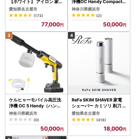
【ホワイト】 アイロン 家電
浄機OC Handy Compact
美容 リファ アイロン
（ハンディエア） APV000
愛知県名古屋市
神奈川県横浜市
7
(173)
(2)
77,000
50,000
ケルヒャーモバイル高圧洗
ReFa SKIM SHAVER 家電
浄機 OC 5 Handy（ハンデ
シェーバー カミソリ 剃刀
ィジェット） APV0006
シェーバー
神奈川県横浜市
愛知県名古屋市
(0)
(418)
50,000
18,000