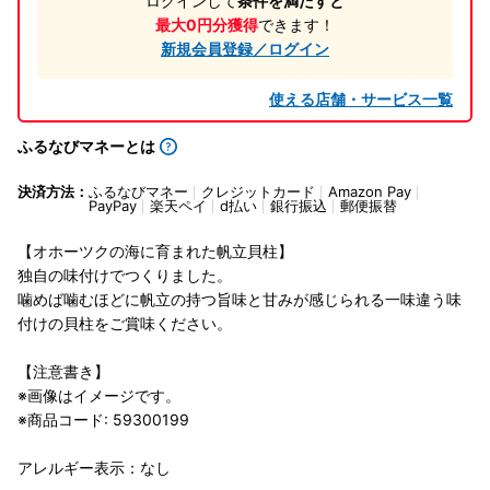
ログインして
条件を満たすと
最大0円分獲得
できます！
新規会員登録／ログイン
使える店舗・サービス一覧
ふるなびマネーとは
決済方法：
ふるなびマネー
クレジットカード
Amazon Pay
PayPay
楽天ペイ
d払い
銀行振込
郵便振替
【オホーツクの海に育まれた帆立貝柱】
独自の味付けでつくりました。
噛めば噛むほどに帆立の持つ旨味と甘みが感じられる一味違う味
付けの貝柱をご賞味ください。
【注意書き】
※画像はイメージです。
※商品コード: 59300199
アレルギー表示：なし