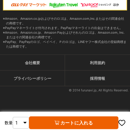
Amazon、Amazon.co.jpおよびそのロゴは、Amazon.com,Inc.またはその関連会社
の商標です。
PayPayマネーライトが付与されます。PayPayマネーライトの出金はできません。
Amazon、Amazon.co.jp、Amazon Payおよびそれらのロゴは、Amazon.com, Inc.
またはその関連会社の商標です。
PayPay、PayPayのロゴ、ペイペイ、Ｐのロゴは、LINEヤフー株式会社の登録商標ま
たは商標です。
会社概要
利用規約
プライバシーポリシー
採用情報
© 2014 furunavi.jp, All Rights Reserved.
カートに入れる
数量