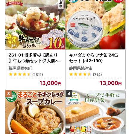
Z61-01 博多若杉【訳あり
キハダまぐろ ツナ缶 24缶
】牛もつ鍋セット(2人前×5
セット (a12-190)
) 10人前 もつ鍋
福岡県福智町
静岡県焼津市
(1511)
(714)
13,000
13,000