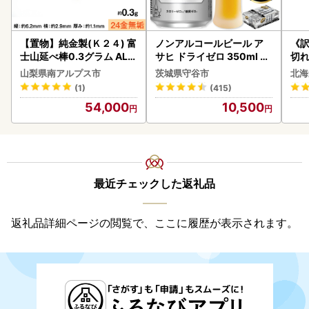
【置物】純金製(Ｋ２４) 富
ノンアルコールビール ア
《
士山延べ棒0.3グラム ALP
サヒ ドライゼロ 350ml 24
切れ
BK193
本 ノンアル ビール asashi
0g 
山梨県南アルプス市
茨城県守谷市
北海
守谷市
(1)
(415)
54,000
10,500
最近チェックした返礼品
返礼品詳細ページの閲覧で、ここに履歴が表示されます。