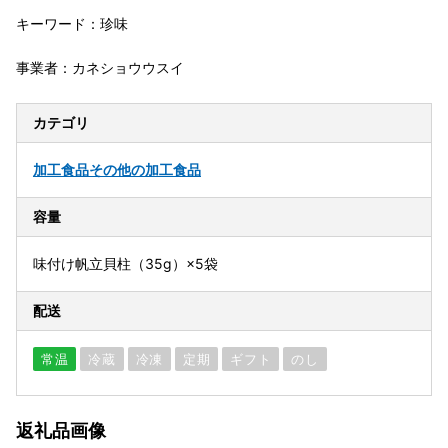
キーワード：珍味
事業者：カネショウウスイ
カテゴリ
加工食品
その他の加工食品
容量
味付け帆立貝柱（35g）×5袋
配送
常温
冷蔵
冷凍
定期
ギフト
のし
返礼品画像