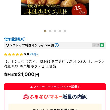
北海道湧別町
ワンストップ特例オンライン申請
e
ま
自
5.0
(1件)
【カネショウ ウスイ】 味付け 帆立貝柱 5袋 おつまみ オホーツク
海産 乾物 魚貝類 ホタテ 加工食品
21,000
寄附金額
エントリー＋チャージでマネー増量！
増量の内訳