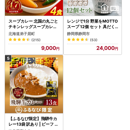
スープカレー 北国の丸ごと
レンジで1分 野菜をMOTTO
チキンレッグスープカレー
スープ 12個 セット 具だく
4個 3739
さんスープ 朝食 惣菜 国産
北海道弟子屈町
静岡県静岡市
野菜 常温保存
(215)
(53)
9,000
24,000
【ふるなび限定】飛騨牛カ
レー13袋 訳あり | ビーフ レ
トルト 訳あり DC006-CP