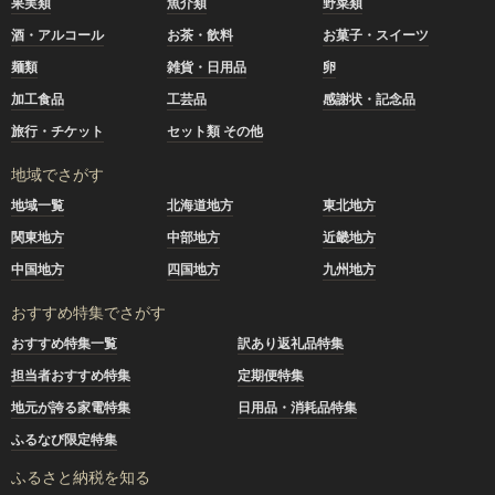
果実類
魚介類
野菜類
酒・アルコール
お茶・飲料
お菓子・スイーツ
麺類
雑貨・日用品
卵
加工食品
工芸品
感謝状・記念品
旅行・チケット
セット類 その他
地域でさがす
地域一覧
北海道地方
東北地方
関東地方
中部地方
近畿地方
中国地方
四国地方
九州地方
おすすめ特集でさがす
おすすめ特集一覧
訳あり返礼品特集
担当者おすすめ特集
定期便特集
地元が誇る家電特集
日用品・消耗品特集
ふるなび限定特集
ふるさと納税を知る