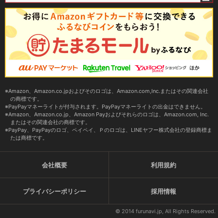
Amazon、Amazon.co.jpおよびそのロゴは、Amazon.com,Inc.またはその関連会社
の商標です。
PayPayマネーライトが付与されます。PayPayマネーライトの出金はできません。
Amazon、Amazon.co.jp、Amazon Payおよびそれらのロゴは、Amazon.com, Inc.
またはその関連会社の商標です。
PayPay、PayPayのロゴ、ペイペイ、Ｐのロゴは、LINEヤフー株式会社の登録商標ま
たは商標です。
会社概要
利用規約
プライバシーポリシー
採用情報
© 2014 furunavi.jp, All Rights Reserved.