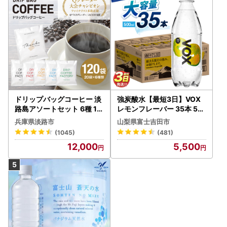
ドリップバッグコーヒー 淡
強炭酸水【最短3日】VOX
路島アソートセット 6種 12
レモンフレーバー 35本 50
0袋 飲み比べ コーヒー
0ml 【富士吉田市限定カー
兵庫県淡路市
山梨県富士吉田市
トン】炭酸
(1045)
(481)
12,000
5,500