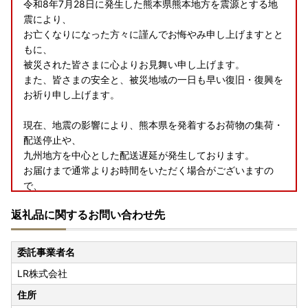
令和8年7月28日に発生した熊本県熊本地方を震源とする地
震により、
お亡くなりになった方々に謹んでお悔やみ申し上げますとと
もに、
被災された皆さまに心よりお見舞い申し上げます。
また、皆さまの安全と、被災地域の一日も早い復旧・復興を
お祈り申し上げます。
現在、地震の影響により、熊本県を発着するお荷物の集荷・
配送停止や、
九州地方を中心とした配送遅延が発生しております。
お届けまで通常よりお時間をいただく場合がございますの
で、
何卒ご理解賜りますようお願い申し上げます。
返礼品に関するお問い合わせ先
----------------------------------------------
委託事業者名
■発送時期につきまして
LR株式会社
ページに記載の納期情報に合わせて発送いたします。
配送日の指定は承れませんのでご了承ください。
住所