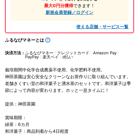
最大0円分獲得
できます！
新規会員登録／ログイン
使える店舗・サービス一覧
ふるなびマネーとは
決済方法：
ふるなびマネー
クレジットカード
Amazon Pay
PayPay
楽天ペイ
d払い
栽培期間中化学合成農薬不使用、化学肥料不使用。
神田茶園は安心安全なクリーンなお茶作りに取り組んでいます。
老舗きくすい堂の和洋菓子と湧水茶のセットです。和洋菓子は季
節によって内容が変わります。ホッと一息タイムに！
提供：神田茶園
賞味期限：
緑茶：6カ月
和洋菓子：商品到着から4日程度