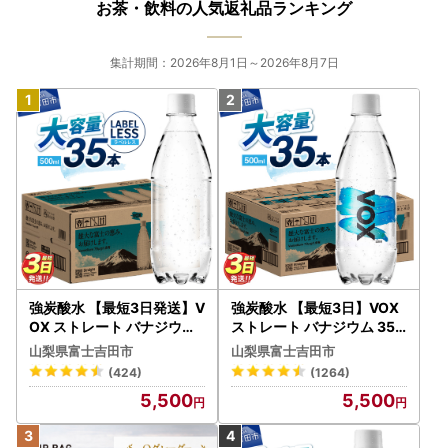
お茶・飲料の人気返礼品ランキング
集計期間：2026年8月1日～2026年8月7日
強炭酸水 【最短3日発送】V
強炭酸水 【最短3日】VOX
OX ストレート バナジウム
ストレート バナジウム 35
強炭酸水 35本 500ml ラベ
本 500ml 【富士吉田市限
山梨県富士吉田市
山梨県富士吉田市
ルレス【富士吉田市限定カ
定カートン】炭酸
(424)
(1264)
ートン】 炭酸
5,500
5,500