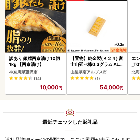
訳あり 銀鱈西京漬け 10切
【置物】純金製(Ｋ２４) 富
エン
1kg 【西京漬け】
士山延べ棒0.3グラム ALP
_T0
BK193
神奈川県藤沢市
山梨県南アルプス市
北海
(14)
(1)
10,000
54,000
最近チェックした返礼品
返礼品詳細ページの閲覧で、ここに履歴が表示されます。