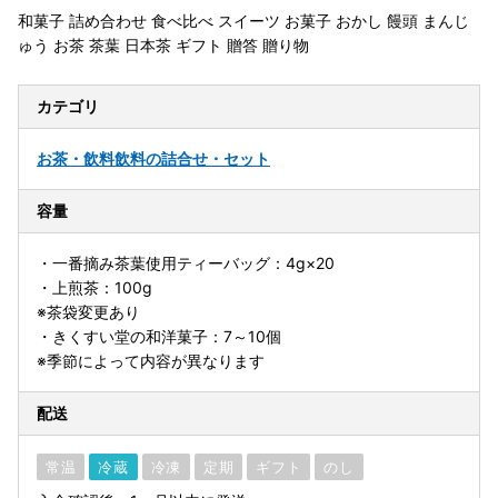
和菓子 詰め合わせ 食べ比べ スイーツ お菓子 おかし 饅頭 まんじ
ゅう お茶 茶葉 日本茶 ギフト 贈答 贈り物
カテゴリ
お茶・飲料
飲料の詰合せ・セット
容量
・一番摘み茶葉使用ティーバッグ：4g×20
・上煎茶：100g
※茶袋変更あり
・きくすい堂の和洋菓子：7～10個
※季節によって内容が異なります
配送
常温
冷蔵
冷凍
定期
ギフト
のし