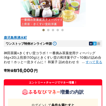
鹿児島県湧水町
ワンストップ特例オンライン申請
e
ま
自
神田茶園×きくすい堂コラボ！一番摘み茶葉使用ティーバッグ
(4g×20)上煎茶(100g)ときくすい堂の和洋菓子(7～10個)の詰め合
...
すべて見る
わせ！ホッと一息タイムに！ 和菓子 詰め合わせ 食べ比べ スイー
ツ お菓子 おかし 饅頭 まんじゅう お茶 茶葉 日本茶 ギフト 贈答
16,000
寄附金額
贈り物【神田茶園】_y227
エントリー＋チャージでマネー増量！
増量の内訳
ログインして
条件を満たすと