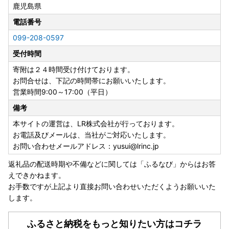
鹿児島県
■お受け取り後はすぐに状態をご確認ください
返礼品到着後は速やかに返礼品の状態をご確認ください。
電話番号
万全を期して返礼品をお届けしていますが、万が一返礼品に
099-208-0597
不良・破損・誤納品などございましたら、
受付時間
返礼品到着から3日以内に、写真(画像)を添付のうえ下記ア
ドレスまでメールにてご連絡ください。
寄附は２４時間受け付けております。
yusui@lrinc.jp
お問合せは、下記の時間帯にお願いいたします。
日数がたったものに関しましては対応いたしかねます。
営業時間9:00～17:00（平日）
ご了承の上、お申込みくださいますようお願い申し上げま
備考
す。
本サイトの運営は、LR株式会社が行っております。
お電話及びメールは、当社がご対応いたします。
お問い合わせメールアドレス：yusui@lrinc.jp
返礼品の配送時期や不備などに関しては「ふるなび」からはお答
えできかねます。
お手数ですが上記より直接お問い合わせいただくようお願いいた
します。
ふるさと納税をもっと知りたい方はコチラ