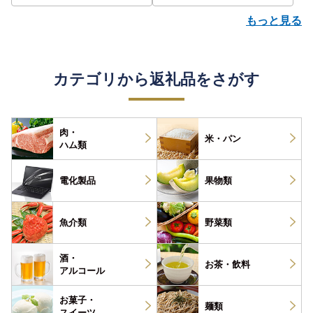
もっと見る
カテゴリから返礼品をさがす
肉・
米・パン
ハム類
電化製品
果物類
魚介類
野菜類
酒・
お茶・
飲料
アルコール
お菓子・
麺類
スイーツ