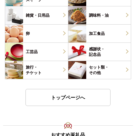
雑貨・
日用品
調味料・
油
卵
加工食品
感謝状・
工芸品
記念品
旅行・
セット類・
チケット
その他
トップページへ
おすすめ返礼品