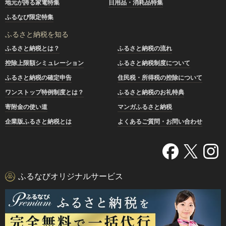
地元が誇る家電特集
日用品・消耗品特集
ふるなび限定特集
ふるさと納税を知る
ふるさと納税とは？
ふるさと納税の流れ
控除上限額シミュレーション
ふるさと納税制度について
ふるさと納税の確定申告
住民税・所得税の控除について
ワンストップ特例制度とは？
ふるさと納税のお礼特典
寄附金の使い道
マンガふるさと納税
企業版ふるさと納税とは
よくあるご質問・お問い合わせ
ふるなびオリジナルサービス