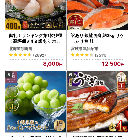
御礼！ランキング第1位獲得
訳あり 銀鮭切身 約2kg サケ
！高評価★4.9 訳あり ホタ
しゃけ 魚 鮭
テ 400g（ほたて 帆立 貝柱
北海道別海町
宮城県気仙沼市
冷凍 ）
(2892)
(2511)
8,000
12,500