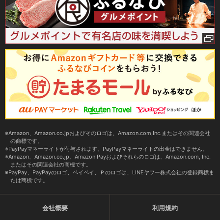
Amazon、Amazon.co.jpおよびそのロゴは、Amazon.com,Inc.またはその関連会社
の商標です。
PayPayマネーライトが付与されます。PayPayマネーライトの出金はできません。
Amazon、Amazon.co.jp、Amazon Payおよびそれらのロゴは、Amazon.com, Inc.
またはその関連会社の商標です。
PayPay、PayPayのロゴ、ペイペイ、Ｐのロゴは、LINEヤフー株式会社の登録商標ま
たは商標です。
会社概要
利用規約