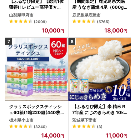
【ふるなび限定】【総合1位
【期間限定】鹿児島県大隅
獲得!! レビュー高評価★】
産 うなぎ蒲焼 4尾（600g
〈2026年度配送分〉山梨
） KN007-004-04-cp18
山梨県甲府市
鹿児島県鹿屋市
県産 シャインマスカット 2
うなぎ 鰻 魚 惣菜 総菜
(2009)
(5765)
～3房（1.0kg以上）シャイ
10,000
18,000
ン フルーツ FN-Limited-S
P
クラリスボックスティッシ
【ふるなび限定】米 精米 R
ュ60箱(1箱220組(440枚))
7年産 にじのきらめき 10kg
(5個入り×12セット)【配送
10月 FN-Limited-PR
栃木県小山市
茨城県下妻市
不可地域：離島・沖縄県】
(3240)
(3)
【1256759】
14,000
11,000