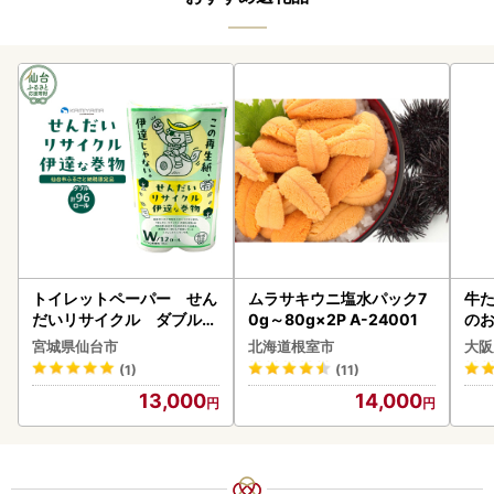
トイレットペーパー せん
ムラサキウニ塩水パック7
牛た
だいリサイクル ダブル9
0g～80g×2P A-24001
のお
6ロール｜トイレット
宮城県仙台市
北海道根室市
大阪
(1)
(11)
13,000
14,000