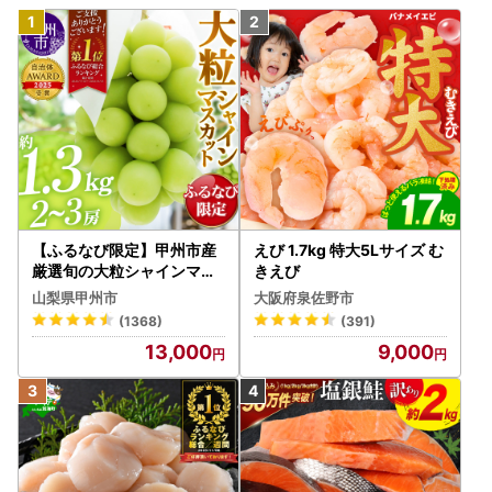
【ふるなび限定】甲州市産
えび 1.7kg 特大5Lサイズ む
厳選旬の大粒シャインマス
きえび
カット 約1.3kg 2～3房【2
山梨県甲州市
大阪府泉佐野市
026年発送】（MG）B12-
(1368)
(391)
472 FN-Limited-VO シャ
13,000
9,000
インマスカット フルーツ