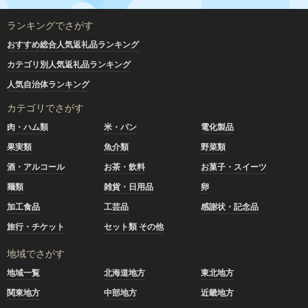
ランキングでさがす
おすすめ総合人気返礼品ランキング
カテゴリ別人気返礼品ランキング
人気自治体ランキング
カテゴリでさがす
肉・ハム類
米・パン
電化製品
果実類
魚介類
野菜類
酒・アルコール
お茶・飲料
お菓子・スイーツ
麺類
雑貨・日用品
卵
加工食品
工芸品
感謝状・記念品
旅行・チケット
セット類 その他
地域でさがす
地域一覧
北海道地方
東北地方
関東地方
中部地方
近畿地方