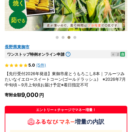
長野県東御市
ワンストップ特例オンライン申請
e
ま
自
5.0
(5件)
【先行受付2026年発送】東御市産とうもろこし8本｜フルーツみ
たいなイエロースイートコーン(ゴールドラッシュ) ※2026年7月
中旬頃～9月上旬頃お届け予定※着日指定不可
9,000
寄附金額
エントリー＋チャージでマネー増量！
増量の内訳