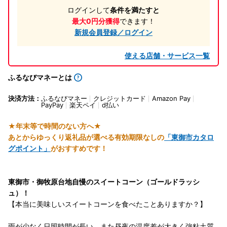
ログインして
条件を満たすと
最大0円分獲得
できます！
新規会員登録／ログイン
使える店舗・サービス一覧
ふるなびマネーとは
決済方法：
ふるなびマネー
クレジットカード
Amazon Pay
PayPay
楽天ペイ
d払い
★年末等で時間のない方へ★
あとからゆっくり返礼品が選べる有効期限なしの
「東御市カタロ
グポイント」
がおすすめです！
東御市・御牧原台地自慢のスイートコーン（ゴールドラッシ
ュ）！
【本当に美味しいスイートコーンを食べたことありますか？】
雨が少なく日照時間が長い、また昼夜の温度差が大きく強粘土質