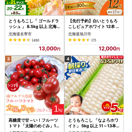
とうもろこし「 ゴールドラ
【先行予約】白いとうもろ
ッシュ 」 8.5kg 以上 北海
こしピュアホワイト 12本 3.
道 名寄 スイートコーン
6kg（2026年8月下旬から
北海道名寄市
北海道旭川市
発送開始） とうもろこし
(49)
(7)
13,000
12,000
高糖度で甘～い！フルーツ
とうもろこし 「なよろホワ
トマト「太陽のめぐみ」1k
イト」 5kg 以上 11～13本
g ALPBI001 | 高糖度 おす
名寄 とうもろこし