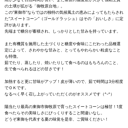
の土壌が拡がる「御牧原台地」。
この“東御市”ならではの独特の気候風土の恵みによってもたらされ
た“スイートコーン”（ゴールドラッシュ）はその「おいしさ」に定
評があります。
先端まで糖分が蓄積され、しっかりとした甘みを持っています。
また有機質を施用した土づくりと糖度や食味にこだわった品種選
定によって、さわやかな甘みと、とってもやわらかい粒皮なこと
も特徴。
茹でたり、蒸したり、焼いたりして食べるのはもちろんのこと、
生で食べられるほどの甘さです！
加熱すると更に甘味がアップ！皮が薄いので、茹で時間は3分程度
でＯＫです。
なるべく早く召し上がっていただくのがオススメです（^-^）
陽当たり最高の東御市御牧原で育ったスイートコーンは極甘！1度
食べたらその美味しさにびっくりすること間違いなし。
どうぞ東御を代表する夏の味覚を是非、ご賞味ください！