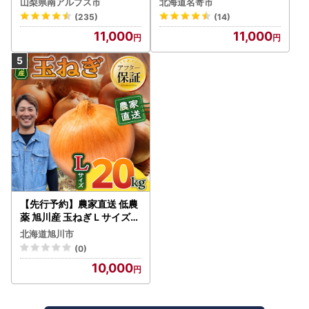
山梨県南アルプス市
北海道名寄市
すめ 産地直送 新鮮 フレッ
(235)
(14)
シュ 高栄養素 南アルプス市
11,000
11,000
山梨 |
【先行予約】農家直送 低農
薬 旭川産 玉ねぎＬサイズ2
0kg(2026年9月発送開始
北海道旭川市
予定)_ | 玉ねぎ 05935
(0)
10,000