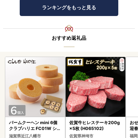
ランキングをもっと見る
おすすめ返礼品
バームクーヘン mini 6個
佐賀牛ヒレステーキ200g
おせ
クラブハリエ FC01W シェ
×5枚 (H065102)
迎
アボックス バウムクーヘ
滋賀県近江八幡市
佐賀県神埼市
福岡