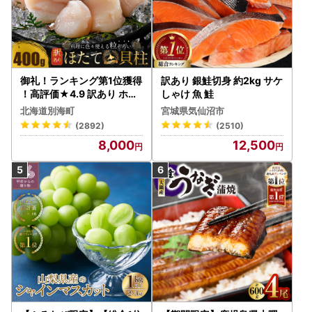
御礼！ランキング第1位獲得
訳あり 銀鮭切身 約2kg サケ
！高評価★4.9 訳あり ホタ
しゃけ 魚 鮭
テ 400g（ほたて 帆立 貝柱
北海道別海町
宮城県気仙沼市
冷凍 ）
(2892)
(2510)
8,000
12,500