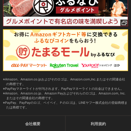
Amazon、Amazon.co.jpおよびそのロゴは、Amazon.com,Inc.またはその関連会社
の商標です。
PayPayマネーライトが付与されます。PayPayマネーライトの出金はできません。
Amazon、Amazon.co.jp、Amazon Payおよびそれらのロゴは、Amazon.com, Inc.
またはその関連会社の商標です。
PayPay、PayPayのロゴ、ペイペイ、Ｐのロゴは、LINEヤフー株式会社の登録商標ま
たは商標です。
会社概要
利用規約