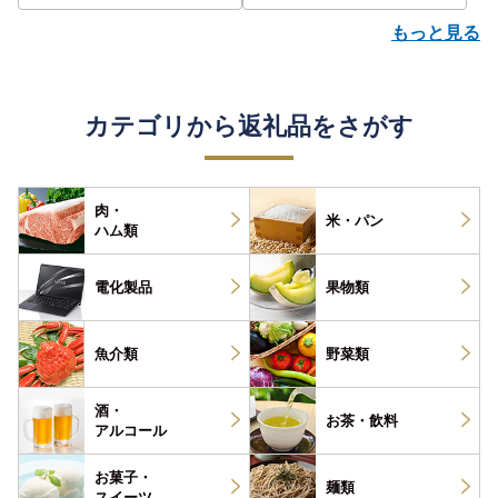
もっと見る
カテゴリから返礼品をさがす
肉・
米・パン
ハム類
電化製品
果物類
魚介類
野菜類
酒・
お茶・
飲料
アルコール
お菓子・
麺類
スイーツ