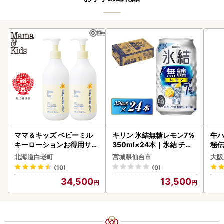
ママ＆キッズ ベビーミル
キリン 氷結無糖レモン7％
牛ハ
キーローションお得用サイ
350ml×24本｜氷結 チュ
秘伝
ズ 380ml 2本セット CH21
ーハイ 仙台市
焼肉
北海道白老町
宮城県仙台市
大阪
0
(10)
(0)
34,500
13,500