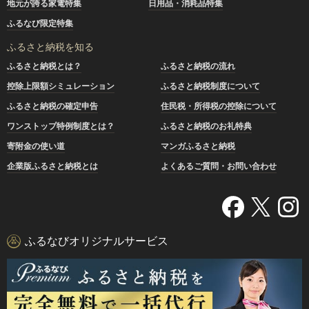
地元が誇る家電特集
日用品・消耗品特集
ふるなび限定特集
ふるさと納税を知る
ふるさと納税とは？
ふるさと納税の流れ
控除上限額シミュレーション
ふるさと納税制度について
ふるさと納税の確定申告
住民税・所得税の控除について
ワンストップ特例制度とは？
ふるさと納税のお礼特典
寄附金の使い道
マンガふるさと納税
企業版ふるさと納税とは
よくあるご質問・お問い合わせ
ふるなびオリジナルサービス