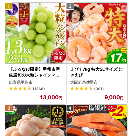
【ふるなび限定】甲州市産
えび 1.7kg 特大5Lサイズ む
厳選旬の大粒シャインマス
きえび
カット 約1.3kg 2～3房【2
山梨県甲州市
大阪府泉佐野市
026年発送】（MG）B12-
(1368)
(391)
472 FN-Limited-VO シャ
13,000
9,000
インマスカット フルーツ