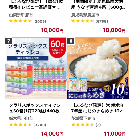
【ふるなび限定】【総合1位
【期間限定】鹿児島県大隅
獲得!! レビュー高評価★】
産 うなぎ蒲焼 4尾（600g
〈2026年度配送分〉山梨
） KN007-004-04-cp18
山梨県甲府市
鹿児島県鹿屋市
県産 シャインマスカット 2
うなぎ 鰻 魚 惣菜 総菜
(2009)
(5765)
～3房（1.0kg以上）シャイ
10,000
18,000
ン フルーツ FN-Limited-S
P
クラリスボックスティッシ
【ふるなび限定】米 精米 R
ュ60箱(1箱220組(440枚))
7年産 にじのきらめき 10kg
(5個入り×12セット)【配送
10月 FN-Limited-PR
栃木県小山市
茨城県下妻市
不可地域：離島・沖縄県】
(3240)
(3)
【1256759】
14,000
11,000