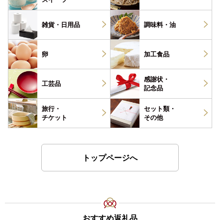
雑貨・
日用品
調味料・
油
卵
加工食品
感謝状・
工芸品
記念品
旅行・
セット類・
チケット
その他
トップページへ
おすすめ返礼品