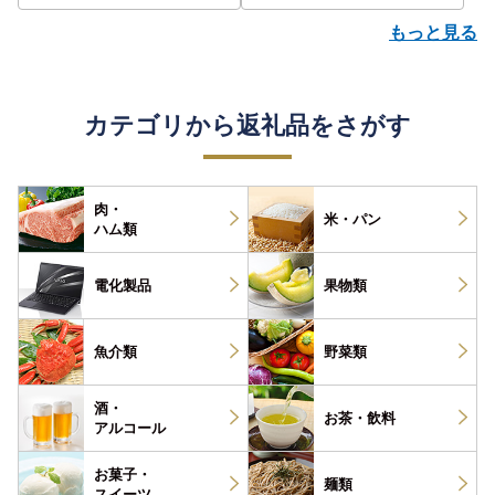
もっと見る
カテゴリから返礼品をさがす
肉・
米・パン
ハム類
電化製品
果物類
魚介類
野菜類
酒・
お茶・
飲料
アルコール
お菓子・
麺類
スイーツ