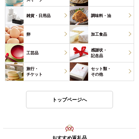
雑貨・
日用品
調味料・
油
卵
加工食品
感謝状・
工芸品
記念品
旅行・
セット類・
チケット
その他
トップページへ
おすすめ返礼品