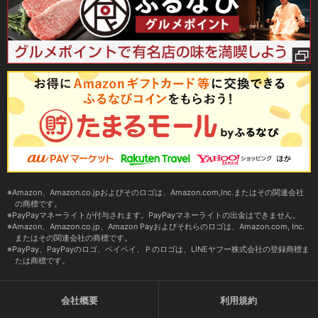
Amazon、Amazon.co.jpおよびそのロゴは、Amazon.com,Inc.またはその関連会社
の商標です。
PayPayマネーライトが付与されます。PayPayマネーライトの出金はできません。
Amazon、Amazon.co.jp、Amazon Payおよびそれらのロゴは、Amazon.com, Inc.
またはその関連会社の商標です。
PayPay、PayPayのロゴ、ペイペイ、Ｐのロゴは、LINEヤフー株式会社の登録商標ま
たは商標です。
会社概要
利用規約