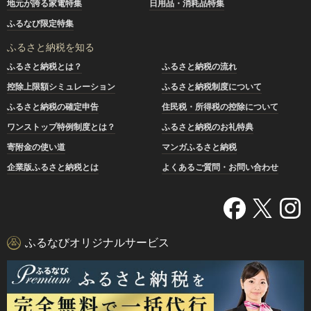
地元が誇る家電特集
日用品・消耗品特集
ふるなび限定特集
ふるさと納税を知る
ふるさと納税とは？
ふるさと納税の流れ
控除上限額シミュレーション
ふるさと納税制度について
ふるさと納税の確定申告
住民税・所得税の控除について
ワンストップ特例制度とは？
ふるさと納税のお礼特典
寄附金の使い道
マンガふるさと納税
企業版ふるさと納税とは
よくあるご質問・お問い合わせ
ふるなびオリジナルサービス