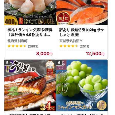
御礼！ランキング第1位獲得
訳あり 銀鮭切身 約2kg サケ
！高評価★4.9 訳あり ホタ
しゃけ 魚 鮭
テ 400g（ほたて 帆立 貝柱
北海道別海町
宮城県気仙沼市
冷凍 ）
(2893)
(2511)
8,000
12,500