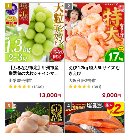
【ふるなび限定】甲州市産
えび 1.7kg 特大5Lサイズ む
厳選旬の大粒シャインマス
きえび
カット 約1.3kg 2～3房【2
山梨県甲州市
大阪府泉佐野市
026年発送】（MG）B12-
(1369)
(391)
472 FN-Limited-VO シャ
13,000
9,000
インマスカット フルーツ