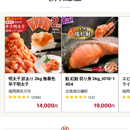
明太子 訳あり 2kg 無着色
鮭 紅鮭 切り身 2kg_I019-1
エビ
辛子明太子
454
ラ
福岡県田川市
北海道白糠町
福岡
(298)
(12)
14,000
19,000