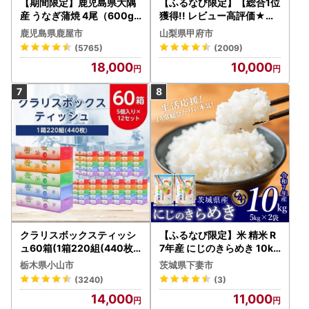
【期間限定】鹿児島県大隅
【ふるなび限定】【総合1位
産 うなぎ蒲焼 4尾（600g
獲得!! レビュー高評価★】
） KN007-004-04-cp18
〈2026年度配送分〉山梨
鹿児島県鹿屋市
山梨県甲府市
うなぎ 鰻 魚 惣菜 総菜
県産 シャインマスカット 2
(5765)
(2009)
～3房（1.0kg以上）シャイ
18,000
10,000
ン フルーツ FN-Limited-S
P
クラリスボックスティッシ
【ふるなび限定】米 精米 R
ュ60箱(1箱220組(440枚))
7年産 にじのきらめき 10kg
(5個入り×12セット)【配送
10月 FN-Limited-PR
栃木県小山市
茨城県下妻市
不可地域：離島・沖縄県】
(3240)
(3)
【1256759】
14,000
11,000