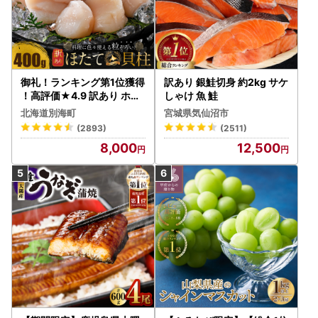
御礼！ランキング第1位獲得
訳あり 銀鮭切身 約2kg サケ
！高評価★4.9 訳あり ホタ
しゃけ 魚 鮭
テ 400g（ほたて 帆立 貝柱
北海道別海町
宮城県気仙沼市
冷凍 ）
(2893)
(2511)
8,000
12,500