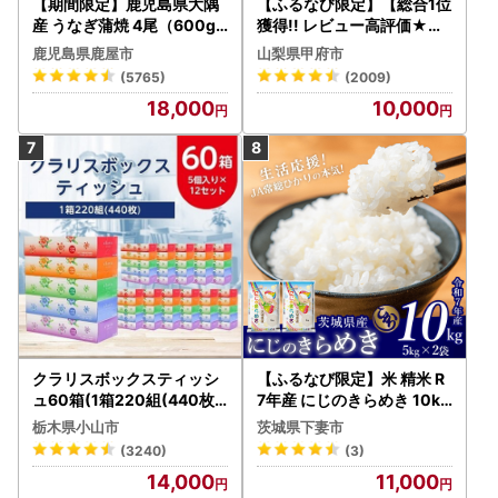
【期間限定】鹿児島県大隅
【ふるなび限定】【総合1位
産 うなぎ蒲焼 4尾（600g
獲得!! レビュー高評価★】
） KN007-004-04-cp18
〈2026年度配送分〉山梨
鹿児島県鹿屋市
山梨県甲府市
うなぎ 鰻 魚 惣菜 総菜
県産 シャインマスカット 2
(5765)
(2009)
～3房（1.0kg以上）シャイ
18,000
10,000
ン フルーツ FN-Limited-S
P
クラリスボックスティッシ
【ふるなび限定】米 精米 R
ュ60箱(1箱220組(440枚))
7年産 にじのきらめき 10kg
(5個入り×12セット)【配送
10月 FN-Limited-PR
栃木県小山市
茨城県下妻市
不可地域：離島・沖縄県】
(3240)
(3)
【1256759】
14,000
11,000