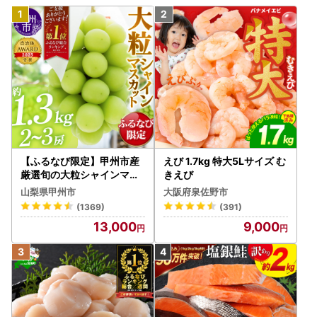
【ふるなび限定】甲州市産
えび 1.7kg 特大5Lサイズ む
厳選旬の大粒シャインマス
きえび
カット 約1.3kg 2～3房【2
山梨県甲州市
大阪府泉佐野市
026年発送】（MG）B12-
(1369)
(391)
472 FN-Limited-VO シャ
13,000
9,000
インマスカット フルーツ