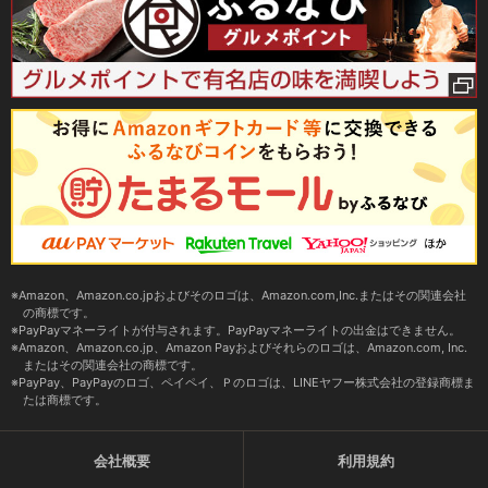
Amazon、Amazon.co.jpおよびそのロゴは、Amazon.com,Inc.またはその関連会社
の商標です。
PayPayマネーライトが付与されます。PayPayマネーライトの出金はできません。
Amazon、Amazon.co.jp、Amazon Payおよびそれらのロゴは、Amazon.com, Inc.
またはその関連会社の商標です。
PayPay、PayPayのロゴ、ペイペイ、Ｐのロゴは、LINEヤフー株式会社の登録商標ま
たは商標です。
会社概要
利用規約