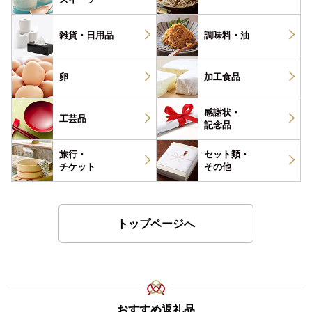
雑貨・
日用品
調味料・
油
卵
加工食品
感謝状・
工芸品
記念品
旅行・
セット類・
チケット
その他
トップページへ
おすすめ返礼品