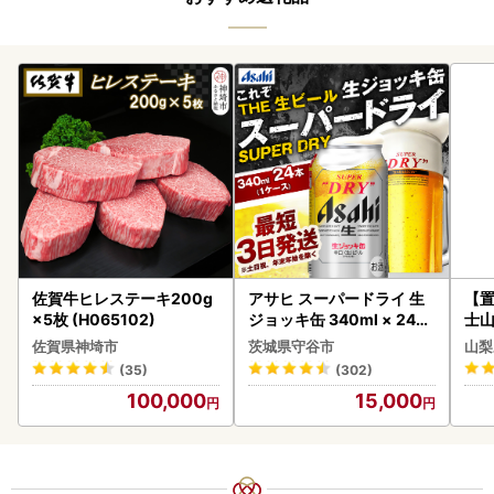
佐賀牛ヒレステーキ200g
アサヒ スーパードライ 生
【置
×5枚 (H065102)
ジョッキ缶 340ml × 24本
士山
(1ケース) ＜茨城工場＞ 缶
BK1
佐賀県神埼市
茨城県守谷市
山梨
ビール お酒 Asahi 守谷市
(35)
(302)
100,000
15,000