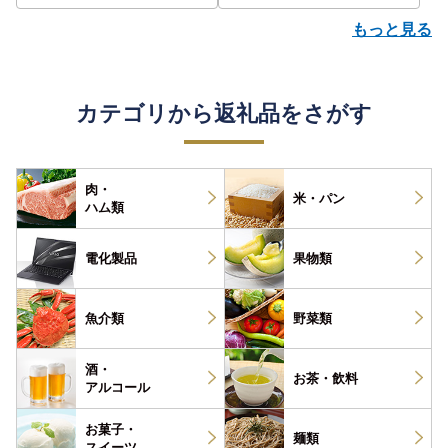
もっと見る
カテゴリから返礼品をさがす
肉・
米・パン
ハム類
電化製品
果物類
魚介類
野菜類
酒・
お茶・
飲料
アルコール
お菓子・
麺類
スイーツ