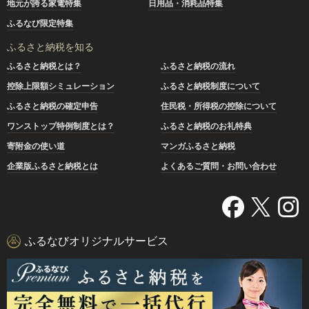
地元が誇る家電特集
日用品・消耗品特集
ふるなび限定特集
ふるさと納税を知る
ふるさと納税とは？
ふるさと納税の流れ
控除上限額シミュレーション
ふるさと納税制度について
ふるさと納税の確定申告
住民税・所得税の控除について
ワンストップ特例制度とは？
ふるさと納税のお礼特典
寄附金の使い道
マンガふるさと納税
企業版ふるさと納税とは
よくあるご質問・お問い合わせ
ふるなびオリジナルサービス