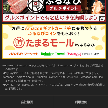
Amazon、Amazon.co.jpおよびそのロゴは、Amazon.com,Inc.またはその関連会社
の商標です。
PayPayマネーライトが付与されます。PayPayマネーライトの出金はできません。
Amazon、Amazon.co.jp、Amazon Payおよびそれらのロゴは、Amazon.com, Inc.
またはその関連会社の商標です。
PayPay、PayPayのロゴ、ペイペイ、Ｐのロゴは、LINEヤフー株式会社の登録商標ま
たは商標です。
会社概要
利用規約