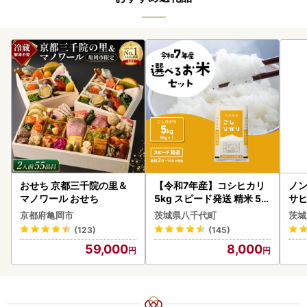
おせち 京都三千院の里＆
【令和7年産】コシヒカリ
ノン
マノワール おせち
5kg スピード発送 精米 5k
サヒ
g x 1袋 白米 茨城県 八千代
本 
京都府亀岡市
茨城県八千代町
茨城
町
守
(123)
(145)
59,000
8,000