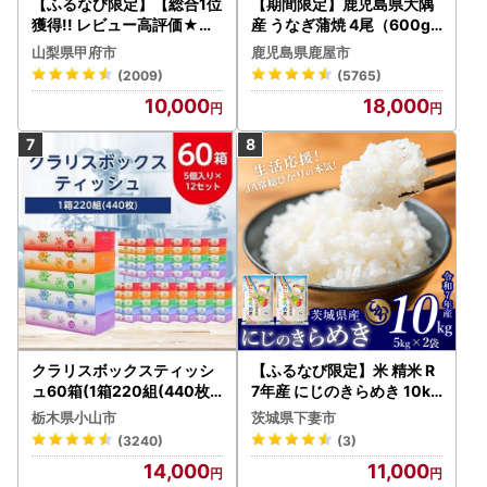
【ふるなび限定】【総合1位
【期間限定】鹿児島県大隅
獲得!! レビュー高評価★】
産 うなぎ蒲焼 4尾（600g
〈2026年度配送分〉山梨
） KN007-004-04-cp18
山梨県甲府市
鹿児島県鹿屋市
県産 シャインマスカット 2
うなぎ 鰻 魚 惣菜 総菜
(2009)
(5765)
～3房（1.0kg以上）シャイ
10,000
18,000
ン フルーツ FN-Limited-S
P
クラリスボックスティッシ
【ふるなび限定】米 精米 R
ュ60箱(1箱220組(440枚))
7年産 にじのきらめき 10kg
(5個入り×12セット)【配送
10月 FN-Limited-PR
栃木県小山市
茨城県下妻市
不可地域：離島・沖縄県】
(3240)
(3)
【1256759】
14,000
11,000