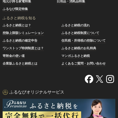
地元が誇る家電特集
日用品・消耗品特集
ふるなび限定特集
ふるさと納税を知る
ふるさと納税とは？
ふるさと納税の流れ
控除上限額シミュレーション
ふるさと納税制度について
ふるさと納税の確定申告
住民税・所得税の控除について
ワンストップ特例制度とは？
ふるさと納税のお礼特典
寄附金の使い道
マンガふるさと納税
企業版ふるさと納税とは
よくあるご質問・お問い合わせ
ふるなびオリジナルサービス