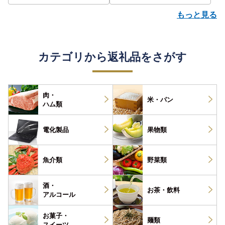
もっと見る
カテゴリから返礼品をさがす
肉・
米・パン
ハム類
電化製品
果物類
魚介類
野菜類
酒・
お茶・
飲料
アルコール
お菓子・
麺類
スイーツ