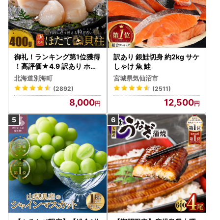
御礼！ランキング第1位獲得
訳あり 銀鮭切身 約2kg サケ
！高評価★4.9 訳あり ホタ
しゃけ 魚 鮭
テ 400g（ほたて 帆立 貝柱
北海道別海町
宮城県気仙沼市
冷凍 ）
(2892)
(2511)
8,000
12,500