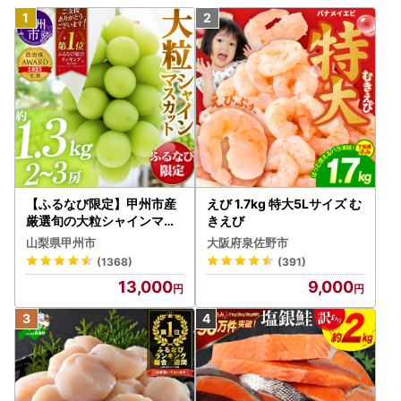
【ふるなび限定】甲州市産
えび 1.7kg 特大5Lサイズ む
厳選旬の大粒シャインマス
きえび
カット 約1.3kg 2～3房【2
山梨県甲州市
大阪府泉佐野市
026年発送】（MG）B12-
(1368)
(391)
472 FN-Limited-VO シャ
13,000
9,000
インマスカット フルーツ