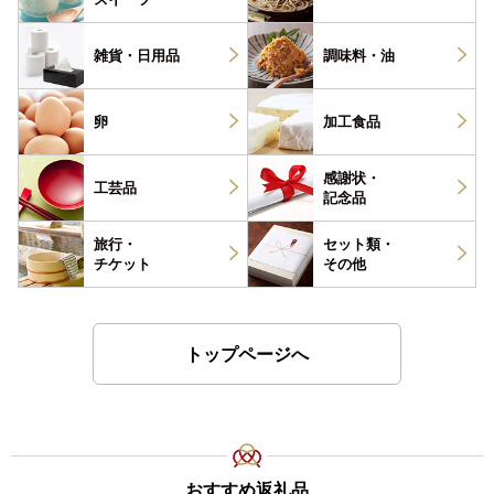
雑貨・
日用品
調味料・
油
卵
加工食品
感謝状・
工芸品
記念品
旅行・
セット類・
チケット
その他
トップページへ
おすすめ返礼品