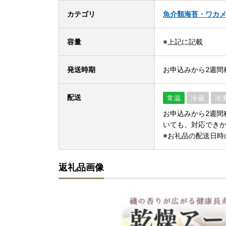
カテゴリ
魚介類
海苔・ワカ
容量
※上記に記載
発送時期
お申込みから2週間
配送
常温
冷蔵
冷
お申込みから2週間
いても、対応でき
※お礼品の配送日時
返礼品画像