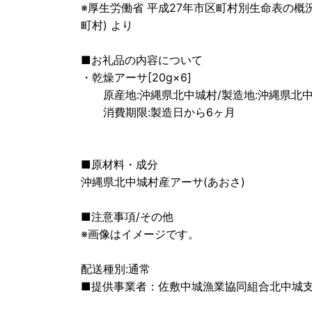
※厚生労働省 平成27年市区町村別生命表の概況
町村) より
■お礼品の内容について
・乾燥アーサ[20g×6]
原産地:沖縄県北中城村/製造地:沖縄県北中
消費期限:製造日から6ヶ月
■原材料・成分
沖縄県北中城村産アーサ(あおさ)
■注意事項/その他
※画像はイメージです。
配送種別:通常
■提供事業者：佐敷中城漁業協同組合北中城