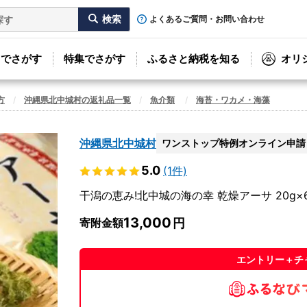
よくあるご質問・お問い合わせ
リでさがす
特集でさがす
ふるさと納税を知る
オリ
方
沖縄県北中城村の返礼品一覧
魚介類
海苔・ワカメ・海藻
沖縄県北中城村
ワンストップ特例オンライン申請
5.0
(1件)
干潟の恵み!北中城の海の幸 乾燥アーサ 20g×6
13,000
寄附金額
エントリー＋チ