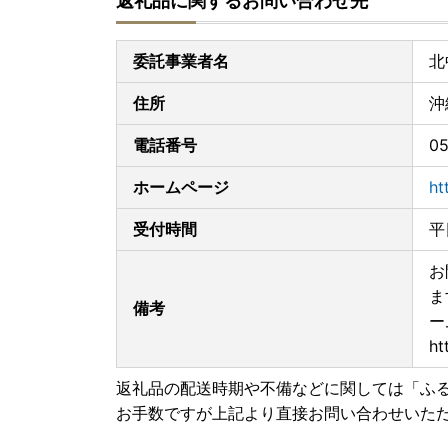
返礼品に関するお問い合わせ先
【ワンストップ特例申請書ダウンロードURL】
https://www.soumu.go.jp/main_content/00039
上記URLに、添付書類についてご紹介しておりま
委託事業者名
北
(外部サイトへ遷移します。個人情報の保護は遷移
住所
沖
◆送付先
〒901-2311
電話番号
05
沖縄県中頭郡北中城村字喜舎場 ４２６−２
企画振興課 地域振興係 宛
ホームページ
ht
受付時間
平
お
ま
備考
ー
ht
返礼品の配送時期や不備などに関しては「ふ
お手数ですが上記より直接お問い合わせいた