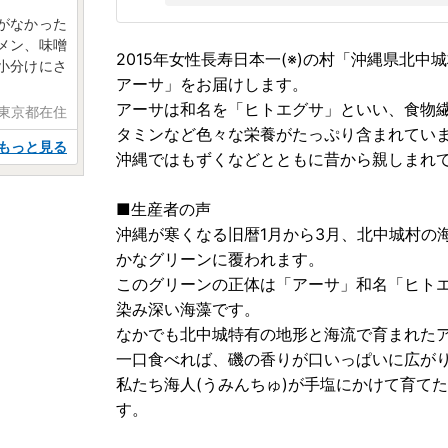
がなかった
メン、味噌
2015年女性長寿日本一(※)の村「沖縄県北
小分けにさ
アーサ」をお届けします。
アーサは和名を「ヒトエグサ」といい、食物
 東京都在住
タミンなど色々な栄養がたっぷり含まれてい
もっと見る
沖縄ではもずくなどとともに昔から親しまれ
■生産者の声
沖縄が寒くなる旧暦1月から3月、北中城村の
かなグリーンに覆われます。
このグリーンの正体は「アーサ」和名「ヒト
染み深い海藻です。
なかでも北中城特有の地形と海流で育まれた
一口食べれば、磯の香りが口いっぱいに広が
私たち海人(うみんちゅ)が手塩にかけて育てた
す。