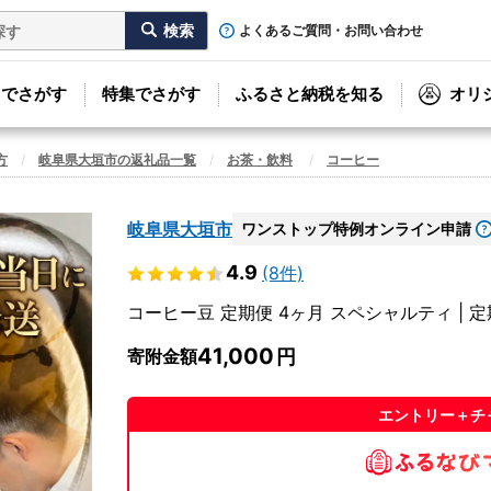
よくあるご質問・お問い合わせ
リでさがす
特集でさがす
ふるさと納税を知る
オリ
方
岐阜県大垣市の返礼品一覧
お茶・飲料
コーヒー
岐阜県大垣市
ワンストップ特例オンライン申請
4.9
(8件)
コーヒー豆 定期便 4ヶ月 スペシャルティ | 
41,000
寄附金額
エントリー＋チ