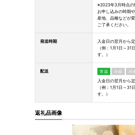
※2023年3月時点
お申し込みの時期
産地、品種などが
ご了承ください。
発送時期
入金日の翌月から
（例：1月1日～3
す。）
配送
常温
冷蔵
冷
入金日の翌月から
（例：1月1日～3
す。）
返礼品画像