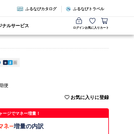
ふるなびカタログ
ふるなびトラベル
ジナルサービス
ログイン
お気に入り
カート
e
ま
自
定期便
お気に入りに登録
ャージでマネー増量！
増量の内訳