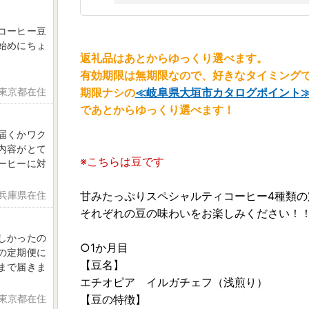
コーヒー豆
始めにちょ
返礼品はあとからゆっくり選べます。
有効期限は無期限なので、好きなタイミングで
 東京都在住
期限ナシの
≪岐阜県大垣市カタログポイント
であとからゆっくり選べます！
届くかワク
内容がとて
※こちらは豆です
ーヒーに対
 兵庫県在住
甘みたっぷりスペシャルティコーヒー4種類の
それぞれの豆の味わいをお楽しみください！
しかったの
○1か月目
の定期便に
【豆名】
まで届きま
エチオピア イルガチェフ（浅煎り）
 東京都在住
【豆の特徴】