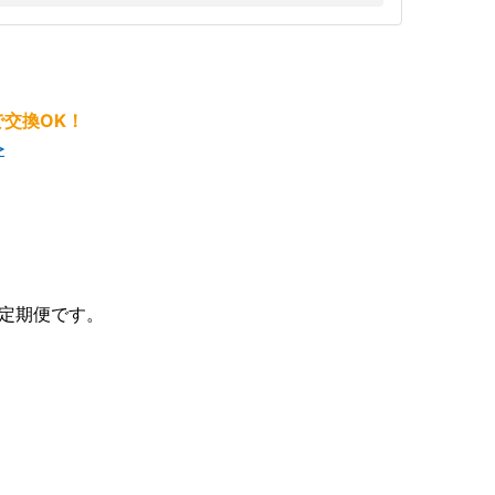
交換OK！
≫
定期便です。
！