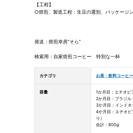
【工程】
○焙煎、製造工程：生豆の選別、パッケージ
発送：焙煎幸房“そら”
検索用：自家焙煎コーヒー 特別な一杯
カテゴリ
お茶・飲料
コーヒ
容量
1か月目：エチオピ
2か月目：ブラジル
3か月目：インドネ
4か月目：エチオピ
り）
合計：800g