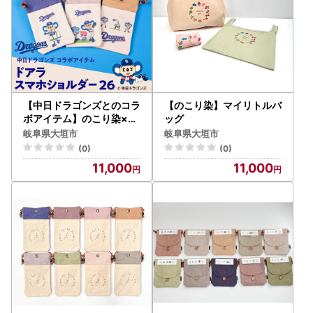
【中日ドラゴンズとのコラ
【のこり染】マイリトルバ
ボアイテム】のこり染×ド
ッグ
アラスマホショルダー26
岐阜県大垣市
岐阜県大垣市
ブルーベリー
(0)
(0)
11,000
11,000