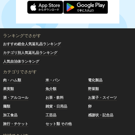
ランキングでさがす
おすすめ総合人気返礼品ランキング
カテゴリ別人気返礼品ランキング
人気自治体ランキング
カテゴリでさがす
肉・ハム類
米・パン
電化製品
果実類
魚介類
野菜類
酒・アルコール
お茶・飲料
お菓子・スイーツ
麺類
雑貨・日用品
卵
加工食品
工芸品
感謝状・記念品
旅行・チケット
セット類 その他