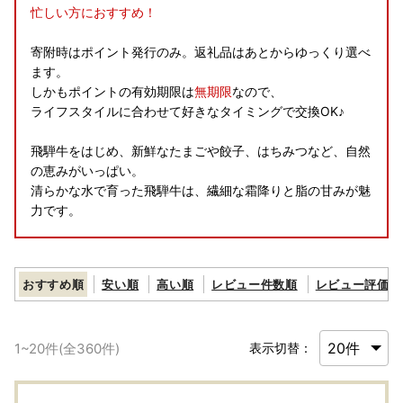
忙しい方におすすめ！
寄附時はポイント発行のみ。返礼品はあとからゆっくり選べ
ます。
しかもポイントの有効期限は
無期限
なので、
ライフスタイルに合わせて好きなタイミングで交換OK♪
飛騨牛をはじめ、新鮮なたまごや餃子、はちみつなど、自然
の恵みがいっぱい。
清らかな水で育った飛騨牛は、繊細な霜降りと脂の甘みが魅
力です。
岐阜県大垣市カタログ特産品一覧はこちら
おすすめ順
安い順
高い順
レビュー件数順
レビュー評価順
※お申込み＝返礼品発送ではなく「ふるなびカタログポイン
ト」の付与になります。
※寄附は10,000円から、会員登録（無料）が必要です。
1
~
20
件(全
360
件)
表示切替：
詳細はこちら