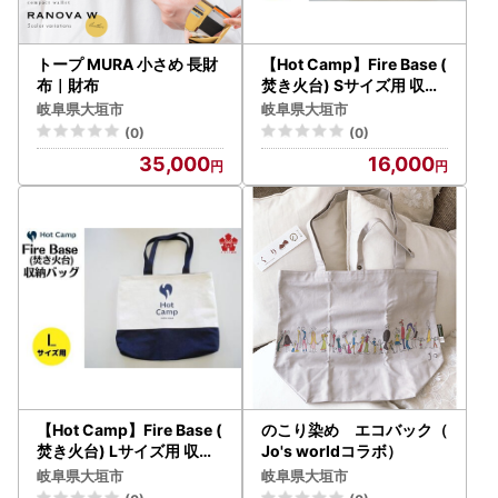
トープ MURA 小さめ 長財
【Hot Camp】Fire Base (
布｜財布
焚き火台) Sサイズ用 収納
リバーシブルバッグ
岐阜県大垣市
岐阜県大垣市
(0)
(0)
35,000
16,000
【Hot Camp】Fire Base (
のこり染め エコバック（
焚き火台) Lサイズ用 収納
Jo's worldコラボ）
リバーシブルバッグ
岐阜県大垣市
岐阜県大垣市