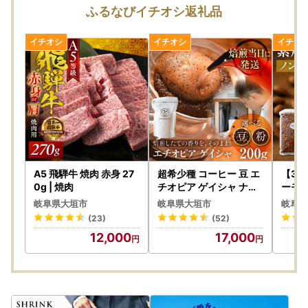
ふるなびイチオシ返礼品
A5 飛騨牛 焼肉 赤身 27
超希少種 コーヒー 豆 エ
【3回
0g | 焼肉
チオピア ゲイシャ ナチ
ーモン
ュラル 200g｜コーヒー
袋）
岐阜県大垣市
岐阜県大垣市
岐阜県
(23)
(52)
12,000
17,000