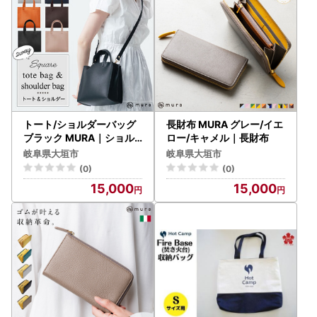
トート/ショルダーバッグ
長財布 MURA グレー/イエ
ブラック MURA｜ショル
ロー/キャメル｜長財布
ダー
岐阜県大垣市
岐阜県大垣市
(0)
(0)
15,000
15,000