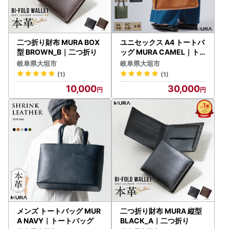
二つ折り財布 MURA BOX
ユニセックス A4 トートバ
型 BROWN_B｜二つ折り
ッグ MURA CAMEL｜ト
ートバッグ
岐阜県大垣市
岐阜県大垣市
(1)
(1)
10,000
30,000
メンズ トートバッグ MUR
二つ折り財布 MURA 縦型
A NAVY｜トートバッグ
BLACK_A｜二つ折り