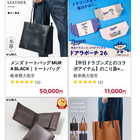
メンズ トートバッグ MUR
【中日ドラゴンズとのコラ
A BLACK｜トートバッグ
ボアイテム】のこり染×ド
アラポーチ26 ブルーベリ
岐阜県大垣市
岐阜県大垣市
ー
(3)
(1)
50,000
11,000