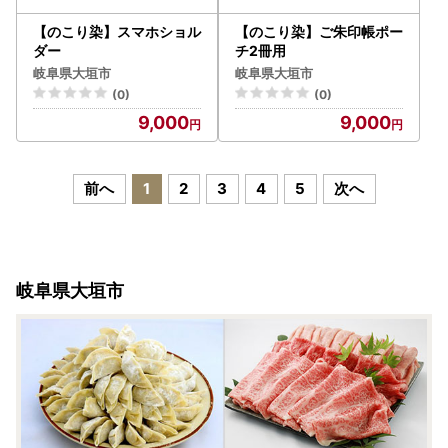
【のこり染】スマホショル
【のこり染】ご朱印帳ポー
ダー
チ2冊用
岐阜県大垣市
岐阜県大垣市
(0)
(0)
9,000
9,000
前へ
1
2
3
4
5
次へ
岐阜県大垣市