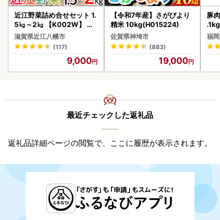
近江野菜詰め合せセット 1.
【令和7年産】さがびより
豚肉
5㎏～2㎏ 【K002W】 野
精米 10kg(H015224)
.1k
菜 旬 新鮮
滋賀県近江八幡市
佐賀県神埼市
福岡
(117)
(883)
9,000
19,000
最近チェックした返礼品
返礼品詳細ページの閲覧で、ここに履歴が表示されます。