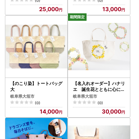
(0)
(0)
25,000
13,000
【のこり染】トートバッグ
【名入れオーダー】ハナリ
大
エ 誕生花とともに心に刻
むトートバッグ チャーム
岐阜県大垣市
岐阜県大垣市
付き
(0)
(0)
14,000
30,000