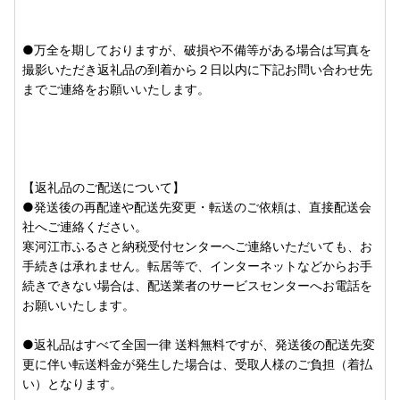
スへ通知いたします。
迷惑メール対策などでドメイン指定を行っている場合「@on
●万全を期しておりますが、破損や不備等がある場合は写真を
estop-lg.jp」の受信設定をお願いいたします。
撮影いただき返礼品の到着から２日以内に下記お問い合わせ先
までご連絡をお願いいたします。
■【重要なお知らせ】ヤマト運輸の荷物転送有料化のお知ら
せ■
ヤマト運輸の規定変更により、2023年6月1日（木）以降、
お荷物の送り状に記載されたご住所以外にお届け先を変更
【返礼品のご配送について】
（転送）する場合、転送費用（着払い）が発生いたします。
●発送後の再配達や配送先変更・転送のご依頼は、直接配送会
ご贈答用などご寄附者様と受取人様が異なる場合であって
社へご連絡ください。
も、受取人様に着払いでご負担いただくことになります。
寒河江市ふるさと納税受付センターへご連絡いただいても、お
お届け先住所をご入力の際には十分にご注意くださいますよ
手続きは承れません。転居等で、インターネットなどからお手
うお願いいたします。
続きできない場合は、配送業者のサービスセンターへお電話を
お願いいたします。
【詳細はヤマト運輸のＨＰをご確認くださいませ。】
【ヤマト運輸 重要なお知らせ】
●返礼品はすべて全国一律 送料無料ですが、発送後の配送先変
更に伴い転送料金が発生した場合は、受取人様のご負担（着払
い）となります。
■返礼品について■