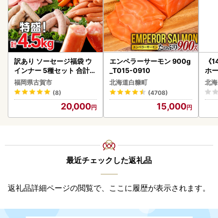
訳あり ソーセージ福袋 ウ
エンペラーサーモン 900g
《1
インナー 5種セット 合計4.
_T015-0910
ホ
5kg ソーセージ
( 
福岡県古賀市
北海道白糠町
北海
クラ
(8)
(4708)
贈答
20,000
15,000
御中
い 
ル 
02
最近チェックした返礼品
返礼品詳細ページの閲覧で、ここに履歴が表示されます。