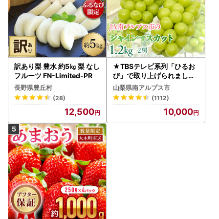
訳あり梨 豊水 約5㎏ 梨 なし
★TBSテレビ系列「ひるお
フルーツ FN-Limited-PR
び」で取り上げられました
！★＜2026年発送先行予
長野県豊丘村
山梨県南アルプス市
約＞絶品！南アルプス市産
(28)
(1112)
シャインマスカット1.2kg A
12,500
10,000
LPAA003 | 人気 山梨産 高
評価 ランキング おすすめ |