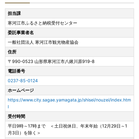
＜ふるなびマイページからの申請＞
「e-NINSHO」アプリを使用します。
担当課
【ワンストップ特例オンライン申請（e-NINSHO）の申請手
寒河江市ふるさと納税受付センター
順】
委託事業者名
＜ふるまどからの申請＞
一般社団法人 寒河江市観光物産協会
公的個人認証アプリ「IAM」を使用します。
ふるさと納税総合窓口「ふるまど」
住所
〒990-0523
山形県寒河江市八鍬川原919-8
※オンライン申請が受理している場合は、ワンストップ申請
電話番号
書のご返送は不要です。
0237-85-0124
ホームページ
▼ 紙の申請書を郵送の場合 ▼
申請書は必要情報を記載の上、添付書類とともに寄附の翌年
https://www.city.sagae.yamagata.jp/shisei/nouzei/index.htm
1月10日までに必着となるようご返送ください。
l
受付時間
＜ワンストップ特例申請書の送付先＞
平日9時～17時まで ＜土日祝休日、年末年始（12月29日～1
〒990-0523
月3日）を除く＞
山形県寒河江市八鍬河原919-8