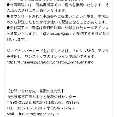
ーまでご連絡くださいますようお願いいたします。
●到着確認には、簡易書留等でのご提出を推奨いたします。そ
の場合の送料は自己負担となります。
●ダウンロードされた申請書をご提出いただいた場合、寒河江
■偽サイトにご注意ください！■
市から郵送したものが行き違いで配達となることがあります。
寒河江市のふるさと納税サイトをコピーした偽サイトが複数
●受付完了のご連絡は寄附申込時に登録されたメールアドレス
発見されております。
へ通知いたします。「@onestop-lg.jp」が受信できる設定をお
インターネットからご寄附の際には十分にご注意いただきま
願いします。
すようお願いいたします。
◎マイナンバーカードをお持ちの方は、「e-NINSHO」アプリ
を使用し、ワンストップのオンライン申請ができます。
■個人情報について■
https://furunavi.jp/c/about_onestop_online_eninsho
お寄せいただいた個人情報は、山形県寒河江市が寄附金の受
付、入金及び使い道に係る確認・連絡及び返礼品発送等に利
用するものであり、それ以外の目的で使用するものではあり
ません。
【お問い合わせ先・書類の送付先】
お礼の品は協力事業者から直接発送いたします。発送のため
山形県寒河江市ふるさと納税受付センター
に協力事業者にも氏名・住所・電話番号の情報を提供してお
〒990-0523 山形県寒河江市八鍬川原919-8
ります。協力事業者よりご連絡をさせていただく場合もござ
TEL：0237-85-0124 ＜平日9時～17時＞
いますので、予めご了承ください。
MAIL：furusato@sagae-city.jp