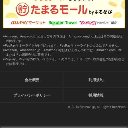
Amazon、Amazon.co.jpおよびそのロゴは、Amazon.com,Inc.またはその関連会社
の商標です。
PayPayマネーライトが付与されます。PayPayマネーライトの出金はできません。
Amazon、Amazon.co.jp、Amazon Payおよびそれらのロゴは、Amazon.com, Inc.
またはその関連会社の商標です。
PayPay、PayPayのロゴ、ペイペイ、Ｐのロゴは、LINEヤフー株式会社の登録商標ま
たは商標です。
会社概要
利用規約
プライバシーポリシー
採用情報
© 2014 furunavi.jp, All Rights Reserved.