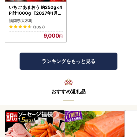
いちご あまおう 約250g×4
P 計1000g 【2027年1月～
4月に順次出荷予定】いち
福岡県大木町
ご CB223
(1057)
9,000
ランキングをもっと見る
おすすめ返礼品