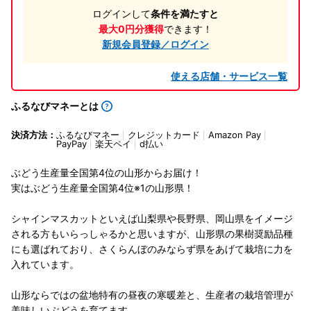
ログインして
条件を満たすと
最大0円分獲得
できます！
新規会員登録／ログイン
使える店舗・サービス一覧
ふるなびマネーとは
決済方法：
ふるなびマネー
クレジットカード
Amazon Pay
PayPay
楽天ペイ
d払い
ぶどう生産量全国第4位の山形からお届け！
実はぶどう生産量全国第4位※1の山形県！
シャインマスカットといえば山梨県や長野県、岡山県をイメージ
される方もいらっしゃるかと思いますが、山形県の果樹奨励品種
にも選ばれており、さくらんぼのみならず県をあげて栽培に力を
入れています。
山形ならではの盆地特有の昼夜の寒暖差と、生産者の栽培管理が
美味しいぶどうを育てます。