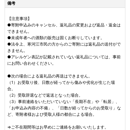
寒河江市ふるさと納税受付センター
備考
［申請書の記載内容に変更・誤り等がある場合］
【注意事項】
寒河江市からお送りする申請書には、お申込みの際に【寄附
●寄附申込みのキャンセル、返礼品の変更および返品・返金は
者情報】にご入力いただいた氏名・ご住所等の情報が印字さ
できません。
れております。変更・誤り等がございましたら、二重線と訂
●未成年者への酒類の販売は固くお断りしています。
正印で訂正のうえ、ご返送ください。
●法令上、寒河江市民の方からのご寄附には返礼品の送付がで
きません。
※注意事項※
●アレルゲン表記が記載されていない返礼品については、事前
○申請書ご訂正および、変更届出書・オンライン申請時の住
にお問い合わせください。
所変更による返礼品のご送付先変更はお受けできません。別
途寒河江市ふるさと納税受付センターにご連絡ください。
●次の場合による返礼品の再送はできません。
（1）お受取り後、日数が経ってから傷みや劣化が生じた場
○オンライン申請や、ダウンロードされた申請書のご提出
合。
が、寒河江市からのワンストップ申請書等のご郵送と入れ違
（2）受取辞退などで返送となった場合。
いとなる場合があります。予めご了承ください。
（3）事前連絡をいただいていない「長期不在」や「転居」、
「お申込み内容の不備」、「日数が経ってからのお受取り」な
○複数回ご寄附をいただいている場合は、ご寄附ごとに申請
ど、寄附者様および受取人様の都合による場合。
のお手続きが必要です。
⇒ご不在期間等はお早めにご連絡をお願いいたします。
○受付完了のご連絡は寄附申込時に登録されたメールアドレ