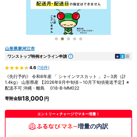
山形県寒河江市
ワンストップ特例オンライン申請
e
ま
自
4.6
(16件)
《先行予約》 令和8年産 「 シャインマスカット 」 2～3房（計
1.4kg） 山形県産 【2026年9月中旬頃～10月下旬頃発送予定】※
配送不可 沖縄・離島 018-B-MM022
18,000
寄附金額
エントリー＋チャージでマネー増量！
増量の内訳