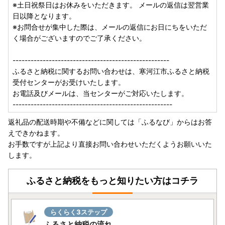
※土日祝祭日はお休みをいただきます。 メールの返信は翌営業
日以降となります。
【ご連絡先】
※お問合せが集中した際は、メールの返信にお日にちをいただ
山形県寒河江市 ふるさと納税受付センター
く場合がございますのでご了承ください。
〒990-0523
山形県寒河江市八鍬川原919-8
----------------------------------------------------
TEL：0237-85-0124 （平日9時～17時）
ふるさと納税に関するお問い合わせは、寒河江市ふるさと納税
MAIL：furusato@sagae-city.jp
受付センターがお受けいたします。
＜土日祝休日、年末年始を除く＞
お電話及びメールは、当センターがご対応いたします。
-----------------------------------------------------
--------------------------------------------------------------
ふるさと納税に関するお問い合わせは、
返礼品の配送時期や不備などに関しては「ふるなび」からはお答
寒河江市ふるさと納税受付センターがお受けいたします。
えできかねます。
お電話及びメールは、当センターがご対応いたします。
お手数ですが上記より直接お問い合わせいただくようお願いいた
--------------------------------------------------------------
します。
ふるさと納税をもっと知りたい方はコチラ
らくらく3ステップ
ふるさと納税の流れ