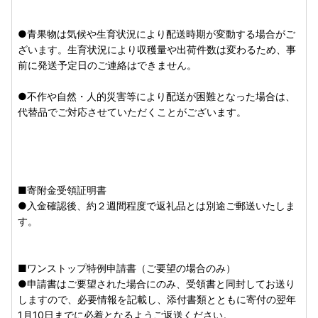
・配送時期は各返礼品ページの【配送】欄をご確認くださ
い。お申込みが集中した場合、お届けまでに通常よりもお時
●青果物は気候や生育状況により配送時期が変動する場合がご
間をいただきます。
ざいます。生育状況により収穫量や出荷件数は変わるため、事
・「〇月発送」等と記載されている返礼品は、配送時期をず
前に発送予定日のご連絡はできません。
らしたりすることはできません。
・青果物は気候や生育状況により配送時期が変動する場合が
●不作や自然・人的災害等により配送が困難となった場合は、
ございます。生育状況により収穫量・発送件数は変わるた
代替品でご対応させていただくことがございます。
め、
事前に具体的な発送予定日を申し上げることは出来ませ
んのでご了承くださいませ。
・画像はイメージです。実際とは異なる場合があります。
・返礼品によっては申込数量に限りがあります。
・お礼の品は、年間複数回の寄附でもお送りします。
■寄附金受領証明書
・ふるさと納税をされた方が受取られた返礼品については、
●入金確認後、約２週間程度で返礼品とは別途ご郵送いたしま
一時所得として課税対象となる場合があります。
す。
【ご不在予定や返礼品のご送付先に変更がある場合】
お早めにご連絡いただければ「不在日を避けてのご配送」や
■ワンストップ特例申請書（ご要望の場合のみ）
「返礼品送付先のご変更」等を承っております。
●申請書はご要望された場合にのみ、受領書と同封してお送り
返礼品のお届けにあたり、ご不在予定や返礼品送付先のご変
しますので、必要情報を記載し、添付書類とともに寄付の翌年
更等のご連絡は、お早めに寒河江市ふるさと納税受付センタ
1月10日までに必着となるようご返送ください。