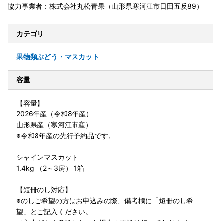
協力事業者：株式会社丸松青果（山形県寒河江市日田五反89）
カテゴリ
果物類
ぶどう・マスカット
容量
【容量】
2026年産（令和8年産）
山形県産（寒河江市産）
※令和8年産の先行予約品です。
シャインマスカット
1.4kg （2～3房） 1箱
【短冊のし対応】
※のしご希望の方はお申込みの際、備考欄に「短冊のし希
望」とご記入ください。