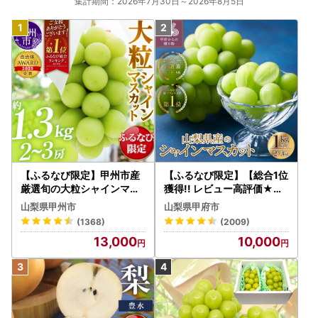
集計期間：2026年7月30日～2026年8月5日
【ふるなび限定】甲州市産
【ふるなび限定】【総合1位
厳選旬の大粒シャインマス
獲得!! レビュー高評価★】
カット 約1.3kg 2～3房【2
〈2026年度配送分〉山梨
山梨県甲州市
山梨県甲府市
026年発送】（MG）B12-
県産 シャインマスカット 2
(1368)
(2009)
472 FN-Limited-VO シャ
～3房（1.0kg以上）シャイ
13,000
10,000
インマスカット フルーツ
ン フルーツ FN-Limited-S
P