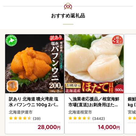
おすすめ返礼品
訳あり 北海道 噴火湾産 塩
＼漁業者応援品／根室海鮮
銀鮭
水 バフンウニ 100g 2パッ
市場[直送]お刺身用ほたて
kg 
ク 計200g 《アフター保証
貝柱500g A-28002
北海道伊達市
北海道根室市
宮城
付き》うに ウニ 雲丹 海鮮
(39)
(3442)
海の幸 魚介類 ウニ丼 お寿
28,000
14,000
司 濃厚 無添加 産地直送 お
取り寄せ 山村水産 送料無