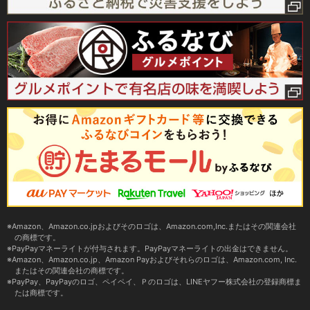
Amazon、Amazon.co.jpおよびそのロゴは、Amazon.com,Inc.またはその関連会社
の商標です。
PayPayマネーライトが付与されます。PayPayマネーライトの出金はできません。
Amazon、Amazon.co.jp、Amazon Payおよびそれらのロゴは、Amazon.com, Inc.
またはその関連会社の商標です。
PayPay、PayPayのロゴ、ペイペイ、Ｐのロゴは、LINEヤフー株式会社の登録商標ま
たは商標です。