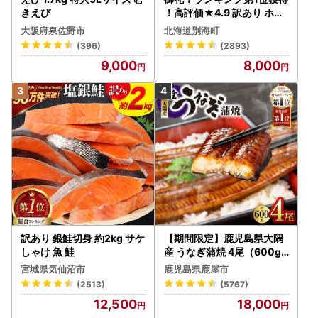
きえび
！高評価★4.9 訳あり ホタ
テ 400g（ほたて 帆立 貝柱
大阪府泉佐野市
北海道別海町
冷凍 ）
(396)
(2893)
9,000
8,000
訳あり 銀鮭切身 約2kg サケ
【期間限定】鹿児島県大隅
しゃけ 魚 鮭
産 うなぎ蒲焼 4尾（600g
） KN007-004-04-cp18
宮城県気仙沼市
鹿児島県鹿屋市
うなぎ 鰻 魚 惣菜 総菜
(2513)
(5767)
12,500
18,000