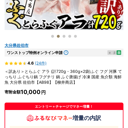
大分県佐伯市
ワンストップ特例オンライン申請
e
ま
自
4.6
(24件)
＜訳あり＞とらふぐ アラ (計720g・360g×2袋)ふぐ フグ 河豚 て
っちり ふぐちり鍋 フグチリ 鍋 ふぐ唐揚げ 冷凍 国産 魚介類 海鮮
魚 大分県 佐伯市【AB98】【柳井商店】
10,000
寄附金額
エントリー＋チャージでマネー増量！
増量の内訳