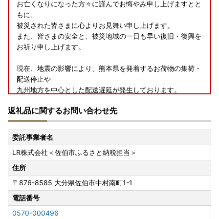
お亡くなりになった方々に謹んでお悔やみ申し上げますとと
もに、
被災された皆さまに心よりお見舞い申し上げます。
また、皆さまの安全と、被災地域の一日も早い復旧・復興を
お祈り申し上げます。
現在、地震の影響により、熊本県を発着するお荷物の集荷・
配送停止や
九州地方を中心とした配送遅延が発生しております。
お届けまで通常よりお時間をいただく場合がございますの
返礼品に関するお問い合わせ先
で、
何卒ご理解賜りますようお願い申し上げます。
委託事業者名
LR株式会社＜佐伯市ふるさと納税担当＞
【お盆期間中の対応についてのご案内】
お荷物のお受け取りがお盆期間中にかかる恐れがあるため、
住所
一部お品を除き、8/6(木)～8/15(土)の発送は控えさせてい
〒876-8585
大分県佐伯市中村南町1-1
ただきます。
※一部返礼品は期間中も出荷いたしますので、お受け取りを
電話番号
お願いいたします。
0570-000496
※お盆期間中は発送を控えさせていただきます。納期通り届