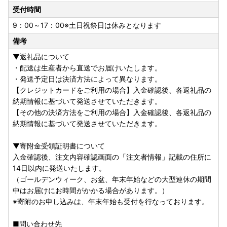
受付時間
かない可能性があることをご了承ください。
※ご入金を確認してから各返礼品の配送時期が8/6前後の場
9：00～17：00※土日祝祭日は休みとなります
合は、8/16以降の発送になる可能性もございます。予めご了
備考
承ください。
▼返礼品について
・配送は生産者から直送でお届けいたします。
・発送予定日は決済方法によって異なります。
【クレジットカードをご利用の場合】入金確認後、各返礼品の
納期情報に基づいて発送させていただきます。
【その他の決済方法をご利用の場合】入金確認後、各返礼品の
納期情報に基づいて発送させていただきます。
▼寄附金受領証明書について
入金確認後、注文内容確認画面の「注文者情報」記載の住所に
14日以内に発送いたします。
（ゴールデンウィーク、お盆、年末年始などの大型連休の期間
中はお届けにお時間がかかる場合があります。）
※寄附のお申し込みは、年末年始も受付を行なっております。
■問い合わせ先