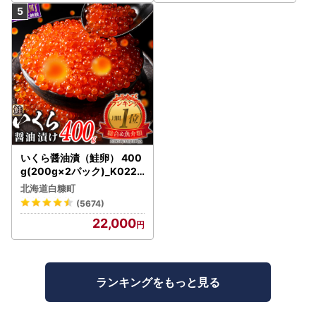
いくら醤油漬（鮭卵） 400
g(200g×2パック)_K022-
1676
北海道白糠町
(5674)
22,000
ランキングをもっと見る