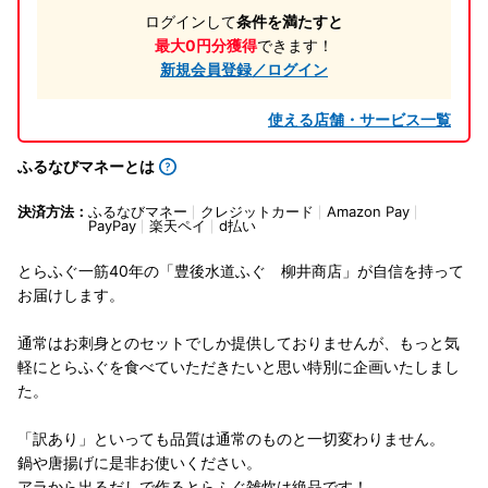
ログインして
条件を満たすと
最大0円分獲得
できます！
新規会員登録／ログイン
使える店舗・サービス一覧
ふるなびマネーとは
決済方法：
ふるなびマネー
クレジットカード
Amazon Pay
PayPay
楽天ペイ
d払い
とらふぐ一筋40年の「豊後水道ふぐ 柳井商店」が自信を持って
お届けします。
通常はお刺身とのセットでしか提供しておりませんが、もっと気
軽にとらふぐを食べていただきたいと思い特別に企画いたしまし
た。
「訳あり」といっても品質は通常のものと一切変わりません。
鍋や唐揚げに是非お使いください。
アラから出るだしで作るとらふぐ雑炊は絶品です！