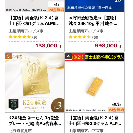
【置物】純金製(Ｋ２４) 富
≪寄附金額改定≫【置物】
士山延べ棒1グラム ALPBK1
純金 24K 10g 甲州 純金 レ
80
プリカ 武田氏時代 の 貨幣 A
山梨県南アルプス市
山梨県南アルプス市
LPBK095
(9)
(39)
138,000
998,000
K24 純金 きーたん 3g 記念
【置物】純金製(Ｋ２４) 富
プレート 七輪 高Au含有率 (
士山延べ棒0.3グラム ALPB
受注生産 24金 ゴールド コ
K193
北海道北見市
山梨県南アルプス市