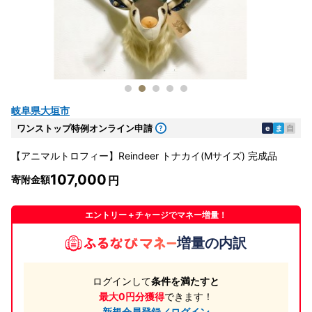
岐阜県大垣市
ワンストップ特例オンライン申請
e
ま
自
【アニマルトロフィー】Reindeer トナカイ(Mサイズ) 完成品
107,000
寄附金額
エントリー＋チャージでマネー増量！
増量の内訳
ログインして
条件を満たすと
最大0円分獲得
できます！
新規会員登録／ログイン