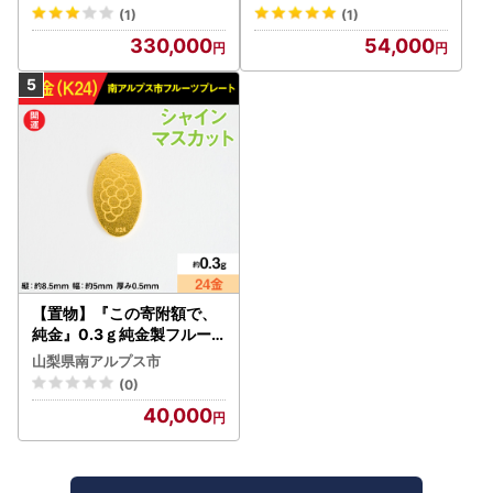
レクション )【220-0236
(1)
(1)
】
330,000
54,000
【置物】『この寄附額で、
純金』0.3ｇ純金製フルー
ツプレート【ブドウ ・マス
山梨県南アルプス市
カット】 ALPBK190
(0)
40,000