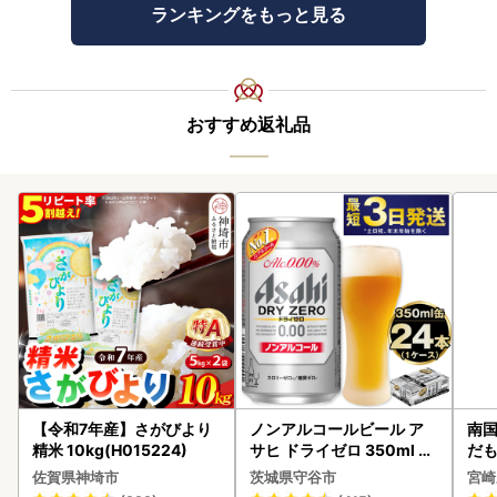
ランキングをもっと見る
おすすめ返礼品
【令和7年産】さがびより
ノンアルコールビール ア
南国
精米 10kg(H015224)
サヒ ドライゼロ 350ml 24
だも
本 ノンアル ビール asashi
ス【
佐賀県神埼市
茨城県守谷市
宮崎
守谷市