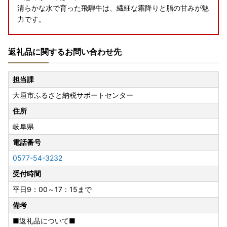
清らかな水で育った飛騨牛は、繊細な霜降りと脂の甘みが魅
力です。
岐阜県大垣市カタログ特産品一覧はこちら
返礼品に関するお問い合わせ先
※お申込み＝返礼品発送ではなく「ふるなびカタログポイン
ト」の付与になります。
担当課
※寄附は10,000円から、会員登録（無料）が必要です。
大垣市ふるさと納税サポートセンター
詳細はこちら
住所
岐阜県
電話番号
0577-54-3232
受付時間
平日9：00～17：15まで
備考
■返礼品について■