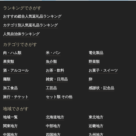
ランキングでさがす
おすすめ総合人気返礼品ランキング
カテゴリ別人気返礼品ランキング
人気自治体ランキング
カテゴリでさがす
肉・ハム類
米・パン
電化製品
果実類
魚介類
野菜類
酒・アルコール
お茶・飲料
お菓子・スイーツ
麺類
雑貨・日用品
卵
加工食品
工芸品
感謝状・記念品
旅行・チケット
セット類 その他
地域でさがす
地域一覧
北海道地方
東北地方
関東地方
中部地方
近畿地方
中国地方
四国地方
九州地方