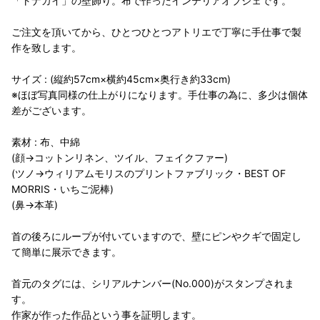
「トナカイ」の壁飾り。布で作ったインテリアオブジェです。
ご注文を頂いてから、ひとつひとつアトリエで丁寧に手仕事で製
作を致します。
サイズ : (縦約57cm×横約45cm×奥行き約33cm)
※ほぼ写真同様の仕上がりになります。手仕事の為に、多少は個体
差がございます。
素材 : 布、中綿
(顔→コットンリネン、ツイル、フェイクファー)
(ツノ→ウィリアムモリスのプリントファブリック・BEST OF
MORRIS・いちご泥棒)
(鼻→本革)
首の後ろにループが付いていますので、壁にピンやクギで固定し
て簡単に展示できます。
首元のタグには、シリアルナンバー(No.000)がスタンプされま
す。
作家が作った作品という事を証明します。