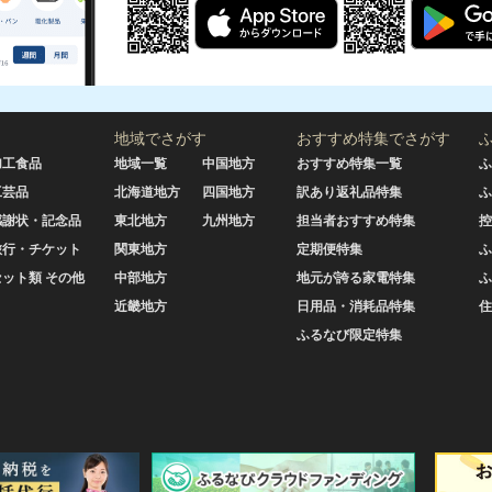
地域でさがす
おすすめ特集でさがす
加工食品
地域一覧
中国地方
おすすめ特集一覧
ふ
工芸品
北海道地方
四国地方
訳あり返礼品特集
ふ
感謝状・記念品
東北地方
九州地方
担当者おすすめ特集
控
旅行・チケット
関東地方
定期便特集
ふ
セット類 その他
中部地方
地元が誇る家電特集
ふ
近畿地方
日用品・消耗品特集
住
ふるなび限定特集