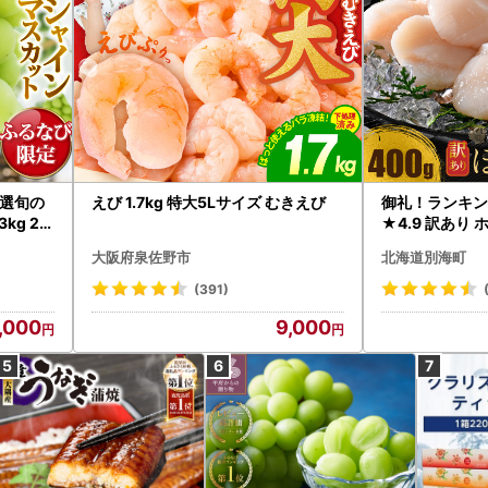
選旬の
えび 1.7kg 特大5Lサイズ むきえび
御礼！ランキン
kg 2
★4.9 訳あり 
B12-
帆立 貝柱 冷凍 
大阪府泉佐野市
北海道別海町
インマス
(391)
,000
9,000