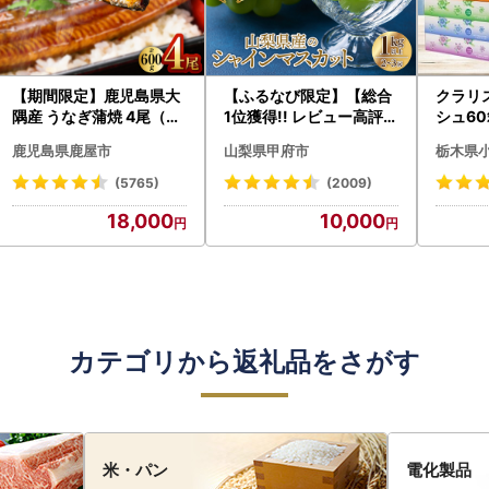
【期間限定】鹿児島県大
【ふるなび限定】【総合
クラリ
隅産 うなぎ蒲焼 4尾（60
1位獲得!! レビュー高評価
シュ60
0g） KN007-004-04-
★】〈2026年度配送分
0枚))
鹿児島県鹿屋市
山梨県甲府市
栃木県
cp18 うなぎ 鰻 魚 惣菜 総
〉山梨県産 シャインマス
ト)【
菜
カット 2～3房（1.0kg以
・沖縄県
(5765)
(2009)
上）シャイン フルーツ F
18,000
10,000
N-Limited-SP
カテゴリから返礼品をさがす
米・パン
電化製品