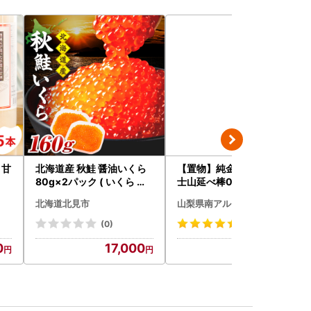
 甘
北海道産 秋鮭 醤油いくら
【置物】純金製(Ｋ２４) 富
80g×2パック ( いくら イ
士山延べ棒0.3グラム ALP
クラ 魚卵 鮭 サケ さけ 鮭い
BK193
北海道北見市
山梨県南アルプス市
くら 醤油漬け パック 北海
道産 ふるさと納税 秋鮭 )【
(0)
(1)
233-0002】
0
17,000
54,000