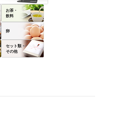
お茶・
飲料
卵
セット類・
その他