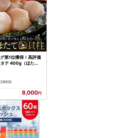
グ第1位獲得！高評価
ホタテ 400g（ほたて
）
(2893)
8,000