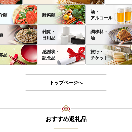
酒・
介類
野菜類
アルコール
雑貨・
調味料・
類
日用品
油
感謝状・
旅行・
芸品
記念品
チケット
トップページへ
おすすめ返礼品