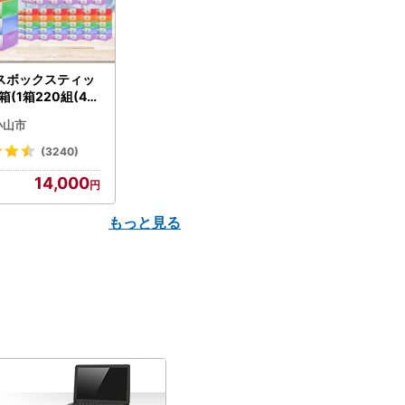
スボックスティッ
箱(1箱220組(44
(5個入り×12セッ
小山市
配送不可地域：離島
】【1256759】
(3240)
14,000
もっと見る