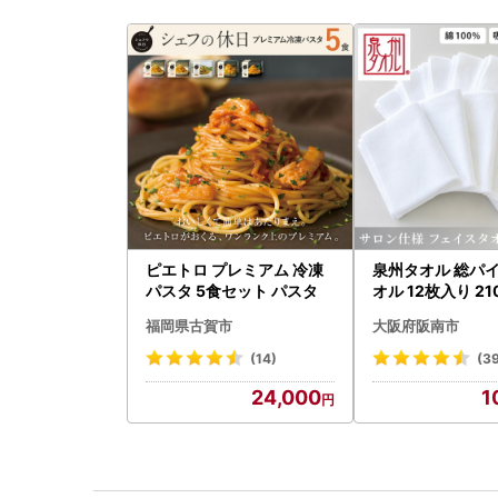
ピエトロ プレミアム 冷凍
泉州タオル 総パイ
パスタ 5食セット パスタ
オル 12枚入り 21
福岡県古賀市
大阪府阪南市
(14)
(3
24,000
1