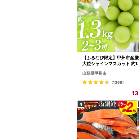
【ふるなび限定】甲州市産厳
大粒シャインマスカット 約1.3
～3房【2026年発送】（MG）
山梨県甲州市
472 FN-Limited-VO シャ
カット フルーツ
(1369)
13