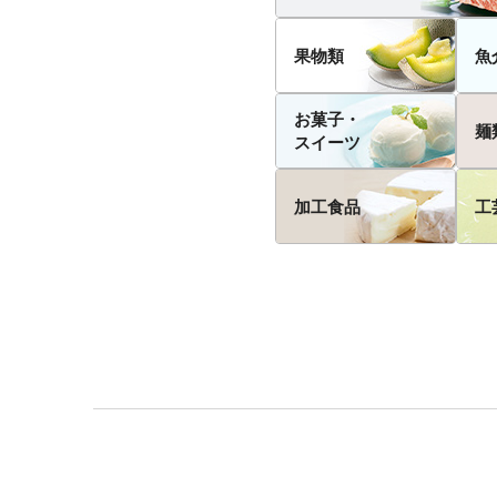
果物類
魚
お菓子・
麺
スイーツ
加工食品
工