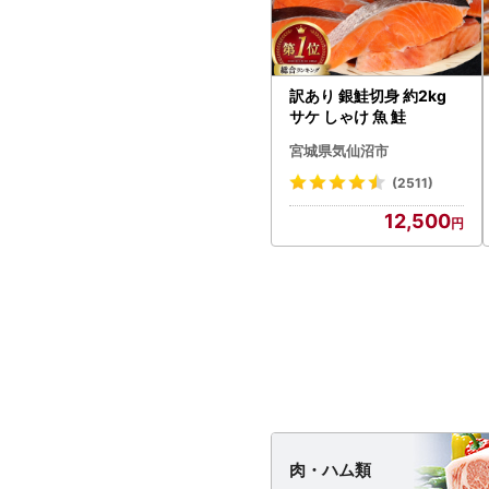
訳あり 銀鮭切身 約2kg
サケ しゃけ 魚 鮭
宮城県気仙沼市
(2511)
12,500
肉・
ハム類