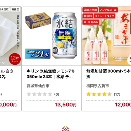
ル 白タ
キリン 氷結無糖レモン7％
無添加甘酒 900ml×5本
0匁
350ml×24本｜氷結 チュ
酒
ーハイ 仙台市
宮城県仙台市
福岡県古賀市
9)
(0)
(17)
0,000
13,500
12,00