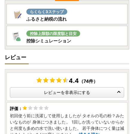
また、お電話も大変混み合っておりご迷惑をおかけしており
ますが、何卒よろしくお願い申し上げます。
らくらく3ステップ
▼お問い合わせ先
ふるさと納税の流れ
【寄附申込・書類・返礼品に関すること】
泉佐野ふるさと納税事務局
控除上限額の限度額と目安
電話：072-468-6120（9:00～17:00 ※土日祝・年末年始
控除シミュレーション
を除く）
メール：izumisano-furusato@home-tax.jp
【ワンストップ特例申請に関すること】
レビュー
泉佐野市ふるさと納税ワンストップ申請係
電話：050-3100-1726（9:00～18:00 ※土日祝・年末年始
を除く）
4.4
メール：support@furusato-izumisano.jp
（74件）
レビューを非表示にする
▼泉佐野市ふるさと納税特設サイト「さのちょく」
よくあるご質問
https://furusato-izumisano.jp/faq/index.
php（※外部サイトへ遷移します）
お問い合わせフォーム
https://furusato-izumisano.jp/con
初回使う前に洗濯して使用しましたが タオルの毛の粉？みた
tact/（※外部サイトへ遷移します）
いなものが 身体につきました。 1回しか洗っていないからか
と何度も多めの水で洗い使いました。 若干身体につく量は減