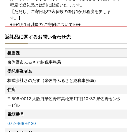
程度で返礼品とは別に郵送いたします。
【ただし、ご寄附お申込多数の際は1か月程度を要しま
す。】
※※※1月1日以降の ご寄附について※※※
【寄附金受領証明書・ワンストップ特例申請書類】につきま
返礼品に関するお問い合わせ先
しては
2月から発送いたします。
■返礼品について■
担当課
▼申込前
泉佐野市ふるさと納税事務局
発送予定につきましては、お選びいただく返礼品により異な
ります。各返礼品詳細ページの「配送」欄に記載しておりま
委託事業者名
すので、ご確認の上お申し込みください。なお、11～12月は
株式会社さのたす（泉佐野ふるさと納税事務局）
お申し込みが集中するため、返礼品のお届けまでにお時間を
要しますことをあらかじめご了承の上お申し込みいただきま
住所
すようお願いいたします。
〒598-0012
大阪府泉佐野市高松東1丁目10-37 泉佐野センタ
また、返礼品をお受け取りいただけないご不在期間等がござ
ービル
いましたら、備考欄にご入力いただくか、お問い合わせ先ま
電話番号
でご連絡ください。ただし、お届け時期の指定等のご要望に
つきましては対応いたしかねますのであらかじめご了承くだ
072-468-6120
さい。