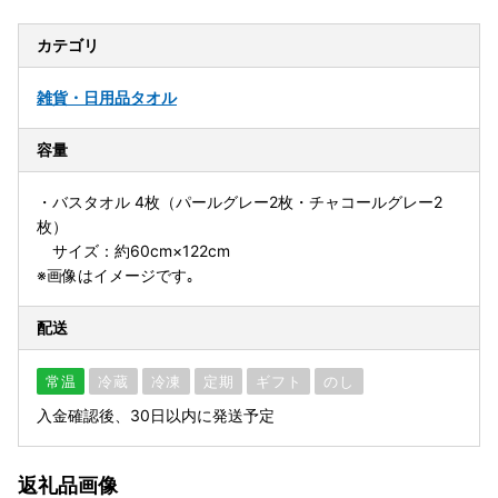
カテゴリ
雑貨・日用品
タオル
容量
・バスタオル 4枚（パールグレー2枚・チャコールグレー2
枚）
サイズ：約60cm×122cm
※画像はイメージです｡
配送
常温
冷蔵
冷凍
定期
ギフト
のし
入金確認後、30日以内に発送予定
返礼品画像