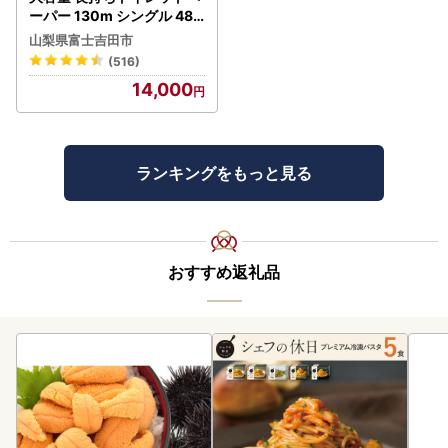
ーパー 130m シングル 48R
芯なし 3倍巻 トイレット
山梨県富士吉田市
(516)
14,000
ランキングをもっと見る
おすすめ返礼品