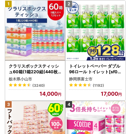
クラリスボックスティッシ
トイレットペーパー ダブル
ュ60箱(1箱220組(440枚))
96ロール トイレット[sf00
(5個入り×12セット)【配送
1-012]
栃木県小山市
静岡県富士市
不可地域：離島・沖縄県】
(3240)
(1192)
【1256759】
14,000
17,000