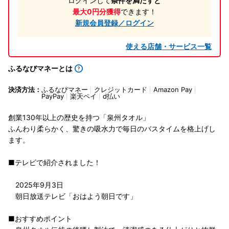
ログインして
条件を満たすと
最大0円分獲得
できます！
新規会員登録／ログイン
使える店舗・サービス一覧
ふるなびマネーとは
決済方法：
ふるなびマネー
クレジットカード
Amazon Pay
PayPay
楽天ペイ
d払い
創業130年以上の歴史を持つ「泉州タオル」
ふんわり柔らかく、驚きの吸水力で毎日のバスタイムを格上げし
ます。
■テレビで紹介されました！
2025年9月3日
朝日放送テレビ「おはよう朝日です」
■おすすめポイント