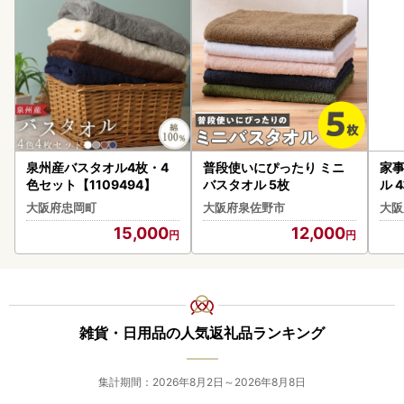
泉州産バスタオル4枚・4
普段使いにぴったり ミニ
家
色セット【1109494】
バスタオル 5枚
ル 
大阪府忠岡町
大阪府泉佐野市
大阪
15,000
12,000
雑貨・日用品の人気返礼品ランキング
集計期間：2026年8月2日～2026年8月8日