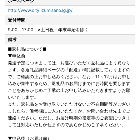
ホームページ
▼申込後（お届け前）
返礼品の発送時には、ご登録のメールアドレス宛てに発送開
http://www.city.izumisano.lg.jp/
始案内のメールをお送りしております。
受付時間
寄附者様のご都合により返礼品が発送元事業者へ返品された
9:00～17:00 ※土日祝・年末年始を除く
場合は再送いたしかねますので、お早めにお受け取りいただ
きますようお願いいたします。
備考
また、返礼品のお届け先変更をご希望の方は、下記のお問い
■返礼品について■
合わせ先までご連絡いただきますようお願いいたします。
▼申込前
なお、返礼品の発送準備中のためご連絡いただくタイミング
発送予定につきましては、お選びいただく返礼品により異なり
により対応いたしかねる場合がございますので、あらかじめ
ます。各返礼品詳細ページの「配送」欄に記載しておりますの
ご了承ください。
で、ご確認の上お申し込みください。なお、11～12月はお申し
▼お届け後
込みが集中するため、返礼品のお届けまでにお時間を要します
返礼品のお受け取り後はすぐに中身や状態をご確認いただ
ことをあらかじめご了承の上お申し込みいただきますようお願
き、万が一不具合等がございましたら、大変お手数ではござ
いいたします。
いますがお問い合わせ先まで画像を添付の上ご連絡いただき
また、返礼品をお受け取りいただけないご不在期間等がござい
ますようお願い申し上げます。
ましたら、備考欄にご入力いただくか、お問い合わせ先までご
なお、お受け取りからお日にちが経過した後のご連絡につき
連絡ください。ただし、お届け時期の指定等のご要望につきま
ましては対応いたしかねる場合がございますのであらかじめ
しては対応いたしかねますのであらかじめご了承ください。
ご了承ください。
▼申込後（お届け前）