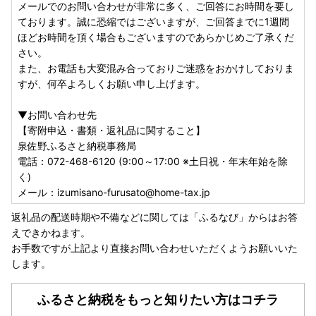
メールでのお問い合わせが非常に多く、ご回答にお時間を要し
https://iam-jpki.jp/lp/iam-furumado/（（※外部サイトへ
ております。誠に恐縮ではございますが、ご回答までに1週間
遷移します）
ほどお時間を頂く場合もございますのであらかじめご了承くだ
▼申請書送付先
さい。
泉佐野市ふるさと納税ワンストップ申請係
また、お電話も大変混み合っておりご迷惑をおかけしておりま
〒885-0078 宮崎県都城市宮丸町3070-1
すが、何卒よろしくお願い申し上げます。
※泉佐野市ではワンストップ特例申請関連業務を外部委託し
ております。
▼お問い合わせ先
※注意事項※
【寄附申込・書類・返礼品に関すること】
・ワンストップ特例申請の期限（必着）はご寄附翌年の1月1
泉佐野ふるさと納税事務局
0日です。
電話：072-468-6120 (9:00～17:00 ※土日祝・年末年始を除
・複数回ご寄附をいただいている場合は、ご寄附ごとに申請
く)
のお手続きが必要です。
メール：izumisano-furusato@home-tax.jp
・当市専用の申請書以外の受付完了までにはお時間をいただ
きますので、当市よりお送りしております申請書類をご利用
返礼品の配送時期や不備などに関しては「ふるなび」からはお答
ください。
えできかねます。
■問い合わせについて■
お手数ですが上記より直接お問い合わせいただくようお願いいた
メールでのお問い合わせが非常に多く、ご回答にお時間を要
します。
しております。誠に恐縮ではございますが、ご回答までに1
週間ほどお時間を頂く場合もございますのであらかじめご了
ふるさと納税をもっと知りたい方はコチラ
承ください。