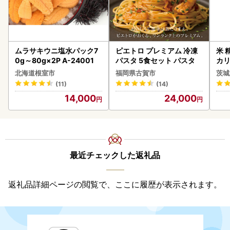
ムラサキウニ塩水パック7
ピエトロ プレミアム 冷凍
米 
0g～80g×2P A-24001
パスタ 5食セット パスタ
カリ
北海道根室市
福岡県古賀市
茨城
(11)
(14)
14,000
24,000
最近チェックした返礼品
返礼品詳細ページの閲覧で、ここに履歴が表示されます。