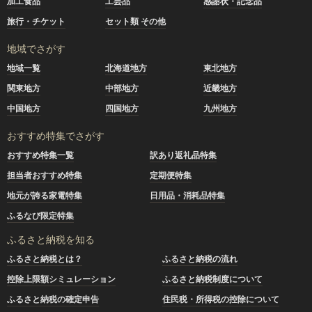
加工食品
工芸品
感謝状・記念品
旅行・チケット
セット類 その他
地域でさがす
地域一覧
北海道地方
東北地方
関東地方
中部地方
近畿地方
中国地方
四国地方
九州地方
おすすめ特集でさがす
おすすめ特集一覧
訳あり返礼品特集
担当者おすすめ特集
定期便特集
地元が誇る家電特集
日用品・消耗品特集
ふるなび限定特集
ふるさと納税を知る
ふるさと納税とは？
ふるさと納税の流れ
控除上限額シミュレーション
ふるさと納税制度について
ふるさと納税の確定申告
住民税・所得税の控除について