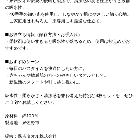
・泉州タオル伝統の後晒し製法で、清潔感のある仕上がりと抜群
の吸水性。
・40番手の細い糸を使用し、しなやかで肌にやさしい触り心地。
・ご家庭用はもちろん、来客用にも最適な仕立て。
■お役立ち情報（保存方法・お手入れ）
・柔軟剤は使いすぎると吸水性が落ちるため、使用は控えめがお
すすめです。
■おすすめシーン
・毎日のバスタイムを快適にしたい方に。
・赤ちゃんや敏感肌の方へのやさしいタオルとして。
・新生活のスタートや引っ越し祝いに。
吸水性・柔らかさ・清潔感を兼ね備えた特別な4枚セットを、ぜひ
ご自宅でお試しください。
原材料：綿100％
製造地：泉佐野市
提供：保吉タオル株式会社