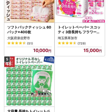
ソフトパックティッシュ 60
トイレットペーパー スコッ
パック×400枚
ティ 3倍長持ち フラワーパ
ック 4ロール×6P
大阪府泉佐野市
埼玉県草加市
(51)
(729)
10,000
15,000
大容量 長持ちトイレットペ