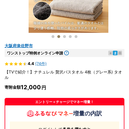
大阪府泉佐野市
ワンストップ特例オンライン申請
e
ま
自
4.4
(74件)
【TVで紹介！】ナチュレル 贅沢バスタオル 4枚（グレー系) タオ
ル
12,000
寄附金額
エントリー＋チャージでマネー増量！
増量の内訳