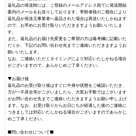
■ワンストップ特例申請についてのご案内■
返礼品の発送時には、ご登録のメールアドレス宛てに発送開始
泉佐野市では、寄附者様のワンストップ特例申請のお手続き
案内のメールをお送りしております。寄附者様のご都合により
の負担を軽減するために、公的個人認証アプリ「IAM」を利
返礼品が発送元事業者へ返品された場合は再送いたしかねます
用したスマートフォンで申請が完結する方法がご利用いただ
ので、お早めにお受け取りいただきますようお願いいたしま
けます。申請書の作成や返送が不要のため手間のかかるお手
す。
続きを大幅に減らすことができますので、マイナンバーカー
また、返礼品のお届け先変更をご希望の方は備考欄に記載いた
ドをお持ちの方は是非ともご活用いただけますと幸いです。
だくか、下記のお問い合わせ先までご連絡いただきますようお
詳細につきましては、ご寄附いただいた後にお送りするワン
願いいたします。
ストップ特例申請書類をご確認ください。
なお、ご連絡いただくタイミングにより対応いたしかねる場合
なお、従来通りの「書類郵送による申請」も引き続きご利用
がございますので、あらかじめご了承ください。
いただけます。
ワンストップ特例申請の受付完了後には、ご登録のメールア
▼お届け後
ドレス宛てに受付完了通知のメールをお送りしております。
返礼品のお受け取り後はすぐに中身や状態をご確認いただき、
なお、メールアドレスのご登録がない方へは、書面にてお送
万が一不具合等がございましたら、大変お手数ではございます
りいたします。
がお問い合わせ先までご連絡いただきますようお願い申し上げ
▼大阪府泉佐野市「ふるまど」
ます。なお、お受け取りからお日にちが経過した後のご連絡に
新規アカウント登録の上ログインし寄附情報を追加していた
つきましては対応いたしかねる場合がございますのであらかじ
だきますと、公的個人認証サービス【IAM （アイアム）】を
めご了承ください。
利用したオンラインでのワンストップ特例申請及び変更申請
や、受付状況の確認等が可能です。詳細につきましては、、
■問い合わせについて■
以下のURLよりご確認ください。