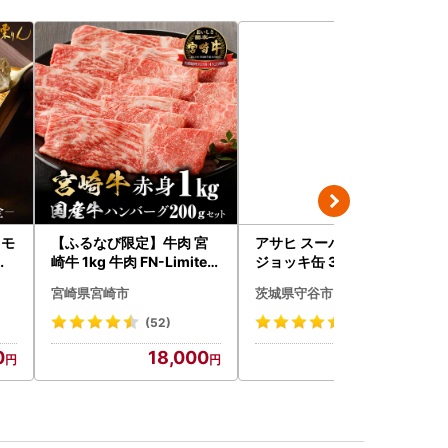
 モ
【ふるなび限定】牛肉 宮
アサヒ スーパードライ 生
ツ
崎牛 1kg 牛肉 FN-Limited
ジョッキ缶 340ml × 24本
気
-VO
(1ケース) ＜茨城工場＞ 缶
宮崎県宮崎市
茨城県守谷市
ビール お酒 Asahi 守谷市
(52)
(302)
0
18,000
15,000