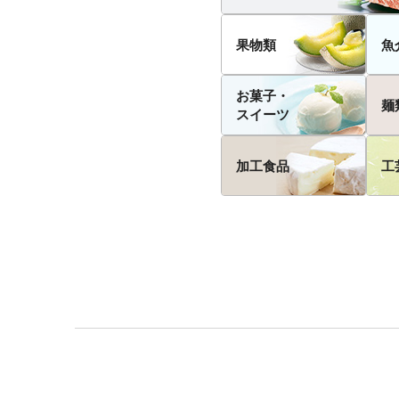
果物類
魚
お菓子・
麺
スイーツ
加工食品
工