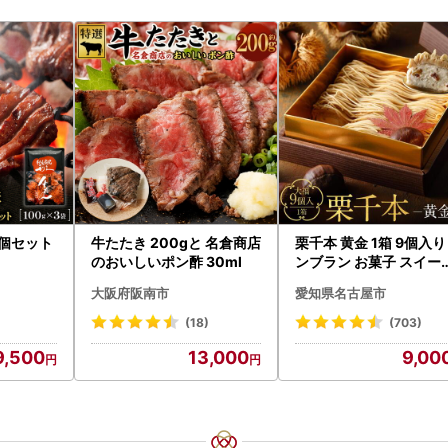
3個セット
牛たたき 200gと 名倉商店
栗千本 黄金 1箱 9個入り
のおいしいポン酢 30ml
ンブラン お菓子 スイー
デザート モンブラン 人
大阪府阪南市
愛知県名古屋市
(18)
(703)
9,500
13,000
9,00