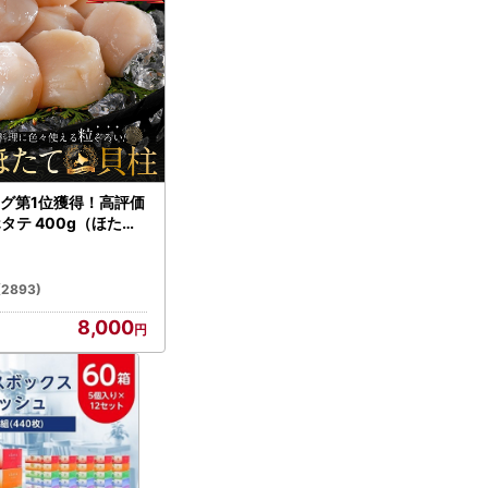
グ第1位獲得！高評価
ホタテ 400g（ほたて
）
(2893)
8,000