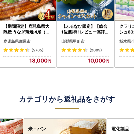
【期間限定】鹿児島県大
【ふるなび限定】【総合
クラリ
隅産 うなぎ蒲焼 4尾（60
1位獲得!! レビュー高評価
シュ60
0g） KN007-004-04-
★】〈2026年度配送分
0枚))
鹿児島県鹿屋市
山梨県甲府市
栃木県
cp18 うなぎ 鰻 魚 惣菜 総
〉山梨県産 シャインマス
ト)【
菜
カット 2～3房（1.0kg以
・沖縄県
(5765)
(2009)
上）シャイン フルーツ F
18,000
10,000
N-Limited-SP
カテゴリから返礼品をさがす
米・パン
電化製品