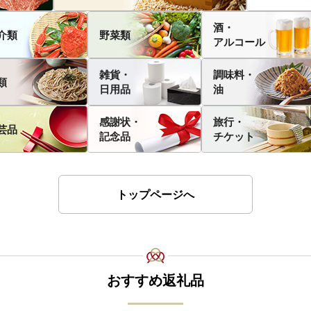
酒・
介類
野菜類
アルコール
雑貨・
調味料・
類
日用品
油
感謝状・
旅行・
芸品
記念品
チケット
トップページへ
おすすめ返礼品