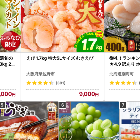
選旬の
えび 1.7kg 特大5Lサイズ むきえび
御礼！ランキン
kg 2
★4.9 訳あり 
B12-
帆立 貝柱 冷凍 
大阪府泉佐野市
北海道別海町
インマス
(391)
,000
9,000