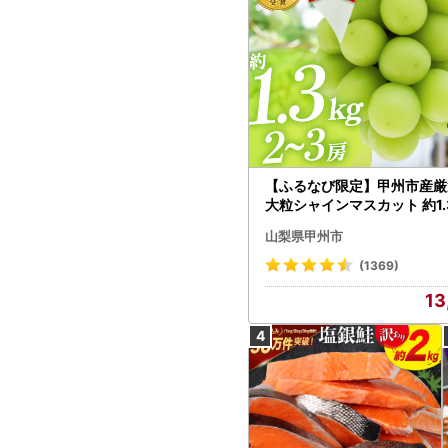
【ふるなび限定】甲州市産厳
大粒シャインマスカット 約1.3
～3房【2026年発送】（MG）
山梨県甲州市
472 FN-Limited-VO シャ
カット フルーツ
(1369)
13