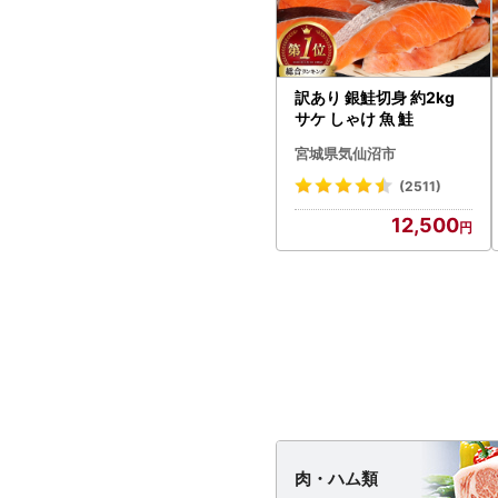
訳あり 銀鮭切身 約2kg
サケ しゃけ 魚 鮭
宮城県気仙沼市
(2511)
12,500
肉・
ハム類