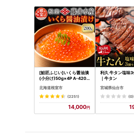
[鮭匠ふじい]いくら醤油漬
利久 牛タン塩味
(小分け)50g×4P A-4209
｜牛タン
5
北海道根室市
宮城県仙台市
(2251)
(0)
14,000
1