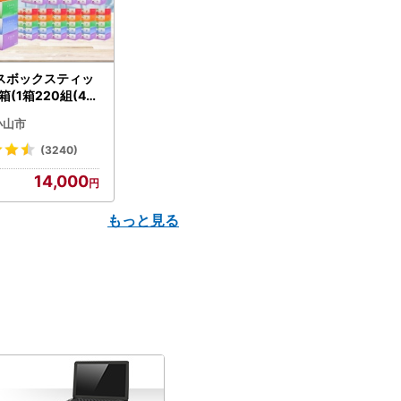
スボックスティッ
箱(1箱220組(44
(5個入り×12セッ
小山市
配送不可地域：離島
】【1256759】
(3240)
14,000
もっと見る