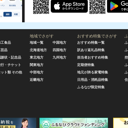
地域でさがす
おすすめ特集でさがす
加工食品
地域一覧
中国地方
おすすめ特集一覧
ふ
工芸品
北海道地方
四国地方
訳あり返礼品特集
ふ
感謝状・記念品
東北地方
九州地方
担当者おすすめ特集
控
旅行・チケット
関東地方
定期便特集
ふ
セット類 その他
中部地方
地元が誇る家電特集
ふ
近畿地方
日用品・消耗品特集
住
ふるなび限定特集