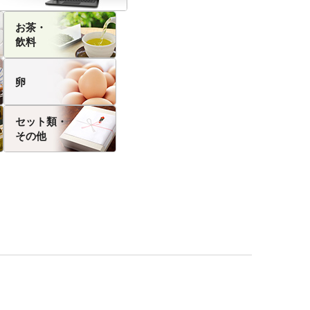
お茶・
飲料
卵
セット類・
その他