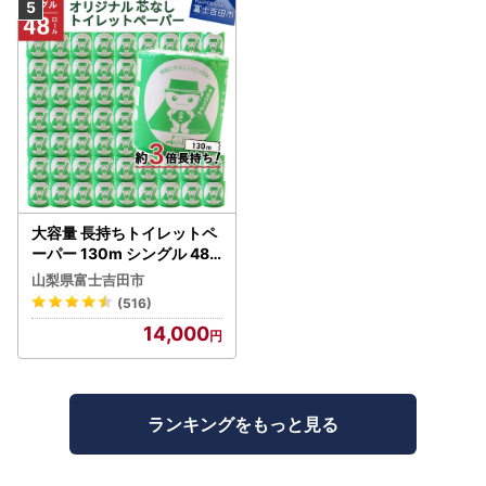
大容量 長持ちトイレットペ
ーパー 130m シングル 48R
芯なし 3倍巻 トイレット
山梨県富士吉田市
(516)
14,000
ランキングをもっと見る