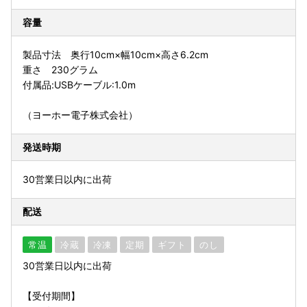
容量
製品寸法 奥行10cm×幅10cm×高さ6.2cm
重さ 230グラム
付属品:USBケーブル:1.0m
（ヨーホー電子株式会社）
発送時期
30営業日以内に出荷
配送
常温
冷蔵
冷凍
定期
ギフト
のし
30営業日以内に出荷
【受付期間】