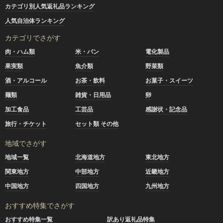
カテゴリ別人気返礼品ランキング
人気自治体ランキング
カテゴリでさがす
肉・ハム類
米・パン
電化製品
果実類
魚介類
野菜類
酒・アルコール
お茶・飲料
お菓子・スイーツ
麺類
雑貨・日用品
卵
加工食品
工芸品
感謝状・記念品
旅行・チケット
セット類 その他
地域でさがす
地域一覧
北海道地方
東北地方
関東地方
中部地方
近畿地方
中国地方
四国地方
九州地方
おすすめ特集でさがす
おすすめ特集一覧
訳あり返礼品特集