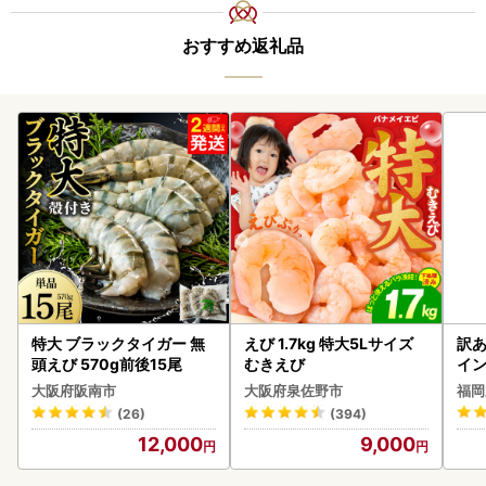
おすすめ返礼品
特大 ブラックタイガー 無
えび 1.7kg 特大5Lサイズ
訳あ
頭えび 570g前後15尾
むきえび
イン
大阪府阪南市
大阪府泉佐野市
福岡
(26)
(394)
12,000
9,000