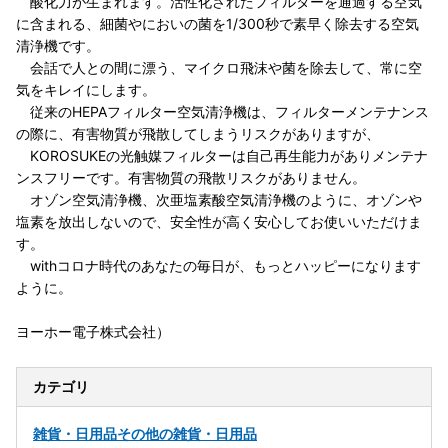
酸化力が生まれます。活性化されたフィルターを通過する空気
に含まれる、細菌やにおいの菌を1/300秒で素早く除去する空気
清浄機です。
会話で人との間に漂う、マイクロ飛沫や菌を除去して、常に空
気をキレイにします。
従来のHEPAフィルター空気清浄機は、フィルターメンテナンス
の際に、有害物質が飛散してしまうリスクがありますが、
KOROSUKEの光触媒フィルターは自己再生能力がありメンテナ
ンスフリーです。有害物質の飛散リスクがありません。
オゾン空気清浄機、次亜塩素酸空気清浄機のように、オゾンや
塩素を放出しないので、安全性が高く安心してお使いいただけま
す。
withコロナ時代のあなたの毎日が、もっとハッピーになります
ように。
ヨーホー電子株式会社）
カテゴリ
雑貨・日用品
その他の雑貨・日用品