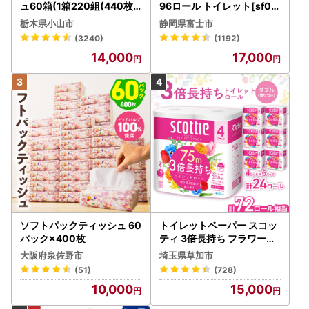
ュ60箱(1箱220組(440枚))
96ロール トイレット[sf00
(5個入り×12セット)【配送
1-012]
栃木県小山市
静岡県富士市
不可地域：離島・沖縄県】
(3240)
(1192)
【1256759】
14,000
17,000
ソフトパックティッシュ 60
トイレットペーパー スコッ
パック×400枚
ティ 3倍長持ち フラワーパ
ック 4ロール×6P
大阪府泉佐野市
埼玉県草加市
(51)
(728)
10,000
15,000