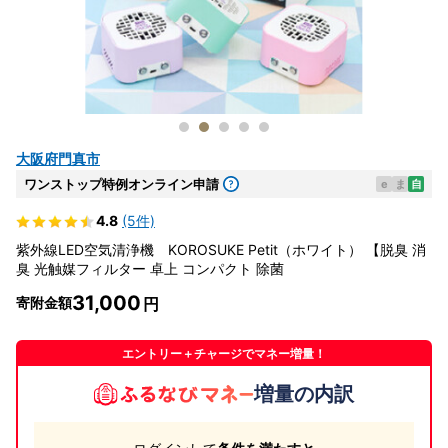
大阪府門真市
ワンストップ特例オンライン申請
e
ま
自
4.8
(5件)
紫外線LED空気清浄機 KOROSUKE Petit（ホワイト） 【脱臭 消
臭 光触媒フィルター 卓上 コンパクト 除菌
31,000
寄附金額
エントリー＋チャージでマネー増量！
増量の内訳