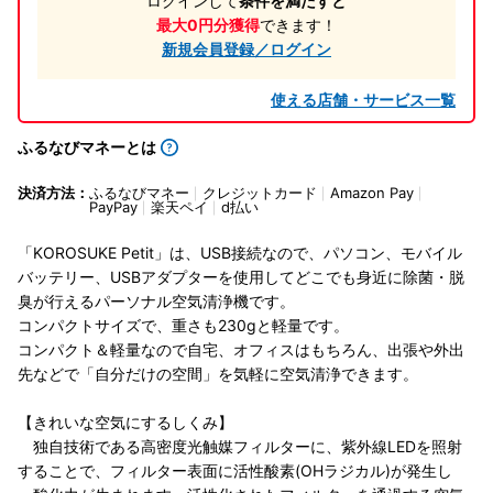
ログインして
条件を満たすと
最大0円分獲得
できます！
新規会員登録／ログイン
使える店舗・サービス一覧
ふるなびマネーとは
決済方法：
ふるなびマネー
クレジットカード
Amazon Pay
PayPay
楽天ペイ
d払い
「KOROSUKE Petit」は、USB接続なので、パソコン、モバイル
バッテリー、USBアダプターを使用してどこでも身近に除菌・脱
臭が行えるパーソナル空気清浄機です。
コンパクトサイズで、重さも230gと軽量です。
コンパクト＆軽量なので自宅、オフィスはもちろん、出張や外出
先などで「自分だけの空間」を気軽に空気清浄できます。
【きれいな空気にするしくみ】
独自技術である高密度光触媒フィルターに、紫外線LEDを照射
することで、フィルター表面に活性酸素(OHラジカル)が発生し